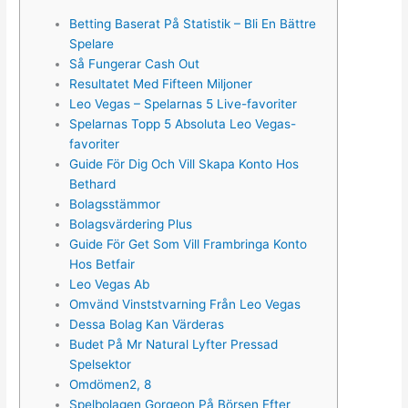
Betting Baserat På Statistik – Bli En Bättre
Spelare
Så Fungerar Cash Out
Resultatet Med Fifteen Miljoner
Leo Vegas – Spelarnas 5 Live-favoriter
Spelarnas Topp 5 Absoluta Leo Vegas-
favoriter
Guide För Dig Och Vill Skapa Konto Hos
Bethard
Bolagsstämmor
Bolagsvärdering Plus
Guide För Get Som Vill Frambringa Konto
Hos Betfair
Leo Vegas Ab
Omvänd Vinststvarning Från Leo Vegas
Dessa Bolag Kan Värderas
Budet På Mr Natural Lyfter Pressad
Spelsektor
Omdömen2, 8
Spelbolagen Gorgeon På Börsen Efter