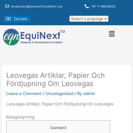
Skip
anupamac@equinextfoundation.org
+91 11-68228252
to
content
Donate
Leovegas Artiklar, Papier Och
Fördjupning Om Leovegas
Leave a Comment
/
Uncategorized
/ By
admin
Leovegas Artiklar, Papier Och Fördjupning Om Leovegas
Bolagsstyrning
Content