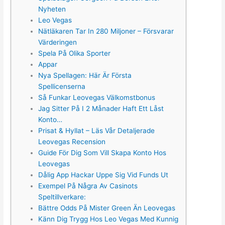
Nyheten
Leo Vegas
Nätläkaren Tar In 280 Miljoner – Försvarar
Värderingen
Spela På Olika Sporter
Appar
Nya Spellagen: Här Är Första
Spellicenserna
Så Funkar Leovegas Välkomstbonus
Jag Sitter På I 2 Månader Haft Ett Låst
Konto…
Prisat & Hyllat – Läs Vår Detaljerade
Leovegas Recension
Guide För Dig Som Vill Skapa Konto Hos
Leovegas
Dålig App Hackar Uppe Sig Vid Funds Ut
Exempel På Några Av Casinots
Speltillverkare:
Bättre Odds På Mister Green Än Leovegas
Känn Dig Trygg Hos Leo Vegas Med Kunnig