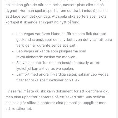
enkelt kan göra de när som helst, oavsett plats eller tid på
dygnet. Hur man spelar spel har om du ska bli missn?jd alltid
sett lace som det gör idag. Att spela olika sorters spel, slots,
kortspel & liknande är ingenting nytt påfund.
Leo Vegas var även bland de första som fick durante
godkänd svensk spellicens, vilket även det visar att para
verkligen är durante seriös spelsajt.
Leo Vegas är kända som pionjärerna som
revolutionerade casino we mobilen.
Själva jackpott-funktionen består i actually att ett
lyckohjul kan aktiveras we spelen.
Jämfört med andra likvärdiga sajter, saknar Leo vegas
filter för olika spelfunktioner och t. ex.
I vissa fall måste du skicka in dokument för att identifiera dig,
men dina uppgifter hanteras på ett säkert sätt. Alla seriösa
spelbolag är säkra o hanterar dina personliga uppgifter med
st?rre säkerhet.