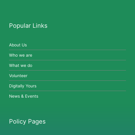
Popular Links
About Us
Who we are
What we do
Volunteer
Digitally Yours
News & Events
Policy Pages