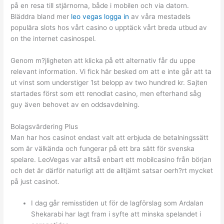
på en resa till stjärnorna, både i mobilen och via datorn.
Bläddra bland mer
leo vegas logga in
av våra mestadels
populära slots hos vårt casino o upptäck vårt breda utbud av
on the internet casinospel.
Genom m?jligheten att klicka på ett alternativ får du uppe
relevant information. Vi fick här besked om att e inte går att ta
ut vinst som understiger 1st belopp av two hundred kr. Sajten
startades först som ett renodlat casino, men efterhand såg
guy även behovet av en oddsavdelning.
Bolagsvärdering Plus
Man har hos casinot endast valt att erbjuda de betalningssätt
som är välkända och fungerar på ett bra sätt för svenska
spelare. LeoVegas var alltså enbart ett mobilcasino från början
och det är därför naturligt att de alltjämt satsar oerh?rt mycket
på just casinot.
I dag går remisstiden ut för de lagförslag som Ardalan
Shekarabi har lagt fram i syfte att minska spelandet i