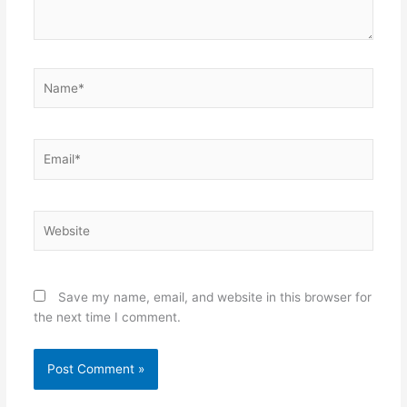
Name*
Email*
Website
Save my name, email, and website in this browser for
the next time I comment.