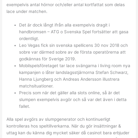
exempelvis antal hörnor och/eller antal kortfattat som delas
lace under matchen.
Det är dock långt ifrån alla exempelvis dragit i
handbromsen – ATG o Svenska Spel fortsätter att gasa
ordentligt.
Leo Vegas fick sin svenska spellicens 30 nov 2018 och
sobre var därmed sobre av de första operatörerna att
godkännas för Sverige 2019.
Mobilspelsföretaget tar lace svängarna i living room nya
kampanjen o låter landslagsstjärnorna Stefan Schwarz,
Hanna Ljungberg och Andreas Andersson illustrera
matchsituationer.
Precis som när det gäller alla slots online, så är det
slumpen exempelvis avgör och så var det även i detta
fallet.
Alla spel avgörs av slumpgenerator och kontinuerligt
kontrolleras hos speltillverkarna. När du gör insättningar &
uttag kan du känna dig mycket säker då casinot bara erbjuder