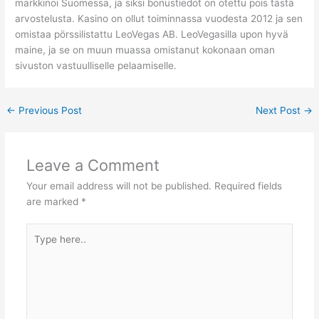
markkinoi Suomessa, ja siksi bonustiedot on otettu pois tästä
arvostelusta. Kasino on ollut toiminnassa vuodesta 2012 ja sen
omistaa pörssilistattu LeoVegas AB. LeoVegasilla upon hyvä
maine, ja se on muun muassa omistanut kokonaan oman
sivuston vastuulliselle pelaamiselle.
←
Previous Post
Next Post
→
Leave a Comment
Your email address will not be published.
Required fields
are marked
*
Type
here..