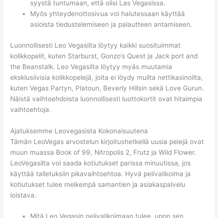
syystä tuntumaan, että olisi Las Vegasissa.
Myös yhteydenottosivua voi halutessaan käyttää
asioista tiedustelemiseen ja palautteen antamiseen.
Luonnollisesti Leo Vegasilta löytyy kaikki suosituimmat
kolikkopelit, kuten Starburst, Gonzo’s Quest ja Jack port and
the Beanstalk. Leo Vegasilta löytyy myäs muutamia
eksklusiivisia kolikkopelejä, joita ei löydy muilta nettikasinoilta,
kuten Vegas Partyn, Platoun, Beverly Hillsin sekä Love Gurun.
Näistä vaihtoehdoista luonnollisesti luottokortit ovat hitaimpia
vaihtoehtoja.
Ajatuksemme Leovegasista Kokonaisuutena
Tämän LeoVegas arvostelun kirjoitushetkellä uusia pelejä ovat
muun muassa Book of 99, Nitropolis 2, Frutz ja Wild Flower.
LeoVegasilta voi saada kotiutukset parissa minuutissa, jos
käyttää talletuksiin pikavaihtoehtoa. Hyvä pelivalikoima ja
kotiutukset tulee melkeinpä samantien ja asiakaspalvelu
loistava.
Mitä Leo Vegasin pelivalikoimaan tulee, upon sen