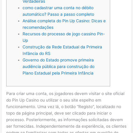
Verdadeiras
como cadastrar uma conta no débito
automático? Passo a passo completo
Análise completa do Pin Up Casino: Dicas e
recomendações
Recursos do processo de jogo cassino Pin-
Up
Construção da Rede Estadual da Primeira
Infância do RS
Governo do Estado promove primeira
audiência pública para construção do
Plano Estadual pela Primeira Infância
Para criar uma conta, os jogadores devem visitar o site oficial
do Pin Up Casino ou utilizar o seu site espelho em
funcionamento. Uma vez lá, o botão “Registo”, localizado no
topo da página principal, deve ser clicado para iniciar o
processo. Posteriormente, as informações solicitadas devem
ser fornecidas. Independentemente da experiência, os clientes
podem se familiarizar com todas as ofertas em questão de