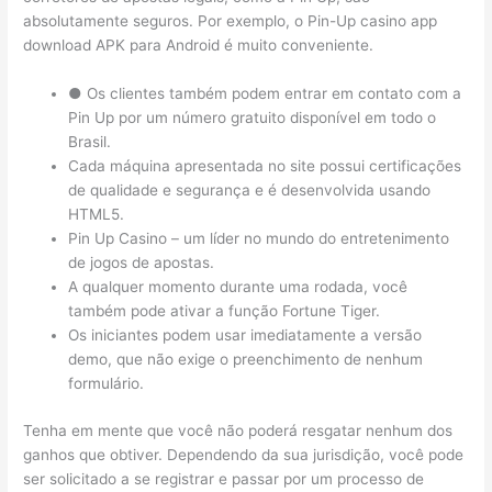
absolutamente seguros. Por exemplo, o Pin-Up casino app
download APK para Android é muito conveniente.
● Os clientes também podem entrar em contato com a
Pin Up por um número gratuito disponível em todo o
Brasil.
Cada máquina apresentada no site possui certificações
de qualidade e segurança e é desenvolvida usando
HTML5.
Pin Up Casino – um líder no mundo do entretenimento
de jogos de apostas.
A qualquer momento durante uma rodada, você
também pode ativar a função Fortune Tiger.
Os iniciantes podem usar imediatamente a versão
demo, que não exige o preenchimento de nenhum
formulário.
Tenha em mente que você não poderá resgatar nenhum dos
ganhos que obtiver. Dependendo da sua jurisdição, você pode
ser solicitado a se registrar e passar por um processo de