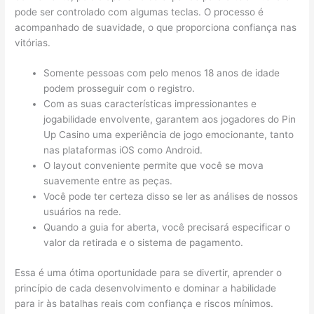
pode ser controlado com algumas teclas. O processo é
acompanhado de suavidade, o que proporciona confiança nas
vitórias.
Somente pessoas com pelo menos 18 anos de idade
podem prosseguir com o registro.
Com as suas características impressionantes e
jogabilidade envolvente, garantem aos jogadores do Pin
Up Casino uma experiência de jogo emocionante, tanto
nas plataformas iOS como Android.
O layout conveniente permite que você se mova
suavemente entre as peças.
Você pode ter certeza disso se ler as análises de nossos
usuários na rede.
Quando a guia for aberta, você precisará especificar o
valor da retirada e o sistema de pagamento.
Essa é uma ótima oportunidade para se divertir, aprender o
princípio de cada desenvolvimento e dominar a habilidade
para ir às batalhas reais com confiança e riscos mínimos.