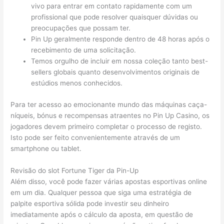
vivo para entrar em contato rapidamente com um
profissional que pode resolver quaisquer dúvidas ou
preocupações que possam ter.
Pin Up geralmente responde dentro de 48 horas após o
recebimento de uma solicitação.
Temos orgulho de incluir em nossa coleção tanto best-
sellers globais quanto desenvolvimentos originais de
estúdios menos conhecidos.
Para ter acesso ao emocionante mundo das máquinas caça-
níqueis, bónus e recompensas atraentes no Pin Up Casino, os
jogadores devem primeiro completar o processo de registo.
Isto pode ser feito convenientemente através de um
smartphone ou tablet.
Revisão do slot Fortune Tiger da Pin-Up
Além disso, você pode fazer várias apostas esportivas online
em um dia. Qualquer pessoa que siga uma estratégia de
palpite esportiva sólida pode investir seu dinheiro
imediatamente após o cálculo da aposta, em questão de