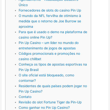
Único​
Fornecedores de slots do casino Pin Up
O mundo da NFL fervilha de otimismo à
medida que o retorno de Joe Burrow se
aproxima
Para que é usado o demo na plataforma de
casino online Pin Up?
Pin Up Casino – um líder no mundo do
entretenimento de jogos de apostas
Códigos promocionais e promoções no
casino chillbet
Conheça os tipos de apostas esportivas na
Pin Up Brasil
O site oficial está bloqueado, como
contornar?
Residentes de quais países podem jogar no
Pin Up Casino?
Contato
Revisão do slot Fortune Tiger da Pin-Up
Como ganhar no Pin Up Casino?