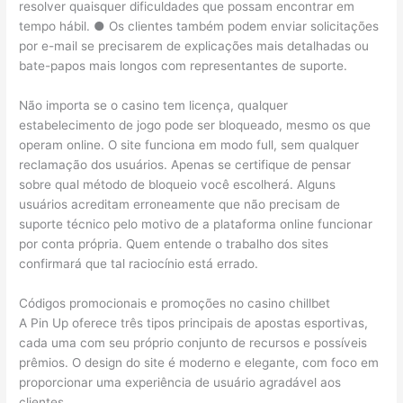
resolver quaisquer dificuldades que possam encontrar em
tempo hábil. ● Os clientes também podem enviar solicitações
por e-mail se precisarem de explicações mais detalhadas ou
bate-papos mais longos com representantes de suporte.
Não importa se o casino tem licença, qualquer
estabelecimento de jogo pode ser bloqueado, mesmo os que
operam online. O site funciona em modo full, sem qualquer
reclamação dos usuários. Apenas se certifique de pensar
sobre qual método de bloqueio você escolherá. Alguns
usuários acreditam erroneamente que não precisam de
suporte técnico pelo motivo de a plataforma online funcionar
por conta própria. Quem entende o trabalho dos sites
confirmará que tal raciocínio está errado.
Códigos promocionais e promoções no casino chillbet
A Pin Up oferece três tipos principais de apostas esportivas,
cada uma com seu próprio conjunto de recursos e possíveis
prêmios. O design do site é moderno e elegante, com foco em
proporcionar uma experiência de usuário agradável aos
clientes.