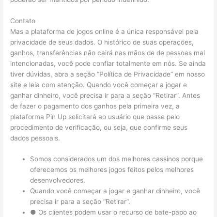
Contato
Mas a plataforma de jogos online é a única responsável pela
privacidade de seus dados. O histórico de suas operações,
ganhos, transferências não cairá nas mãos de de pessoas mal
intencionadas, você pode confiar totalmente em nós. Se ainda
tiver dúvidas, abra a seção “Política de Privacidade” em nosso
site e leia com atenção. Quando você começar a jogar e
ganhar dinheiro, você precisa ir para a seção “Retirar”. Antes
de fazer o pagamento dos ganhos pela primeira vez, a
plataforma Pin Up solicitará ao usuário que passe pelo
procedimento de verificação, ou seja, que confirme seus
dados pessoais.
Somos considerados um dos melhores cassinos porque
oferecemos os melhores jogos feitos pelos melhores
desenvolvedores.
Quando você começar a jogar e ganhar dinheiro, você
precisa ir para a seção “Retirar”.
● Os clientes podem usar o recurso de bate-papo ao