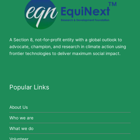
A Section 8, not-for-profit entity with a global outlook to
advocate, champion, and research in climate action using
frontier technologies to deliver maximum social impact.
Popular Links
About Us
Who we are
What we do
Volunteer