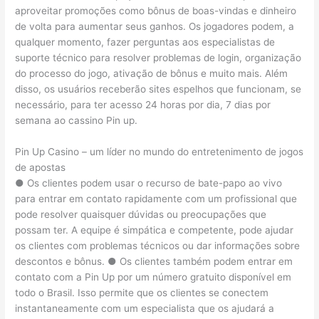
aproveitar promoções como bônus de boas-vindas e dinheiro
de volta para aumentar seus ganhos. Os jogadores podem, a
qualquer momento, fazer perguntas aos especialistas de
suporte técnico para resolver problemas de login, organização
do processo do jogo, ativação de bônus e muito mais. Além
disso, os usuários receberão sites espelhos que funcionam, se
necessário, para ter acesso 24 horas por dia, 7 dias por
semana ao cassino Pin up.
Pin Up Casino – um líder no mundo do entretenimento de jogos
de apostas
● Os clientes podem usar o recurso de bate-papo ao vivo
para entrar em contato rapidamente com um profissional que
pode resolver quaisquer dúvidas ou preocupações que
possam ter. A equipe é simpática e competente, pode ajudar
os clientes com problemas técnicos ou dar informações sobre
descontos e bônus. ● Os clientes também podem entrar em
contato com a Pin Up por um número gratuito disponível em
todo o Brasil. Isso permite que os clientes se conectem
instantaneamente com um especialista que os ajudará a