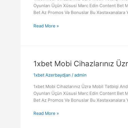
Mobil
Oyunları Üçün Xüsusi Mərc Edin Content Bet Mo
Tətbiqi
Bet Az Promos Və Bonuslar Bu Xəstəxanalara Ye
Android
Cihazlar
Read More »
Üçün
1xbet
Mobile
Tətbiq
1xbet
1xbet Mobi Cihazlarınız Üz
Mobi
1xbet Azerbaydjan
/
admin
Cihazlarınız
Üzrə
1xbet Mobi Cihazlarınız Üzrə Mobil Tətbiqi And
Mobil
Oyunları Üçün Xüsusi Mərc Edin Content Bet Mo
Tətbiqi
Bet Az Promos Və Bonuslar Bu Xəstəxanalara Ye
Android
Cihazlar
Read More »
Üçün
1xbet