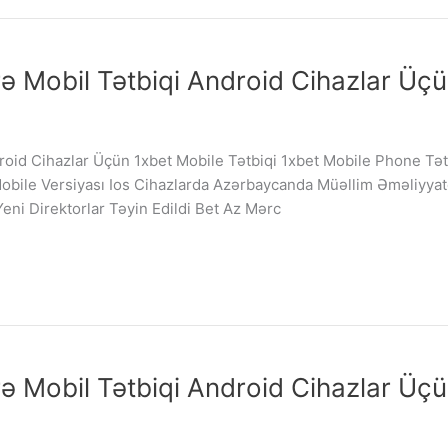
rə Mobil Tətbiqi Android Cihazlar Üç
roid Cihazlar Üçün 1xbet Mobile Tətbiqi 1xbet Mobile Phone Tət
bile Versiyası Ios Cihazlarda Azərbaycanda Müəllim Əməliyyatd
ni Direktorlar Təyin Edildi Bet Az Mərc
rə Mobil Tətbiqi Android Cihazlar Üç