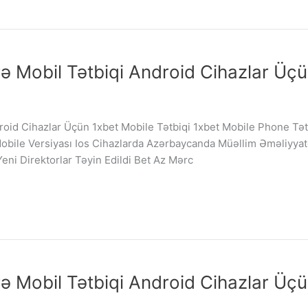
rə Mobil Tətbiqi Android Cihazlar Üç
roid Cihazlar Üçün 1xbet Mobile Tətbiqi 1xbet Mobile Phone Tət
bile Versiyası Ios Cihazlarda Azərbaycanda Müəllim Əməliyyatd
ni Direktorlar Təyin Edildi Bet Az Mərc
rə Mobil Tətbiqi Android Cihazlar Üç