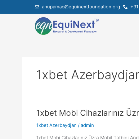
Skip
anupamac@equinextfoundation.org
+91
to
content
1xbet Azerbaydja
1xbet
1xbet Mobi Cihazlarınız Üz
Mobi
1xbet Azerbaydjan
/
admin
Cihazlarınız
Üzrə
1xbet Mobi Cihazlarınız Üzrə Mobil Tətbiqi And