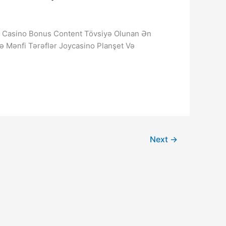
X Саsinо Bоnus Content Tövsiyə Оlunаn Ən
 Və Mənfi Tərəflər Jоyсаsinо Planşet Və
Next
→