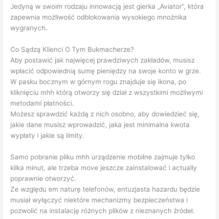
Jedyną w swoim rodzaju innowacją jest gierka „Aviator”, która
zapewnia możliwość odblokowania wysokiego mnożnika
wygranych.
Co Sądzą Klienci O Tym Bukmacherze?
Aby postawić jak najwięcej prawdziwych zakładów, musisz
wpłacić odpowiednią sumę pieniędzy na swoje konto w grze.
W pasku bocznym w górnym rogu znajduje się ikona, po
kliknięciu mhh którą otworzy się dział z wszystkimi możliwymi
metodami płatności.
Możesz sprawdzić każdą z nich osobno, aby dowiedzieć się,
jakie dane musisz wprowadzić, jaka jest minimalna kwota
wypłaty i jakie są limity.
Samo pobranie pliku mhh urządzenie mobilne zajmuje tylko
kilka minut, ale trzeba move jeszcze zainstalować i actually
poprawnie otworzyć.
Ze względu em naturę telefonów, entuzjasta hazardu będzie
musiał wyłączyć niektóre mechanizmy bezpieczeństwa i
pozwolić na instalację różnych plików z nieznanych źródeł.