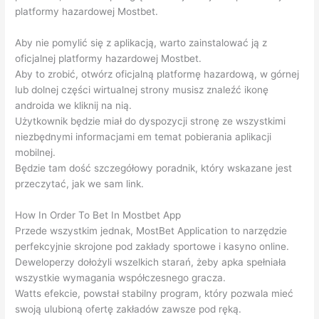
platformy hazardowej Mostbet.
Aby nie pomylić się z aplikacją, warto zainstalować ją z
oficjalnej platformy hazardowej Mostbet.
Aby to zrobić, otwórz oficjalną platformę hazardową, w górnej
lub dolnej części wirtualnej strony musisz znaleźć ikonę
androida we kliknij na nią.
Użytkownik będzie miał do dyspozycji stronę ze wszystkimi
niezbędnymi informacjami em temat pobierania aplikacji
mobilnej.
Będzie tam dość szczegółowy poradnik, który wskazane jest
przeczytać, jak we sam link.
How In Order To Bet In Mostbet App
Przede wszystkim jednak, MostBet Application to narzędzie
perfekcyjnie skrojone pod zakłady sportowe i kasyno online.
Deweloperzy dołożyli wszelkich starań, żeby apka spełniała
wszystkie wymagania współczesnego gracza.
Watts efekcie, powstał stabilny program, który pozwala mieć
swoją ulubioną ofertę zakładów zawsze pod ręką.