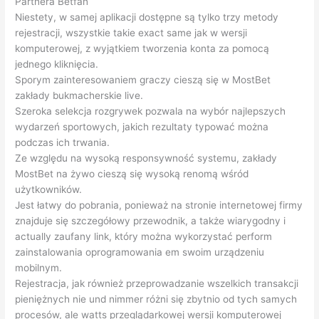
Partnera Betfan
Niestety, w samej aplikacji dostępne są tylko trzy metody
rejestracji, wszystkie takie exact same jak w wersji
komputerowej, z wyjątkiem tworzenia konta za pomocą
jednego kliknięcia.
Sporym zainteresowaniem graczy cieszą się w MostBet
zakłady bukmacherskie live.
Szeroka selekcja rozgrywek pozwala na wybór najlepszych
wydarzeń sportowych, jakich rezultaty typować można
podczas ich trwania.
Ze względu na wysoką responsywność systemu, zakłady
MostBet na żywo cieszą się wysoką renomą wśród
użytkowników.
Jest łatwy do pobrania, ponieważ na stronie internetowej firmy
znajduje się szczegółowy przewodnik, a także wiarygodny i
actually zaufany link, który można wykorzystać perform
zainstalowania oprogramowania em swoim urządzeniu
mobilnym.
Rejestracja, jak również przeprowadzanie wszelkich transakcji
pieniężnych nie und nimmer różni się zbytnio od tych samych
procesów, ale watts przeglądarkowej wersji komputerowej