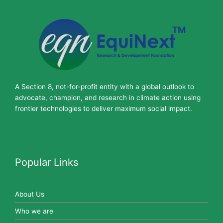
A Section 8, not-for-profit entity with a global outlook to
advocate, champion, and research in climate action using
frontier technologies to deliver maximum social impact.
Popular Links
About Us
Who we are