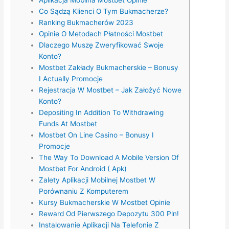
Aplikacja Mobilna Mostbet Opinie
Co Sądzą Klienci O Tym Bukmacherze?
Ranking Bukmacherów 2023
Opinie O Metodach Płatności Mostbet
Dlaczego Muszę Zweryfikować Swoje
Konto?
Mostbet Zakłady Bukmacherskie – Bonusy
I Actually Promocje
Rejestracja W Mostbet – Jak Założyć Nowe
Konto?
Depositing In Addition To Withdrawing
Funds At Mostbet
Mostbet On Line Casino – Bonusy I
Promocje
The Way To Download A Mobile Version Of
Mostbet For Android ( Apk)
Zalety Aplikacji Mobilnej Mostbet W
Porównaniu Z Komputerem
Kursy Bukmacherskie W Mostbet Opinie
Reward Od Pierwszego Depozytu 300 Pln!
Instalowanie Aplikacji Na Telefonie Z