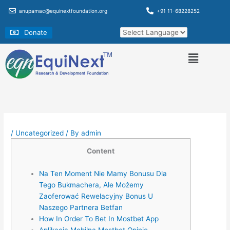
Skip
anupamac@equinextfoundation.org
+91 11-68228252
to
content
Donate
/
Uncategorized
/ By
admin
Content
Na Ten Moment Nie Mamy Bonusu Dla
Tego Bukmachera, Ale Możemy
Zaoferować Rewelacyjny Bonus U
Naszego Partnera Betfan
How In Order To Bet In Mostbet App