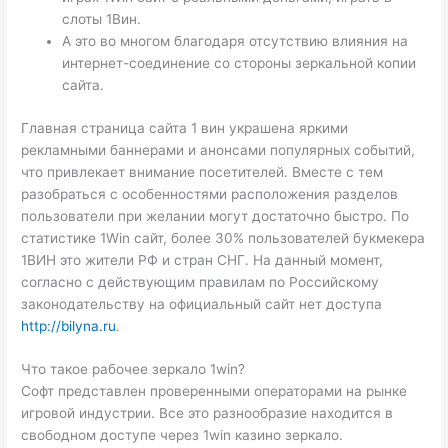
слоты 1Вин.
А это во многом благодаря отсутствию влияния на
интернет-соединение со стороны зеркальной копии
сайта.
Главная страница сайта 1 вин украшена яркими
рекламными баннерами и анонсами популярных событий,
что привлекает внимание посетителей. Вместе с тем
разобраться с особенностями расположения разделов
пользователи при желании могут достаточно быстро. По
статистике 1Win сайт, более 30% пользователей букмекера
1ВИН это жители РФ и стран СНГ. На данный момент,
согласно с действующим правилам по Российскому
законодательству на официальный сайт нет доступа
http://bilyna.ru
.
Что такое рабочее зеркало 1win?
Софт представлен проверенными операторами на рынке
игровой индустрии. Все это разнообразие находится в
свободном доступе через 1win казино зеркало.