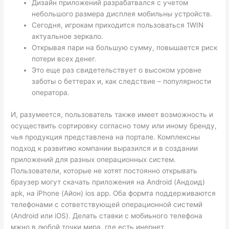
Дизайн приложений разрабатвался с учетом
небольшого размера дисплея мобильны устройств.
Сегодня, игрокам приходится пользоваться 1WIN
актуальное зеркало.
Открывая пари на большую сумму, повышается риск
потери всех денег.
Это еще раз свидетельствует о высоком уровне
заботы о беттерах и, как следствие – популярности
оператора.
И, разумеется, пользователь также имеет возможность и
осуществить сортировку согласно тому или иному бренду,
чья продукция представлена на портале. Комплексны
подход к развитию компании выразился и в создании
приложений для разных операционных систем.
Пользователи, которые не хотят постоянно открывать
браузер могут скачать приложения на Android (Андоид)
apk, на iPhone (Айон) ios app. Оба формта поддерживаются
телефонами с сответствующей операционной системй
(Android или iOS). Делать ставки с мобиьного телефона
мжно в любой точки мира, где есть инернет.