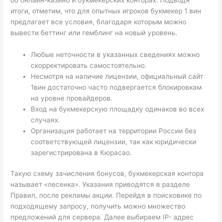
об онлайн-казино и букмекерских конторах. Подводя
итоги, отметим, что для опытных игроков букмекер 1 вин
предлагает все условия, благодаря которым можно
вывести беттинг или гемблинг на новый уровень.
Любые неточности в указанных сведениях можно
скорректировать самостоятельно.
Несмотря на наличие лицензии, официальный сайт
1вин достаточно часто подвергается блокировкам
на уровне провайдеров.
Вход на букмекерскую площадку одинаков во всех
случаях.
Организация работает на территории России без
соответствующей лицензии, так как юридически
зарегистрирована в Кюрасао.
Такую схему зачисления бонусов, букмекерская контора
называет «лесенка». Указания приводятся в разделе
Правил, после рекламы акции. Перейдя в поисковике по
подходящему запросу, получить можно множество
предложений для сервера. Далее выбираем IP- адрес