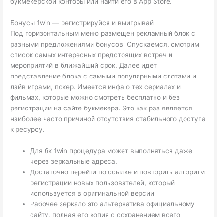
букмекерской конторы или найти его в App Store.
Бонусы 1win — регистрируйся и выигрывай
Под горизонтальным меню размещен рекламный блок с
разными предложениями бонусов. Спускаемся, смотрим
список самых интересных предстоящих встреч и
мероприятий в ближайший срок. Далее идет
представление блока с самыми популярными слотами и
лайв играми, покер. Имеется инфа о тех сериалах и
фильмах, которые можно смотреть бесплатно и без
регистрации на сайте букмекера. Это как раз является
наиболее часто причиной отсутствия стабильного доступа
к ресурсу.
Для бк 1win процедура может выполняться даже
через зеркальные адреса.
Достаточно перейти по ссылке и повторить алгоритм
регистрации новых пользователей, который
используется в оригинальной версии.
Рабочее зеркало это альтернатива официальному
сайту, полная его копия с сохранением всего