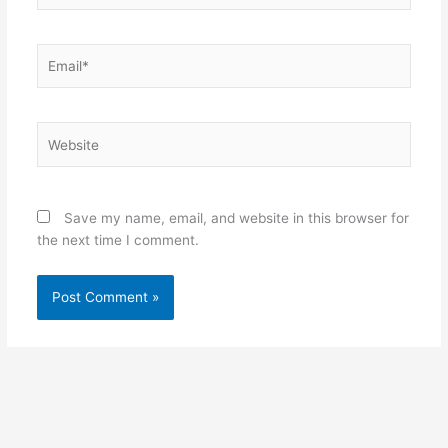
Email*
Website
Save my name, email, and website in this browser for
the next time I comment.