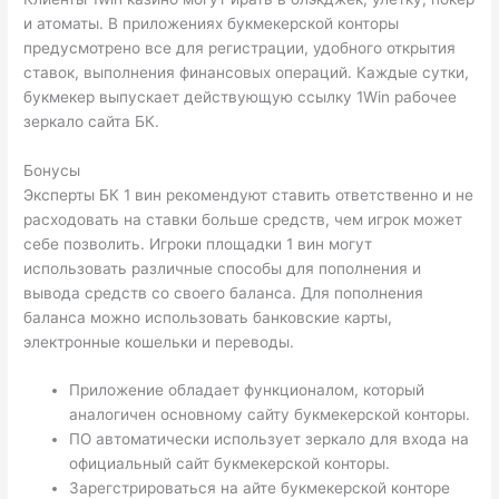
и атоматы. В приложениях букмекерской конторы
предусмотрено все для регистрации, удобного открытия
ставок, выполнения финансовых операций. Каждые сутки,
букмекер выпускает действующую ссылку 1Win рабочее
зеркало сайта БК.
Бонусы
Эксперты БК 1 вин рекомендуют ставить ответственно и не
расходовать на ставки больше средств, чем игрок может
себе позволить. Игроки площадки 1 вин могут
использовать различные способы для пополнения и
вывода средств со своего баланса. Для пополнения
баланса можно использовать банковские карты,
электронные кошельки и переводы.
Приложение обладает функционалом, который
аналогичен основному сайту букмекерской конторы.
ПО автоматически использует зеркало для входа на
официальный сайт букмекерской конторы.
Зарегстрироваться на айте букмекерской конторе