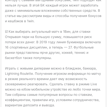
нельзя лучше. В этой БК каждый игрок может заработать
даже с минимальным вложением собственных средств. В
статье мы рассмотрим виды и способы получения бонусов
и кешбэков в 1win.
☑️ Как выбирать актуальный матч в 1Вин, для ставки
Открывая пари на большую сумму, повышается риск
потери всех денег. В 2019 году линия букмекера включала
16 спортивных дисциплин, а теперь — 27. Футбольные
рынки представлены ярче других, хоккей, теннис и
баскетбол также популярны.
Играть с живыми дилерами можно в блэкджек, баккара,
Lightning Roulette. Получение игроком информаци по матчу
в режие реального времни дает ему возможность
своевремено реагировать. Сделать ставку в ржиме Live
можно на юбом мобильном утройстве из любо точки мира.
Там собраны самые популярные вопросы по ставкам,
коэффициентам, правилам игр, условиям сотрудничества,
вариантам депозита и вывода.