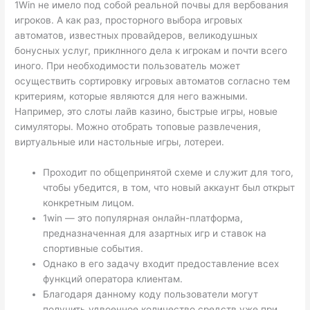
1Win не имело под собой реальной почвы для вербования
игроков. А как раз, просторного выбора игровых
автоматов, известных провайдеров, великодушных
бонусных услуг, приклнного дела к игрокам и почти всего
иного. При необходимости пользователь может
осуществить сортировку игровых автоматов согласно тем
критериям, которые являются для него важными.
Например, это слоты лайв казино, быстрые игры, новые
симуляторы. Можно отобрать топовые развлечения,
виртуальные или настольные игры, лотереи.
Проходит по общепринятой схеме и служит для того,
чтобы убедится, в том, что новый аккаунт был открыт
конкретным лицом.
1win — это популярная онлайн-платформа,
предназначенная для азартных игр и ставок на
спортивные события.
Однако в его задачу входит предоставление всех
функций оператора клиентам.
Благодаря данному коду пользователи могут
получить удвоенное количество средств уже при