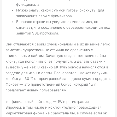
функционала.
Нужно знать, какой суммой готовы рискнуть, для
заключения пари с букмекером.
В начале строки вы увидите символ замка, он
означает, что соединение с сервером находится под
защитой SSL-протокола.
Они отличаются своим функционалом и в их дизайне легко
заметить существенные отличия по сравнению с
официальным сайтом. Зачастую создаются такие сайты-
клоны, где пополнить счет получится, а делать ставки и
вывести уже нет. В казино БК 1win бонусы начисляются в
разделе для игры в слоты. Пользователь может получить
кешбэк до 30 % от проигранной за неделю суммы средств.
Фрибет — это приветственный бонус, который 1win
предлагает новым пользователям.
in официальный сайт вход — 1Win регистрация
Впрочем, в том числе и исключительно превосходная
маркетинговая фирма не сработала бы, в случае если бк