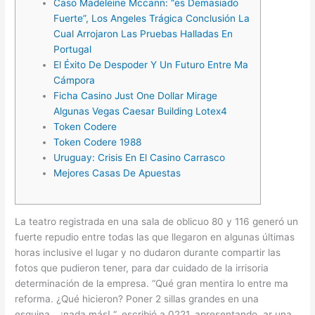
Caso Madeleine Mccann: “es Demasiado
Fuerte”, Los Angeles Trágica Conclusión La
Cual Arrojaron Las Pruebas Halladas En
Portugal
El Éxito De Despoder Y Un Futuro Entre Ma
Cámpora
Ficha Casino Just One Dollar Mirage
Algunas Vegas Caesar Building Lotex4
Token Codere
Token Codere 1988
Uruguay: Crisis En El Casino Carrasco
Mejores Casas De Apuestas
La teatro registrada en una sala de oblicuo 80 y 116 generó un
fuerte repudio entre todas las que llegaron en algunas últimas
horas inclusive el lugar y no dudaron durante compartir las
fotos que pudieron tener, para dar cuidado de la irrisoria
determinación de la empresa. “Qué gran mentira lo entre ma
reforma. ¿Qué hicieron? Poner 2 sillas grandes en una
esquina… ¡nada más! “, escribió a 0221. apresentando. ar una