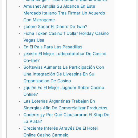
Amusnet Amplía Su Alcance En Este
Mercado Italiano Tras Firmar Un Acuerdo
Con Microgame
¿cómo Sacar El Dinero De 1win?
Ficha Token Casino 1 Dollar Holiday Casino
Vegas Usa
En El País Para Las Pesadillas
¿existe El Mejor Ludópatatahúr De Casino
On-line?
Softswiss Aumenta La Participación Con
Una Integración De Livespins En Su
Organizacion De Casino
¿quién Es El Mejor Jugador Sobre Casino
Online?
Las Loterías Argentinas Trabajan En
Sinergias Afin De Comercializar Productos
Codere: ¿y Por Qué Clausuraron El Stop De
La Plata?
Creciente Interés Através De El Hotel
Online Casino Carmelo