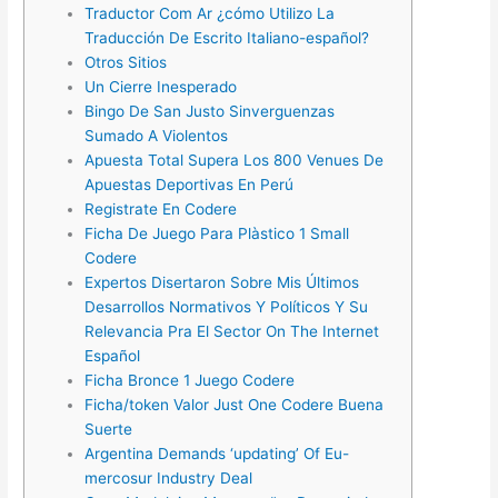
Traductor Com Ar ¿cómo Utilizo La
Traducción De Escrito Italiano-español?
Otros Sitios
Un Cierre Inesperado
Bingo De San Justo Sinverguenzas
Sumado A Violentos
Apuesta Total Supera Los 800 Venues De
Apuestas Deportivas En Perú
Registrate En Codere
Ficha De Juego Para Plàstico 1 Small
Codere
Expertos Disertaron Sobre Mis Últimos
Desarrollos Normativos Y Políticos Y Su
Relevancia Pra El Sector On The Internet
Español
Ficha Bronce 1 Juego Codere
Ficha/token Valor Just One Codere Buena
Suerte
Argentina Demands ‘updating’ Of Eu-
mercosur Industry Deal