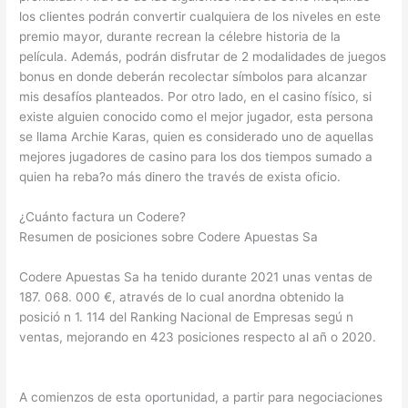
los clientes podrán convertir cualquiera de los niveles en este
premio mayor, durante recrean la célebre historia de la
película. Además, podrán disfrutar de 2 modalidades de juegos
bonus en donde deberán recolectar símbolos para alcanzar
mis desafíos planteados. Por otro lado, en el casino físico, si
existe alguien conocido como el mejor jugador, esta persona
se llama Archie Karas, quien es considerado uno de aquellas
mejores jugadores de casino para los dos tiempos sumado a
quien ha reba?o más dinero the través de exista oficio.
¿Cuánto factura un Codere?
Resumen de posiciones sobre Codere Apuestas Sa
Codere Apuestas Sa ha tenido durante 2021 unas ventas de
187. 068. 000 €, através de lo cual anordna obtenido la
posició n 1. 114 del Ranking Nacional de Empresas segú n
ventas, mejorando en 423 posiciones respecto al añ o 2020.
A comienzos de esta oportunidad, a partir para negociaciones