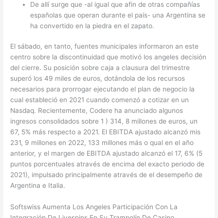
De allí surge que -al igual que afin de otras compañías
españolas que operan durante el país- una Argentina se
ha convertido en la piedra en el zapato.
El sábado, en tanto, fuentes municipales informaron an este
centro sobre la discontinuidad que motivó los angeles decisión
del cierre. Su posición sobre caja a clausura del trimestre
superó los 49 miles de euros, dotándola de los recursos
necesarios para prorrogar ejecutando el plan de negocio la
cual estableció en 2021 cuando comenzó a cotizar en un
Nasdaq. Recientemente, Codere ha anunciado algunos
ingresos consolidados sobre 1 ) 314, 8 millones de euros, un
67, 5% más respecto a 2021. El EBITDA ajustado alcanzó mis
231, 9 millones en 2022, 133 millones más o qual en el año
anterior, y el margen de EBITDA ajustado alcanzó el 17, 6% (5
puntos porcentuales através de encima del exacto periodo de
2021), impulsado principalmente através de el desempeño de
Argentina e Italia.
Softswiss Aumenta Los Angeles Participación Con La
Integración De Livespins En Su Trampolín De Casino