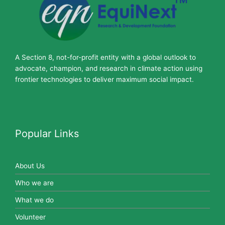
A Section 8, not-for-profit entity with a global outlook to
advocate, champion, and research in climate action using
frontier technologies to deliver maximum social impact.
Popular Links
About Us
Who we are
What we do
Volunteer