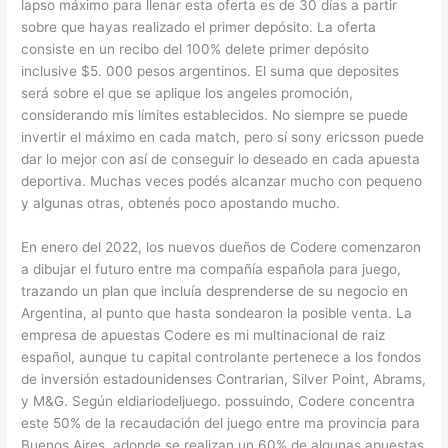
lapso máximo para llenar esta oferta es de 30 días a partir
sobre que hayas realizado el primer depósito. La oferta
consiste en un recibo del 100% delete primer depósito
inclusive $5. 000 pesos argentinos. El suma que deposites
será sobre el que se aplique los angeles promoción,
considerando mis límites establecidos. No siempre se puede
invertir el máximo en cada match, pero sí sony ericsson puede
dar lo mejor con así de conseguir lo deseado en cada apuesta
deportiva. Muchas veces podés alcanzar mucho con pequeno
y algunas otras, obtenés poco apostando mucho.
En enero del 2022, los nuevos dueños de Codere comenzaron
a dibujar el futuro entre ma compañía española para juego,
trazando un plan que incluía desprenderse de su negocio en
Argentina, al punto que hasta sondearon la posible venta. La
empresa de apuestas Codere es mi multinacional de raiz
español, aunque tu capital controlante pertenece a los fondos
de inversión estadounidenses Contrarian, Silver Point, Abrams,
y M&G. Según eldiariodeljuego. possuindo, Codere concentra
este 50% de la recaudación del juego entre ma provincia para
Buenos Aires, adonde se realizan un 60% de algunas apuestas