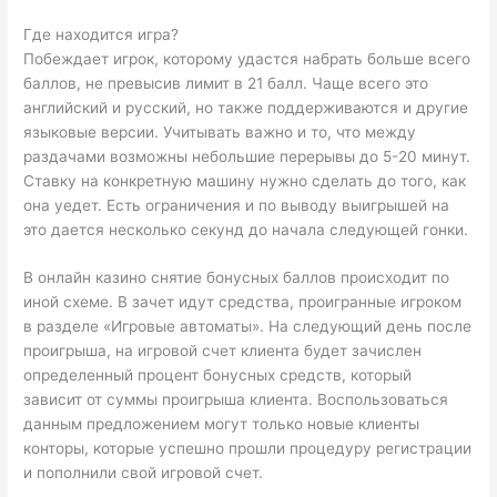
Где находится игра?
Побеждает игрок, которому удастся набрать больше всего
баллов, не превысив лимит в 21 балл. Чаще всего это
английский и русский, но также поддерживаются и другие
языковые версии. Учитывать важно и то, что между
раздачами возможны небольшие перерывы до 5-20 минут.
Ставку на конкретную машину нужно сделать до того, как
она уедет. Есть ограничения и по выводу выигрышей на
это дается несколько секунд до начала следующей гонки.
В онлайн казино снятие бонусных баллов происходит по
иной схеме. В зачет идут средства, проигранные игроком
в разделе «Игровые автоматы». На следующий день после
проигрыша, на игровой счет клиента будет зачислен
определенный процент бонусных средств, который
зависит от суммы проигрыша клиента. Воспользоваться
данным предложением могут только новые клиенты
конторы, которые успешно прошли процедуру регистрации
и пополнили свой игровой счет.