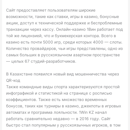
Сайт предоставляет пользователям широкие
возможности, такие как ставки, игры в казино, бонусные
акции, доступ к технической поддержке и беспроблемные
транзакции через кассу. Онлайн-казино 1Вин работает под
той же лицензией, что и букмекерская контора. Всего в
казино есть почти 5000 игр, среди которых 4000 — слоты.
Количество провайдеров, чьи игры представлены, одно из
самых больших в русскоязычном азартном пространстве
— целых 67 студий-разработчиков.
В Казахстане появился новый вид мошенничества через
QR-код
Также командные виды спорта характеризуются простой
инфографикой и статистикой на странице с росписью
коэффициентов. Также есть множество временных
бонусов, таких как турниры в казино, джекпоты в игровых
автоматах и программа лояльности. 1Win KZ начал
работать сравнительно недавно — в 2016 году. Сайт
быстро стал популярным у русскоязычных игроков, в том