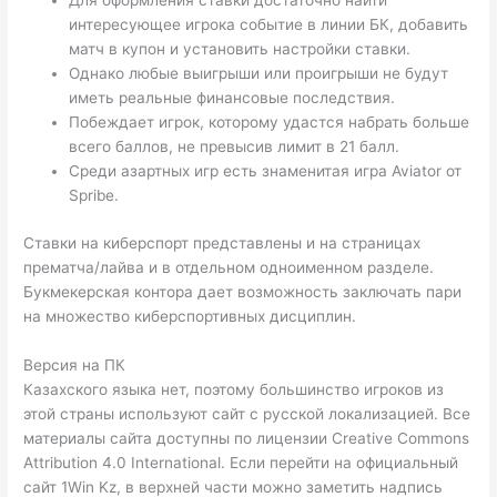
Для оформления ставки достаточно найти
интересующее игрока событие в линии БК, добавить
матч в купон и установить настройки ставки.
Однако любые выигрыши или проигрыши не будут
иметь реальные финансовые последствия.
Побеждает игрок, которому удастся набрать больше
всего баллов, не превысив лимит в 21 балл.
Среди азартных игр есть знаменитая игра Aviator от
Spribe.
Ставки на киберспорт представлены и на страницах
прематча/лайва и в отдельном одноименном разделе.
Букмекерская контора дает возможность заключать пари
на множество киберспортивных дисциплин.
Версия на ПК
Казахского языка нет, поэтому большинство игроков из
этой страны используют сайт с русской локализацией. Все
материалы сайта доступны по лицензии Creative Commons
Attribution 4.0 International. Если перейти на официальный
сайт 1Win Kz, в верхней части можно заметить надпись