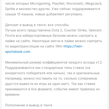
числе которых Microgaming, PlayNet, Novomatic, MegaJack,
Spribe и множество других. Уже сейчас поддерживается
свыше 15 языков, новые добавляют регулярно.
Депозит и вывод в тенге: все способы
Лучше всего представлена Dota 2, Counter Strike, Valorant.
Почти все киберспортивные баталии можно смотреть в
лайве на сайте. Некоторые матчи в лайве можно смотреть
по видеотрансляции на сайте 1Win
https://1win-
sportsbook.com
.
Минимальный размер коэффициентов каждого исхода х1.2.
Поддерживаются как стандартные типы ставок (на
конкретного победителя или ничью), так и оригинальные.
Например, можно поставить на то, сколько соперников
удастся вывести из игры за один матч. Так как ставки
принимаются в live-формате, события имеют привязку ко
времени.
Пополнение и вывод в тенге