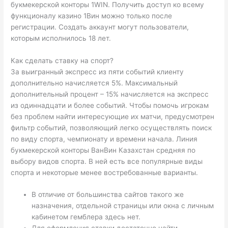
букмекерской конторы 1WIN. Получить доступ ко всему
функционалу казино 1Вин можно только после
регистрации. Создать аккаунт могут пользователи,
которым исполнилось 18 лет.
Как сделать ставку на спорт?
За выигранный экспресс из пяти событий клиенту
дополнительно начисляется 5%. Максимальный
дополнительный процент – 15% начисляется на экспресс
из одиннадцати и более событий. Чтобы помочь игрокам
без проблем найти интересующие их матчи, предусмотрен
фильтр событий, позволяющий легко осуществлять поиск
по виду спорта, чемпионату и времени начала. Линия
букмекерской конторы ВанВин Казахстан средняя по
выбору видов спорта. В ней есть все популярные виды
спорта и некоторые менее востребованные варианты.
В отличие от большинства сайтов такого же
назначения, отдельной страницы или окна с личным
кабинетом гемблера здесь нет.