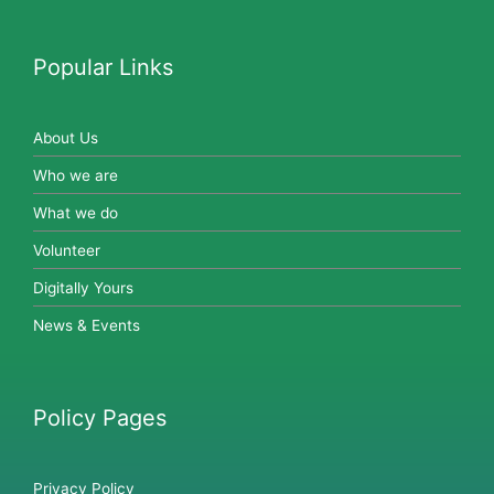
Popular Links
About Us
Who we are
What we do
Volunteer
Digitally Yours
News & Events
Policy Pages
Privacy Policy