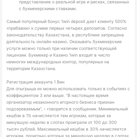
представление о реальной игре и рисках, связанных
с букмекерскими ставками.
Самый популярный бонус 1win deposit дает клиенту 500%
«прибавки» к сумме первых четырех депозитов. Согласно
законодательству Казахстана, в республике запрещена
деятельность онлайн-казино. Оказывать букмекерские
услуги можно только при наличии соответствующей
лицензии. Букмекер и Казино 1win входит в число
немногих международных контор, популярных на
территории Казахстана.
Регистрация аккаунта 1 Вин
Для отыгрыша их можно использовать только в событиях с
коэффициентом 3 или выше. “В настоящее время
организатор незаконного игорного бизнеса признан
подозреваемым”, – говорится в сообщении. Минимальный
кешбэк в 1% начисляется тем игрокам, которые за
минувшую неделю в слотах проиграли от 100 до 300
тысяч рублей. Максимальный кешбэк в 30% начисляется
игрокам, проигрыш которых за минувшую неделю в слотах