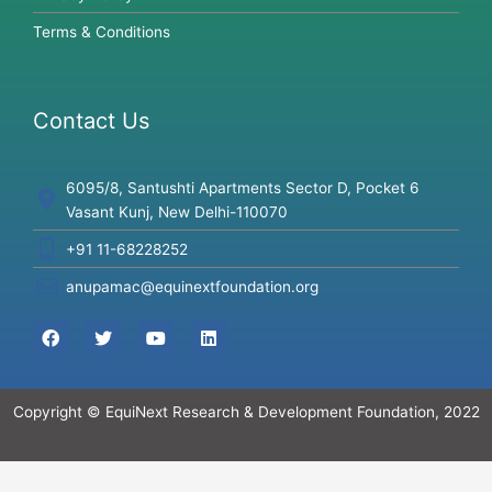
Terms & Conditions
Contact Us
6095/8, Santushti Apartments Sector D, Pocket 6
Vasant Kunj, New Delhi-110070
+91 11-68228252
anupamac@equinextfoundation.org
F
T
Y
L
a
w
o
i
c
i
u
n
e
t
t
k
b
t
u
e
Copyright © EquiNext Research & Development Foundation, 2022
o
e
b
d
o
r
e
i
k
n