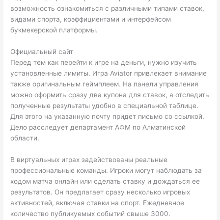
возможность ознакомиться с различными типами ставок,
видами спорта, коэффициентами и интерфейсом
букмекерской платформы.
Oфициальный сайт
Перед тем как перейти к игре на деньги, нужно изучить
установленные лимиты. Игра Aviator привлекает внимание
также оригинальным геймплеем. На панели управления
можно оформить сразу два купона для ставок, а отследить
полученные результаты удобно в специальной таблице.
Для этого на указанную почту придет письмо со ссылкой.
Дело расследует департамент АФМ по Алматинской
области.
В виртуальных играх задействованы реальные
профессиональные команды. Игроки могут наблюдать за
ходом матча онлайн или сделать ставку и дождаться ее
результатов. Он предлагает сразу несколько игровых
активностей, включая ставки на спорт. Ежедневное
количество публикуемых событий свыше 3000.