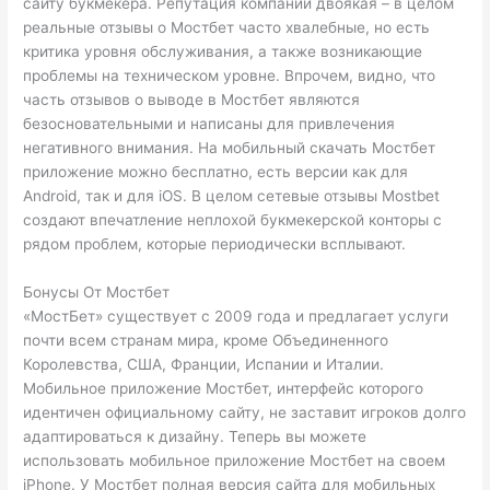
сайту букмекера. Репутация компании двоякая – в целом
реальные отзывы о Мостбет часто хвалебные, но есть
критика уровня обслуживания, а также возникающие
проблемы на техническом уровне. Впрочем, видно, что
часть отзывов о выводе в Мостбет являются
безосновательными и написаны для привлечения
негативного внимания. На мобильный скачать Мостбет
приложение можно бесплатно, есть версии как для
Android, так и для iOS. В целом сетевые отзывы Mostbet
создают впечатление неплохой букмекерской конторы с
рядом проблем, которые периодически всплывают.
Бонусы От Мостбет
«МостБет» существует с 2009 года и предлагает услуги
почти всем странам мира, кроме Объединенного
Королевства, США, Франции, Испании и Италии.
Мобильное приложение Мостбет, интерфейс которого
идентичен официальному сайту, не заставит игроков долго
адаптироваться к дизайну. Теперь вы можете
использовать мобильное приложение Мостбет на своем
iPhone. У Мостбет полная версия сайта для мобильных