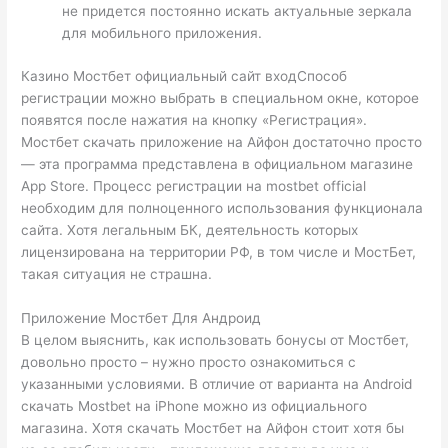
не придется постоянно искать актуальные зеркала
для мобильного приложения.
Казино Мостбет официальный сайт входСпособ
регистрации можно выбрать в специальном окне, которое
появятся после нажатия на кнопку «Регистрация».
Мостбет скачать приложение на Айфон достаточно просто
— эта программа представлена в официальном магазине
App Store. Процесс регистрации на mostbet official
необходим для полноценного использования функционала
сайта. Хотя легальным БК, деятельность которых
лицензирована на территории РФ, в том числе и МостБет,
такая ситуация не страшна.
Приложение Мостбет Для Андроид
В целом выяснить, как использовать бонусы от Мостбет,
довольно просто – нужно просто ознакомиться с
указанными условиями. В отличие от варианта на Android
скачать Mostbet на iPhone можно из официального
магазина. Хотя скачать Мостбет на Айфон стоит хотя бы