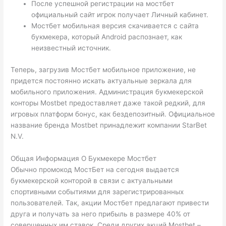
После успешной регистрации на мостбет
официальный сайт игрок получает Личный кабинет.
Мостбет мобильная версия скачивается с сайта
букмекера, который Android распознает, как
неизвестный источник.
Теперь, загрузив Мостбет мобильное приложение, не
придется постоянно искать актуальные зеркала для
мобильного приложения. Администрация букмекерской
конторы Mostbet предоставляет даже такой редкий, для
игровых платформ бонус, как бездепозитный. Официальное
название бренда Mostbet принадлежит компании StarBet
N.V.
Общая Информация О Букмекере Мостбет
Обычно промокод МостБет на сегодня выдается
букмекерской конторой в связи с актуальными
спортивными событиями для зарегистрированных
пользователей. Так, акции Мостбет предлагают привести
друга и получать за него прибыль в размере 40% от
совершенных им ставок. Среди других акций Mostbet –