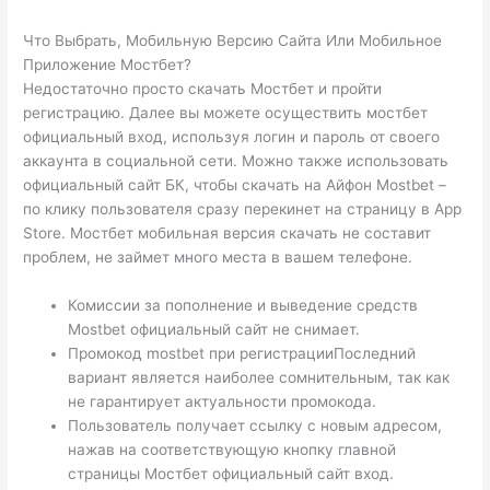
Что Выбрать, Мобильную Версию Сайта Или Мобильное
Приложение Мостбет?
Недостаточно просто скачать Мостбет и пройти
регистрацию. Далее вы можете осуществить мостбет
официальный вход, используя логин и пароль от своего
аккаунта в социальной сети. Можно также использовать
официальный сайт БК, чтобы скачать на Айфон Mostbet –
по клику пользователя сразу перекинет на страницу в App
Store. Мостбет мобильная версия скачать не составит
проблем, не займет много места в вашем телефоне.
Комиссии за пополнение и выведение средств
Mostbet официальный сайт не снимает.
Промокод mostbet при регистрацииПоследний
вариант является наиболее сомнительным, так как
не гарантирует актуальности промокода.
Пользователь получает ссылку с новым адресом,
нажав на соответствующую кнопку главной
страницы Мостбет официальный сайт вход.