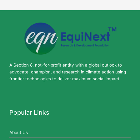
A Section 8, not-for-profit entity with a global outlook to
advocate, champion, and research in climate action using
frontier technologies to deliver maximum social impact.
Popular Links
About Us