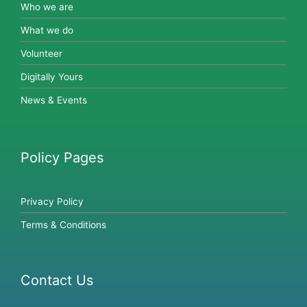
Who we are
What we do
Volunteer
Digitally Yours
News & Events
Policy Pages
Privacy Policy
Terms & Conditions
Contact Us