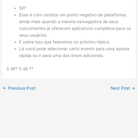
Sil?
Esse é com certeza um ponto negativo da plataforma,
ainda mais quando a maioria esmagadora de seus
concorrentes já oferecem aplicativos completos para os
seus usuários.
É sobre isso que falaremos no próximo tópico.
Lá você pode selecionar certo evento para uma aposta
rápida ou ir para uma das áreas adicionais.
S dif? S dá ??
←
Previous Post
Next Post
→