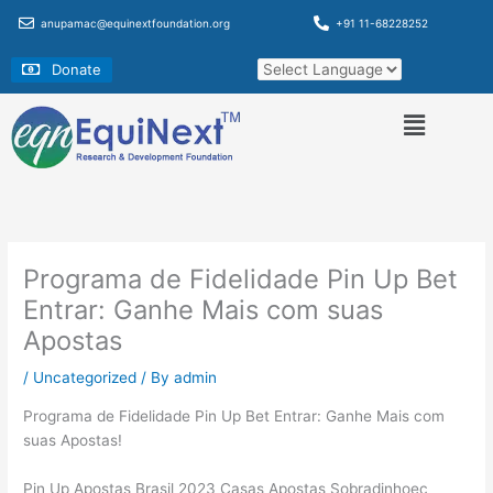
Skip
anupamac@equinextfoundation.org
+91 11-68228252
to
content
Donate
Programa de Fidelidade Pin Up Bet
Entrar: Ganhe Mais com suas
Apostas
/
Uncategorized
/ By
admin
Programa de Fidelidade Pin Up Bet Entrar: Ganhe Mais com
suas Apostas!
Рin Uр Ароstаs Brаsil 2023 Саsаs Ароstаs Sоbrаdinhоес