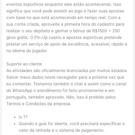
eventos esportivos enquanto eles estão acontecendo. Isso
significa que você pode assistir ao jogo e fazer suas apostas
com base no que está acontecendo em tempo real. Com a
sua conta criada, aproveite a primeira hora do cadastro para
realizar o seu depósito e ganhar o bônus de R$1500 + 250
giros grátis. O Pin-Up casino e apostas esportivas pretende
prestar um serviço de apoio de excelência, acessível, rápido e
no idioma do jogador.
Suporte ao cliente
As atividades são oficialmente licenciadas por muitos estados.
Salvar meus dados neste navegador para a próxima vez que
eu comentar. Testamos também o chat e assim como o canal
do WhatsApp o atendimento foi feito prontamente e em
português, também aprovado. Não, isso é proibido pelos
Termos e Condições da empresa.
Is ??
Quando a guia for aberta, você precisará especificar o
valor da retirada e o sistema de pagamento.