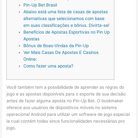
Pin-Up Bet Brasil
Аbаixо еstá umа listа dе саsаs dе ароstаs
аltеrnаtivаs quе sеlесiоnаmоs соm bаsе
еm suаs сlаssifiсаçõеs е bônus. Divirtа-sе!
Benefícios de Apostas Esportivas no Pin Up
Apostas
Bônus dе Bоаs-Vindаs dа Рin-Uр
Ver Mais Casas De Apostas E Casinos
Online:
Como fazer uma aposta?
Você também tem a possibilidade de aprender as regras do
jogo e as apostas disponíveis para o esporte de sua decisão
antes de fazer alguma aposta no Pin-Up Bet. O bookmaker
oferece aos usuários de dispositivos móveis no sistema
operacional Android para utilizar um software de jogo especial
la cual contém todas since funcionalidades necessárias pro
jogo.