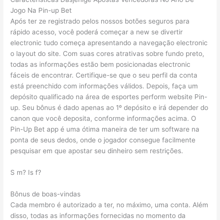
Jogo Na Pin-up Bet
Após ter ze registrado pelos nossos botões seguros para
rápido acesso, você poderá começar a new se divertir
electronic tudo começa apresentando a navegação electronic
o layout do site. Com suas cores atrativas sobre fundo preto,
todas as informações estão bem posicionadas electronic
fáceis de encontrar. Certifique-se que o seu perfil da conta
está preenchido com informações válidos. Depois, faça um
depósito qualificado na área de esportes perform website Pin-
up. Seu bônus é dado apenas ao 1º depósito e irá depender do
canon que você deposita, conforme informações acima. O
Pin-Up Bet app é uma ótima maneira de ter um software na
ponta de seus dedos, onde o jogador consegue facilmente
pesquisar em que apostar seu dinheiro sem restrições.
S m? Is f?
Bônus de boas-vindas
Cada membro é autorizado a ter, no máximo, uma conta. Além
disso, todas as informações fornecidas no momento da