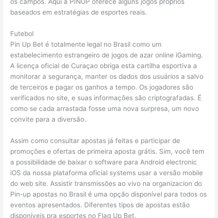
os campos. Aqui a PINUP oferece alguns jogos próprios
baseados em estratégias de esportes reais.
Futebol
Pin Up Bet é totalmente legal no Brasil como um
estabelecimento estrangeiro de jogos de azar online iGaming.
A licença oficial de Curaçao obriga esta cartilha esportiva a
monitorar a segurança, manter os dados dos usuários a salvo
de terceiros e pagar os ganhos a tempo. Os jogadores são
verificados no site, e suas informações são criptografadas. É
como se cada arrastada fosse uma nova surpresa, um novo
convite para a diversão.
Assim como consultar apostas já feitas e participar de
promoções e ofertas de primeira aposta grátis. Sim, você tem
a possibilidade de baixar o software para Android electronic
iOS da nossa plataforma oficial systems usar a versão mobile
do web site. Assistir transmissões ao vivo na organizacion do
Pin-up apostas no Brasil é uma opção disponível para todos os
eventos apresentados. Diferentes tipos de apostas estão
disponíveis pra esportes no Flag Up Bet.