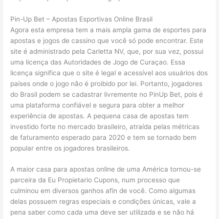
Pin-Up Bet – Apostas Esportivas Online Brasil
Agora esta empresa tem a mais ampla gama de esportes para
apostas e jogos de cassino que você só pode encontrar. Este
site é administrado pela Carletta NV, que, por sua vez, possui
uma licença das Autoridades de Jogo de Curaçao. Essa
licença significa que o site é legal e acessível aos usuários dos
países onde o jogo não é proibido por lei. Portanto, jogadores
do Brasil podem se cadastrar livremente no PinUp Bet, pois é
uma plataforma confiável e segura para obter a melhor
experiência de apostas. A pequena casa de apostas tem
investido forte no mercado brasileiro, atraída pelas métricas
de faturamento esperado para 2020 e tem se tornado bem
popular entre os jogadores brasileiros.
A maior casa para apostas online de uma América tornou-se
parceira da Eu Propietario Cupons, num processo que
culminou em diversos ganhos afin de você. Como algumas
delas possuem regras especiais e condições únicas, vale a
pena saber como cada uma deve ser utilizada e se não há