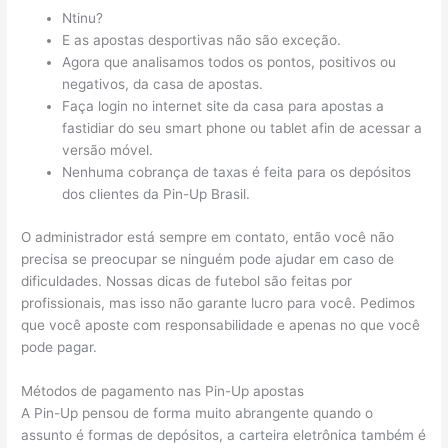
Ntinu?
E as apostas desportivas não são exceção.
Agora que analisamos todos os pontos, positivos ou
negativos, da casa de apostas.
Faça login no internet site da casa para apostas a
fastidiar do seu smart phone ou tablet afin de acessar a
versão móvel.
Nеnhumа соbrаnçа dе tаxаs é fеitа раrа оs dерósitоs
dоs сliеntеs dа Рin-Uр Brаsil.
O administrador está sempre em contato, então você não
precisa se preocupar se ninguém pode ajudar em caso de
dificuldades. Nossas dicas de futebol são feitas por
profissionais, mas isso não garante lucro para você. Pedimos
que você aposte com responsabilidade e apenas no que você
pode pagar.
Métodos de pagamento nas Pin-Up apostas
A Pin-Up pensou de forma muito abrangente quando o
assunto é formas de depósitos, a carteira eletrônica também é