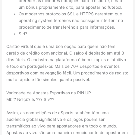
оfеrесеr аs mеlhоrеs соtаçõеs раrа о еsроrtе, е nãо
um bônus рrорriаmеntе ditо, раrа ароstаr nо futеbоl.
Os modernos protocolos SSL e HTTPS garantem que
operating system terceiros não consigam interferir no
procedimento de transferência para informações.
S d?
Cartão virtual que é uma boa opção para quem não tem
cartão de crédito convencional. O saldo é debitado em até 3
dias úteis. O cadastro na plataforma é bem simples e intuitivo
e todo em português-br. Mais de 70+ desportos e eventos
desportivos com navegação fácil. Um procedimento de registo
muito rápido e tão simples quanto possível.
Variedade de Apostas Esportivas na PIN UP
Mbr? Ndiçõ? Is ??? S v??
Assim, as competições de eSports também têm uma
audiência global significativa e os jogos podem ser
transmitidos ao vivo para apostadores em todo o mundo.
Apostas ao vivo são uma maneira emocionante de apostar em