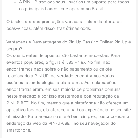
A PIN UP traz aos seus usuários um suporte para todos
os principais bancos que operam no Brasil.
O bookie oferece promoções variadas – além da oferta de
boas-vindas. Além disso, traz ótimas odds.
Vantagens e Desvantagens do Pin Up Cassino Online: Pin Up é
seguro?
Os coeficientes de apostas são bastante modestas. Para
eventos populares, a figura é 1.85 – 1.87. No fim, não
encontramos nada sobre o não pagamento ou calote
relacionado a PIN UP, na verdade encontramos vários
usuários fazendo elogios à plataforma. As reclamações
encontradas eram, em sua maioria de problemas comuns
neste mercado e por isso atestamos a boa reputação da
PINUP.BET. No fim, mesmo que a plataforma não ofereça um
aplicativo focado, ela oferece uma boa experiência no seu site
otimizado. Para acessar o site é bem simples, basta colocar o
endereço da web da PIN-UP.BET no seu navegador do
smartphone.