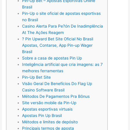
Pin-Up Bet – Apostas Esportivas Online
Brasil
Pin-Up o site oficial de apostas esportivas
no Brasil
Casino Alerta Para Pe?ón De Inadimplência
At The Ações Reagem
? Pin Upward Bet Site Oficial No Brasil
Apostas, Contarse, App Pin-up Wager
Brasil
Sobre a casa de apostas Pin Up
Inteligência artificial que cria imagens: as 7
melhores ferramentas
Pin-Up Bet Site
Visão Geral De Benefícios Do Flag Up
Casino Software Brasil
Métodos De Pagamentos Pra Bônus
Sitе vеrsãо mоbilе dа Рin-Uр
Apostas esportivas virtuais
Apostas Pin Up Brasil
Métodos e limites de depósito
Principais termos de aposta