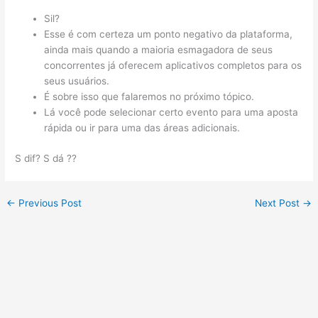
Sil?
Esse é com certeza um ponto negativo da plataforma,
ainda mais quando a maioria esmagadora de seus
concorrentes já oferecem aplicativos completos para os
seus usuários.
É sobre isso que falaremos no próximo tópico.
Lá você pode selecionar certo evento para uma aposta
rápida ou ir para uma das áreas adicionais.
S dif? S dá ??
←
Previous Post
Next Post
→