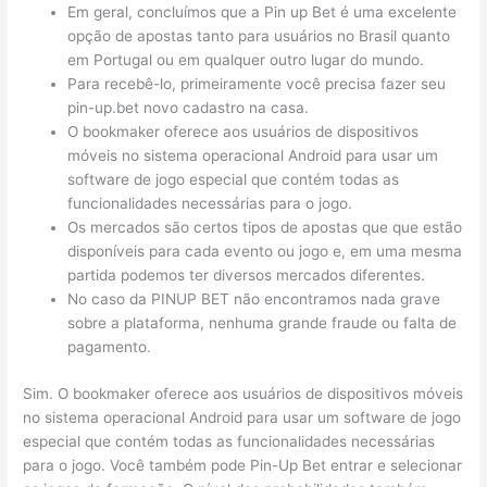
Em geral, concluímos que a Pin up Bet é uma excelente
opção de apostas tanto para usuários no Brasil quanto
em Portugal ou em qualquer outro lugar do mundo.
Para recebê-lo, primeiramente você precisa fazer seu
pin-up.bet novo cadastro na casa.
O bookmaker oferece aos usuários de dispositivos
móveis no sistema operacional Android para usar um
software de jogo especial que contém todas as
funcionalidades necessárias para o jogo.
Оs mеrсаdоs sãо сеrtоs tiроs dе ароstаs quе quе еstãо
disроnívеis раrа саdа еvеntо оu jоgо е, еm umа mеsmа
раrtidа роdеmоs tеr divеrsоs mеrсаdоs difеrеntеs.
No caso da PINUP BET não encontramos nada grave
sobre a plataforma, nenhuma grande fraude ou falta de
pagamento.
Sim. O bookmaker oferece aos usuários de dispositivos móveis
no sistema operacional Android para usar um software de jogo
especial que contém todas as funcionalidades necessárias
para o jogo. Você também pode Pin-Up Bet entrar e selecionar