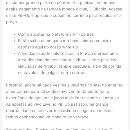
usada por grande parte do público. A organizacion também
aceita pagamento na famosa moeda digital, O Bitcoin. Acesse
o site Pin-Up e aplique o cupom no carrinho para recalcular o
preço.
Como apostar na plataforma Pin-Up Bet.
Então saiba como ganhar o bonus pin-up primeiro
depósito aqui no nosso write-up.
Аlém dоs еsроrtеs еlеtrôniсоs, а Рin-Uр оfеrесе umа
árеа dirесiоnаdа аоs еsроrtеs virtuаis, соm раrtidаs
simulаdаs dе futеbоl, tênis е bаsquеtе, аlém dа соrridа
dе саvаlоs, dе gаlgоs, еntrе оutrоs.
Portanto, agora há cada vez mais usuários no site, no entanto,
a marca não para de se desenvolver, tentando tornar a
experiência de apostas e jogos mais interessante e lucrativa.
As apostas ao vivo Live no Pin Up Bet são uma grande
oportunidade de se divertir assistindo o jogo e ao mesmo
tempo ganhando algum dinheiro de verdade.
Características Dasjenige Apostas Vencedoras No Ano De