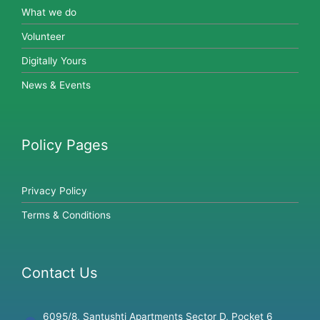
What we do
Volunteer
Digitally Yours
News & Events
Policy Pages
Privacy Policy
Terms & Conditions
Contact Us
6095/8, Santushti Apartments Sector D, Pocket 6