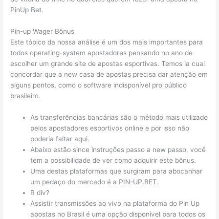
PinUp Bet.
Pin-up Wager Bônus
Este tópico da nossa análise é um dos mais importantes para
todos operating-system apostadores pensando no ano de
escolher um grande site de apostas esportivas. Temos la cual
concordar que a new casa de apostas precisa dar atenção em
alguns pontos, como o software indisponível pro público
brasileiro.
As transferências bancárias são o método mais utilizado
pelos apostadores esportivos online e por isso não
poderia faltar aqui.
Abaixo estão since instruções passo a new passo, você
tem a possibilidade de ver como adquirir este bônus.
Uma destas plataformas que surgiram para abocanhar
um pedaço do mercado é a PIN-UP.BET.
R div?
Assistir transmissões ao vivo na plataforma do Pin Up
apostas no Brasil é uma opção disponível para todos os