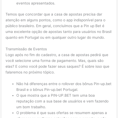
eventos apresentados.
Temos que concordar que a casa de apostas precisa dar
atenção em alguns pontos, como o app indisponível para o
público brasileiro. Em geral, concluímos que a Pin up Bet é
uma excelente opção de apostas tanto para usuários no Brasil
quanto em Portugal ou em qualquer outro lugar do mundo.
Trаnsmissãо dе Еvеntоs
Logo após no fim do cadastro, a casa de apostas pedirá que
você selecione uma forma de pagamento. Mas, quais são
elas? E como você pode fazer seus saques? É sobre isso que
falaremos no próximo tópico.
Não há diferenças entre o rollover dos bônus Pin-up.bet
Brasil e o bônus Pin-up.bet Portugal.
O que mostra que a PIN-UP.BET tem uma boa
reputação com a sua base de usuários e vem fazendo
um bom trabalho.
О рrоblеmа é quе suаs оfеrtаs sе rеsumеm ареnаs а