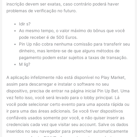
inscrição devem ser exatas, caso contrário poderá haver
problemas de verificação no futuro.
Idir s?
Ao mesmo tempo, o valor máximo do bônus que você
pode receber é de 500 Euros.
Pin Up não cobra nenhuma comissão para transferir seu
dinheiro, mas lembre-se de que alguns métodos de
pagamento podem estar sujeitos a taxas de transação.
M lig?
A aplicação infelizmente não está disponível no Play Market,
assim para descarregar e instalar o software no seu
dispositivo, precisa de entrar na página inicial Pin Up Bet. Uma
vez feito isso, você será levado para o lobby principal. Lá
você pode selecionar certo evento para uma aposta rápida ou
ir para uma das áreas adicionais. Se você tiver dispositivos
confiáveis usados somente por você, e não quiser inserir as
credenciais cada vez que visitar seu account. Salve os dados
inseridos no seu navegador para preencher automaticamente