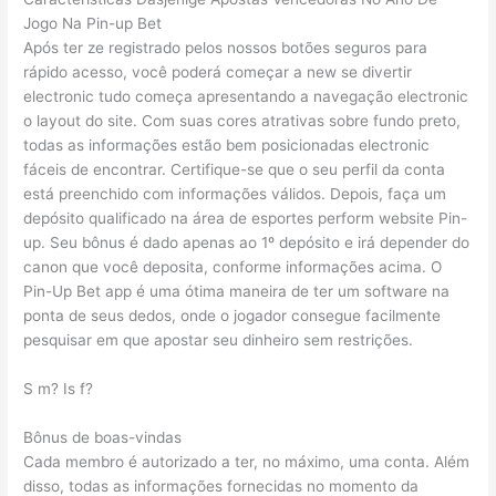
Jogo Na Pin-up Bet
Após ter ze registrado pelos nossos botões seguros para
rápido acesso, você poderá começar a new se divertir
electronic tudo começa apresentando a navegação electronic
o layout do site. Com suas cores atrativas sobre fundo preto,
todas as informações estão bem posicionadas electronic
fáceis de encontrar. Certifique-se que o seu perfil da conta
está preenchido com informações válidos. Depois, faça um
depósito qualificado na área de esportes perform website Pin-
up. Seu bônus é dado apenas ao 1º depósito e irá depender do
canon que você deposita, conforme informações acima. O
Pin-Up Bet app é uma ótima maneira de ter um software na
ponta de seus dedos, onde o jogador consegue facilmente
pesquisar em que apostar seu dinheiro sem restrições.
S m? Is f?
Bônus de boas-vindas
Cada membro é autorizado a ter, no máximo, uma conta. Além
disso, todas as informações fornecidas no momento da