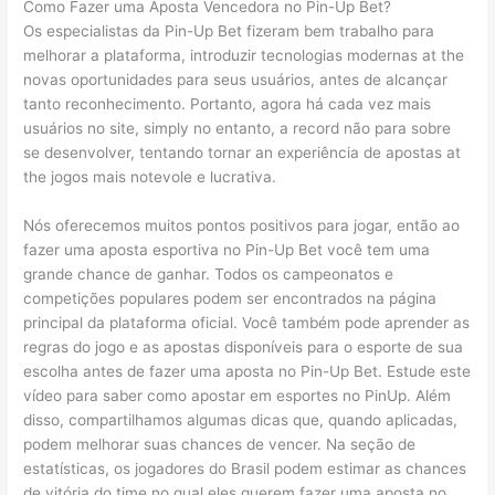
Como Fazer uma Aposta Vencedora no Pin-Up Bet?
Os especialistas da Pin-Up Bet fizeram bem trabalho para
melhorar a plataforma, introduzir tecnologias modernas at the
novas oportunidades para seus usuários, antes de alcançar
tanto reconhecimento. Portanto, agora há cada vez mais
usuários no site, simply no entanto, a record não para sobre
se desenvolver, tentando tornar an experiência de apostas at
the jogos mais notevole e lucrativa.
Nós oferecemos muitos pontos positivos para jogar, então ao
fazer uma aposta esportiva no Pin-Up Bet você tem uma
grande chance de ganhar. Todos os campeonatos e
competições populares podem ser encontrados na página
principal da plataforma oficial. Você também pode aprender as
regras do jogo e as apostas disponíveis para o esporte de sua
escolha antes de fazer uma aposta no Pin-Up Bet. Estude este
vídeo para saber como apostar em esportes no PinUp. Além
disso, compartilhamos algumas dicas que, quando aplicadas,
podem melhorar suas chances de vencer. Na seção de
estatísticas, os jogadores do Brasil podem estimar as chances
de vitória do time no qual eles querem fazer uma aposta no