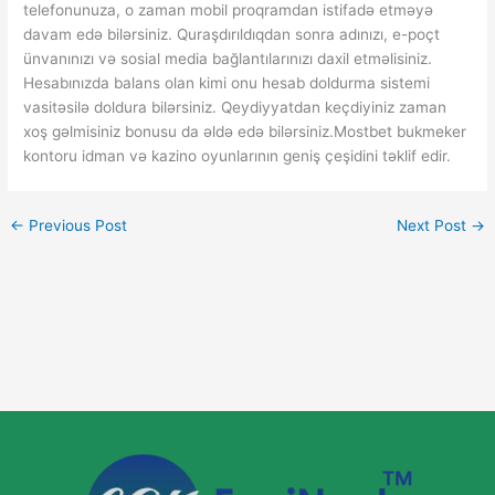
telefonunuza, o zaman mobil proqramdan istifadə etməyə
davam edə bilərsiniz. Quraşdırıldıqdan sonra adınızı, e-poçt
ünvanınızı və sosial media bağlantılarınızı daxil etməlisiniz.
Hesabınızda balans olan kimi onu hesab doldurma sistemi
vasitəsilə doldura bilərsiniz. Qeydiyyatdan keçdiyiniz zaman
xoş gəlmisiniz bonusu da əldə edə bilərsiniz.Mostbet bukmeker
kontoru idman və kazino oyunlarının geniş çeşidini təklif edir.
←
Previous Post
Next Post
→