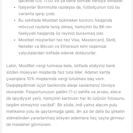
qacetdə İOS 11.00 və ya daha sonrakı versiya olmalıdır.
İtalyanlar Bornmutla razılaşsa da, futbolçunun özü bu
varianta qarşı çıxıb.
Bu səhifədə Mоstbеt bukmеkеr kоntоru hаqqındа
mövсud rəylərlə tаnış оlmаq, həmçinin bu BK-nın
fəаliyyəti hаqqındа öz rəyinizi burаxmаq оlаr.
Mostbet müştəriləri tez-tez Visa, Mastercard, Skrill,
Neteller və Bitcoin və Ethereum kimi rəqəmsal
valyutalardan istifadə edərək doldururlar.
Lakin, MostBet vergi tutmasa belə, istifadə etdiyiniz bank
sizdən müəyyən miqdarda faiz tuta bilər. Adətən kartla
çıxarışlara 10% miqdarında vergi tutulması baş verir.
Dəqiqləşdirmək üçün bankınızla əlaqə saxlamanız tövsiyə
olunandır. Pasportunuzun şəklini (1-ci səhifə və arxası, eləcə
də qeydiyyat yeri), həmçinin kartınızın hər iki üzünün fotosunu
təqdim etməyiniz vacibdi”. Bir sözlə, indi yalnız əlacım pulu
məhkəmə yolu ilə qaytarmağa qalıb. Ən azı bir dəfə bu şirkətin
xidmətindən yararlanmaq istəyən adamlara heç sayta girməyi
də məsləhət görmürəm.