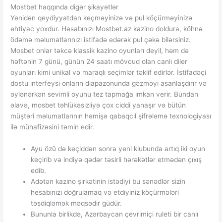
Mostbet haqqında digər şikayətlər
Yenidən qeydiyyatdan keçməyinizə və pul köçürməyinizə
ehtiyac yoxdur. Hesabınızı Mostbet.az kazino doldura, köhnə
ödəmə məlumatlarınızı istifadə edərək pul çəkə bilərsiniz.
Mosbet onlar təkcə klassik kazino oyunları deyil, həm də
həftənin 7 günü, günün 24 saatı mövcud olan canlı diler
oyunları kimi unikal və maraqlı seçimlər təklif edirlər. İstifadəçi
dostu interfeysi onların diapazonunda gəzməyi asanlaşdırır və
əylənərkən sevimli oyunu tez tapmağa imkan verir. Bundan
əlavə, mosbet təhlükəsizliyə çox ciddi yanaşır və bütün
müştəri məlumatlarının həmişə qabaqcıl şifrələmə texnologiyası
ilə mühafizəsini təmin edir.
Ayu özü də keçiddən sonra yeni klubunda artıq iki oyun
keçirib və indiyə qədər təsirli hərəkətlər etmədən çıxış
edib.
Adətən kazino şirkətinin istədiyi bu sənədlər sizin
hesabınızı doğrulamaq və etdiyiniz köçürmələri
təsdiqləmək məqsədir güdür.
Bununla birlikdə, Azərbaycan çevrimiçi ruleti bir canlı