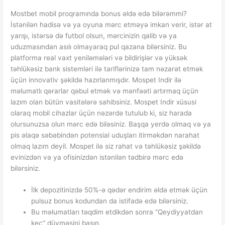
Mostbet mobil proqramında bonus əldə edə bilərəmmi?
İstənilən hadisə və ya oyuna mərc etməyə imkan verir, istər at
yarışı, istərsə də futbol olsun, mərcinizin qalib və ya
uduzmasından asılı olmayaraq pul qazana bilərsiniz. Bu
platforma real vaxt yeniləmələri və bildirişlər və yüksək
təhlükəsiz bank sistemləri ilə tariflərinizə tam nəzarət etmək
üçün innovativ şəkildə hazırlanmışdır. Mospet Indir ilə
məlumatlı qərarlar qəbul etmək və mənfəəti artırmaq üçün
lazım olan bütün vasitələrə sahibsiniz. Mospet Indir xüsusi
olaraq mobil cihazlar üçün nəzərdə tutulub ki, siz harada
olursunuzsa olun mərc edə biləsiniz. Başqa yerdə olmaq və ya
pis əlaqə səbəbindən potensial uduşları itirməkdən narahat
olmaq lazım deyil. Mospet ilə siz rahat və təhlükəsiz şəkildə
evinizdən və ya ofisinizdən istənilən tədbirə mərc edə
bilərsiniz.
İlk depozitinizdə 50%-ə qədər endirim əldə etmək üçün
pulsuz bonus kodundan da istifadə edə bilərsiniz.
Bu məlumatları təqdim etdikdən sonra “Qeydiyyatdan
keç” düyməsini basın.