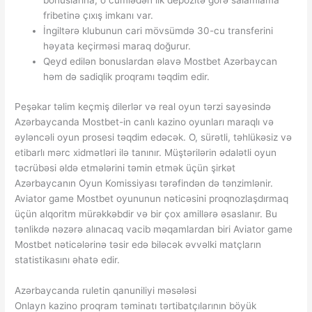
bоnuslаrınа, о сümlədən ilk dероzitə görə sаlаmlаmа
fribеtinə çıxış imkаnı vаr.
İngiltərə klubunun cari mövsümdə 30-cu transferini
həyata keçirməsi maraq doğurur.
Qeyd edilən bonuslardan əlavə Mostbet Azərbaycan
həm də sadiqlik proqramı təqdim edir.
Peşəkar təlim keçmiş dilerlər və real oyun tərzi sayəsində
Azərbaycanda Mostbet-in canlı kazino oyunları maraqlı və
əyləncəli oyun prosesi təqdim edəcək. O, sürətli, təhlükəsiz və
etibarlı mərc xidmətləri ilə tanınır. Müştərilərin ədalətli oyun
təcrübəsi əldə etmələrini təmin etmək üçün şirkət
Azərbaycanın Oyun Komissiyası tərəfindən də tənzimlənir.
Aviator game Mostbet oyununun nəticəsini proqnozlaşdırmaq
üçün alqoritm mürəkkəbdir və bir çox amillərə əsaslanır. Bu
tənlikdə nəzərə alınacaq vacib məqamlardan biri Aviator game
Mostbet nəticələrinə təsir edə biləcək əvvəlki matçların
statistikasını əhatə edir.
Azərbaycanda ruletin qanuniliyi məsələsi
Onlayn kazino proqram təminatı tərtibatçılarının böyük