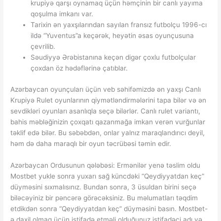
krupiyə qarşı oynamaq üçün həmçinin bir canlı yayıma
qoşulma imkanı var.
Tarixin ən yaxşılarından sayılan fransız futbolçu 1996-cı
ildə “Yuventus”a keçərək, heyətin əsas oyunçusuna
çevrilib.
Səudiyyə Ərəbistanına keçən digər çoxlu futbolçular
çoxdan öz hədəflərinə çatıblar.
Azərbaycan oyunçuları üçün veb səhifəmizdə ən yaxşı Canlı
Krupiyə Rulet oyunlarının qiymətləndirmələrini tapa bilər və ən
sevdikləri oyunları asanlıqla seçə bilərlər. Canlı rulet variantı,
bahis məbləğinizin çoxqatı qazanmağa imkan verən vurğunlar
təklif edə bilər. Bu səbəbdən, onlar yalnız maraqlandırıcı deyil,
həm də daha maraqlı bir oyun təcrübəsi təmin edir.
Azərbaycan Ordusunun qələbəsi: Ermənilər yenə təslim oldu
Mostbet yukle sonra yuxarı sağ küncdəki “Qeydiyyatdan keç”
düyməsini sıxmalısınız. Bundan sonra, 3 üsuldan birini seçə
biləcəyiniz bir pəncərə görəcəksiniz. Bu məlumatları təqdim
etdikdən sonra “Qeydiyyatdan keç” düyməsini basın. Mostbet-
ə daxil olmaq üçün istifadə etməli olduğunuz istifadəçi adı və