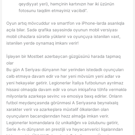
qeydiyyat yeri), həmçinin kartınızın hər iki üzünün
fotosunu təqdim etməyiniz vacibdi”.
Oyun artıq mövcuddur və smartfon və iPhone-larda asanlıqla
açıla bilər. Sadə qrafika sayəsində oyunun mobil versiyası
mobil cihazlara sürətlə yüklənir və oyunçuya istənilən vaxt,
istənilən yerdə oynamaq imkanı verir!
İşləyən bir Mostbet azerbaycan güzgüsünü harada tapmaq
olar
Bu gün A Seriyası dünyanın hər yerindən istedadlı oyunçuları
cəlb etməyə davam edir və hər yeni mövsüm yeni adlar və
yeni hekayələr gətirir. Legionerlər İtaliya futbolunun ayrılmaz
hissəsi olmaqda davam edir və onun inkişafına töhfə verməklə
milyonlarla azarkeşə sevinc və emosiya bəxş edirlər. Onların
futbol meydançasında görünməsi A Seriyasına beynəlxalq
xarakter verir və azarkeşlərə müxtəlif ölkələrdən olan
oyunçuların bacarıqlarından həzz almağa imkan verir.
Legionerlər komandalara öz unikallığını və üslubunu gətirir,
Serie A-nı dünyanın ən prestijli və həyəcanverici liqalarından