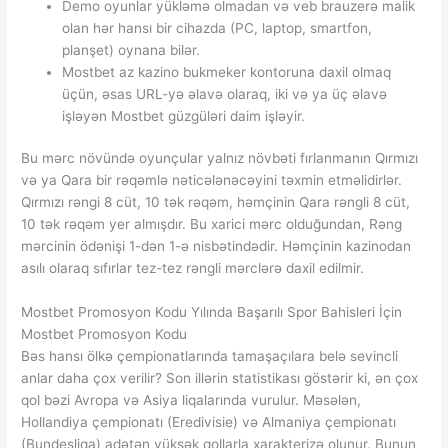
Demo oyunlar yükləmə olmadan və veb brauzerə malik
olan hər hansı bir cihazda (PC, laptop, smartfon,
planşet) oynana bilər.
Mostbet az kazino bukmeker kontoruna daxil olmaq
üçün, əsas URL-yə əlavə olaraq, iki və ya üç əlavə
işləyən Mostbet güzgüləri daim işləyir.
Bu mərc növündə oyunçular yalnız növbəti fırlanmanın Qırmızı
və ya Qara bir rəqəmlə nəticələnəcəyini təxmin etməlidirlər.
Qırmızı rəngi 8 cüt, 10 tək rəqəm, həmçinin Qara rəngli 8 cüt,
10 tək rəqəm yer almışdır. Bu xarici mərc olduğundan, Rəng
mərcinin ödənişi 1-dən 1-ə nisbətindədir. Həmçinin kazinodan
asılı olaraq sıfırlar tez-tez rəngli mərclərə daxil edilmir.
Mostbet Promosyon Kodu Yılında Başarılı Spor Bahisleri İçin
Mostbet Promosyon Kodu
Bəs hansı ölkə çempionatlarında tamaşaçılara belə sevincli
anlar daha çox verilir? Son illərin statistikası göstərir ki, ən çox
qol bəzi Avropa və Asiya liqalarında vurulur. Məsələn,
Hollandiya çempionatı (Eredivisie) və Almaniya çempionatı
(Bundesliqa) adətən yüksək qollarla xarakterizə olunur. Bunun