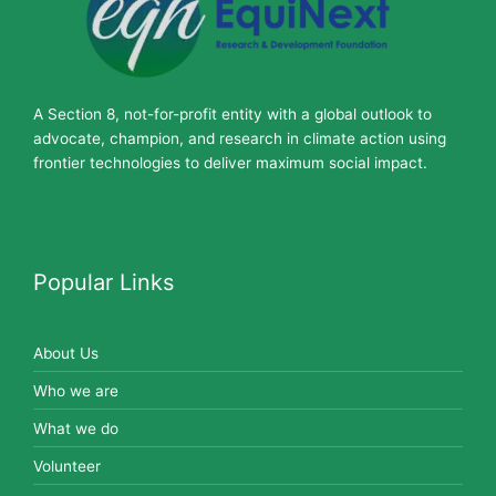
A Section 8, not-for-profit entity with a global outlook to
advocate, champion, and research in climate action using
frontier technologies to deliver maximum social impact.
Popular Links
About Us
Who we are
What we do
Volunteer