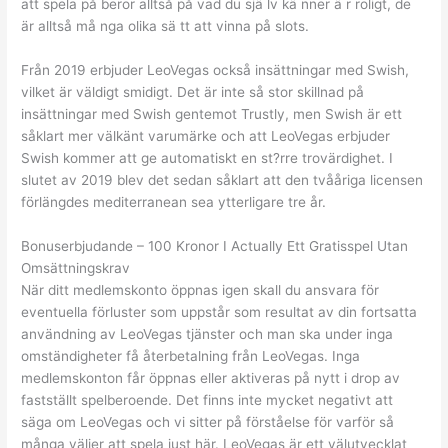
att spela på beror alltså på vad du sjä lv kä nner ä r roligt, de
är alltså må nga olika sä tt att vinna på slots.
Från 2019 erbjuder LeoVegas också insättningar med Swish,
vilket är väldigt smidigt. Det är inte så stor skillnad på
insättningar med Swish gentemot Trustly, men Swish är ett
såklart mer välkänt varumärke och att LeoVegas erbjuder
Swish kommer att ge automatiskt en st?rre trovärdighet. I
slutet av 2019 blev det sedan såklart att den tvååriga licensen
förlängdes mediterranean sea ytterligare tre år.
Bonuserbjudande – 100 Kronor I Actually Ett Gratisspel Utan
Omsättningskrav
När ditt medlemskonto öppnas igen skall du ansvara för
eventuella förluster som uppstår som resultat av din fortsatta
användning av LeoVegas tjänster och man ska under inga
omständigheter få återbetalning från LeoVegas. Inga
medlemskonton får öppnas eller aktiveras på nytt i drop av
fastställt spelberoende. Det finns inte mycket negativt att
säga om LeoVegas och vi sitter på förståelse för varför så
många väljer att spela just här. LeoVegas är ett välutvecklat