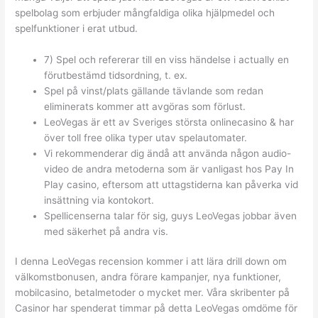
spelbolag som erbjuder mångfaldiga olika hjälpmedel och
spelfunktioner i erat utbud.
7) Spel och refererar till en viss händelse i actually en
förutbestämd tidsordning, t. ex.
Spel på vinst/plats gällande tävlande som redan
eliminerats kommer att avgöras som förlust.
LeoVegas är ett av Sveriges största onlinecasino & har
över toll free olika typer utav spelautomater.
Vi rekommenderar dig ändå att använda någon audio-
video de andra metoderna som är vanligast hos Pay In
Play casino, eftersom att uttagstiderna kan påverka vid
insättning via kontokort.
Spellicenserna talar för sig, guys LeoVegas jobbar även
med säkerhet på andra vis.
I denna LeoVegas recension kommer i att lära drill down om
välkomstbonusen, andra förare kampanjer, nya funktioner,
mobilcasino, betalmetoder o mycket mer. Våra skribenter på
Casinor har spenderat timmar på detta LeoVegas omdöme för