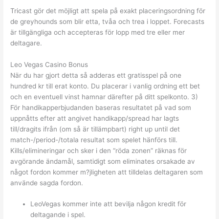
Tricast gör det möjligt att spela på exakt placeringsordning för
de greyhounds som blir etta, tvåa och trea i loppet. Forecasts
är tillgängliga och accepteras för lopp med tre eller mer
deltagare.
Leo Vegas Casino Bonus
När du har gjort detta så adderas ett gratisspel på one
hundred kr till erat konto. Du placerar i vanlig ordning ett bet
och en eventuell vinst hamnar därefter på ditt spelkonto. 3)
För handikapperbjudanden baseras resultatet på vad som
uppnåtts efter att angivet handikapp/spread har lagts
till/dragits ifrån (om så är tillämpbart) right up until det
match-/period-/totala resultat som spelet hänförs till.
Kills/elimineringar och sker i den “röda zonen” räknas för
avgörande ändamål, samtidigt som eliminates orsakade av
något fordon kommer m?jligheten att tilldelas deltagaren som
använde sagda fordon.
LeoVegas kommer inte att bevilja någon kredit för
deltagande i spel.