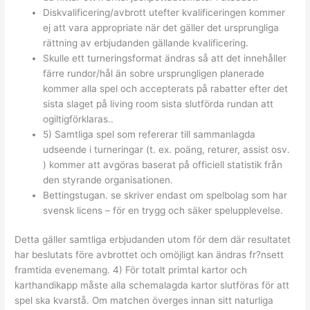
Diskvalificering/avbrott utefter kvalificeringen kommer
ej att vara appropriate när det gäller det ursprungliga
rättning av erbjudanden gällande kvalificering.
Skulle ett turneringsformat ändras så att det innehåller
färre rundor/hål än sobre ursprungligen planerade
kommer alla spel och accepterats på rabatter efter det
sista slaget på living room sista slutförda rundan att
ogiltigförklaras..
5) Samtliga spel som refererar till sammanlagda
udseende i turneringar (t. ex. poäng, returer, assist osv.
) kommer att avgöras baserat på officiell statistik från
den styrande organisationen.
Bettingstugan. se skriver endast om spelbolag som har
svensk licens – för en trygg och säker spelupplevelse.
Detta gäller samtliga erbjudanden utom för dem där resultatet
har beslutats före avbrottet och omöjligt kan ändras fr?nsett
framtida evenemang. 4) För totalt primtal kartor och
karthandikapp måste alla schemalagda kartor slutföras för att
spel ska kvarstå. Om matchen överges innan sitt naturliga