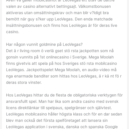
Även va gäller mobilcasinot är LeoVegas ett utav de bättre
valen av casino alternativt bettingsajt. Välkomstbonusen
aktiveras utan omsättningskrav och man blir v?ldigt bra
bemött när guy s?ker upp LeoVegas. Den enda matchade
insättningsbonusen och finns hos LeoVegas är för deras live
casino.
Har någon vunnit goldmine på LeoVegas?
Det ä r living room ö verlä gset stö rsta jackpotten som nå
gonsin vunnits på 1st onlinecasino i Sverige. Mega Moolah
finns givetvis att spela på hos Sveriges stö rsta mobilcasino
LeoVegas. Jackpottspelet Mega Moolah, en audio-video må
nga enarmade banditer som hittas hos LeoVegas, ä r kä nt fö r
deras stora vinster.
Hos LeoVegas hittar du de flesta de obligatoriska verktygen för
ansvarsfullt spel. Man har lika som andra casino med svensk
licens direktlänkar till spelpaus, spelgränser och självtest.
LeoVegas mobilcasino håller högsta klass och för en dar sedan
blev man också det första spelföretaget att lansera sin
LeoVegas application i svenska, danska och spanska Google