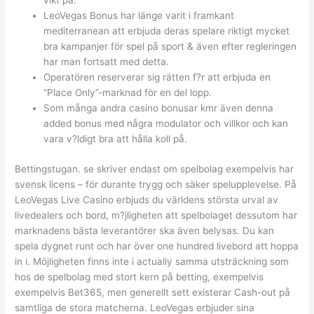
vikt på.
LeoVegas Bonus har länge varit i framkant
mediterranean att erbjuda deras spelare riktigt mycket
bra kampanjer för spel på sport & även efter regleringen
har man fortsatt med detta.
Operatören reserverar sig rätten f?r att erbjuda en
“Place Only”-marknad för en del lopp.
Som många andra casino bonusar kmr även denna
added bonus med några modulator och villkor och kan
vara v?ldigt bra att hålla koll på.
Bettingstugan. se skriver endast om spelbolag exempelvis har
svensk licens – för durante trygg och säker spelupplevelse. På
LeoVegas Live Casino erbjuds du världens största urval av
livedealers och bord, m?jligheten att spelbolaget dessutom har
marknadens bästa leverantörer ska även belysas. Du kan
spela dygnet runt och har över one hundred livebord att hoppa
in i. Möjligheten finns inte i actually samma utsträckning som
hos de spelbolag med stort kern på betting, exempelvis
exempelvis Bet365, men generellt sett existerar Cash-out på
samtliga de stora matcherna. LeoVegas erbjuder sina