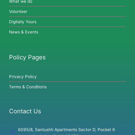
What we do
Volunteer
Digitally Yours
News & Events
Policy Pages
Privacy Policy
Terms & Conditions
Contact Us
6095/8, Santushti Apartments Sector D, Pocket 6