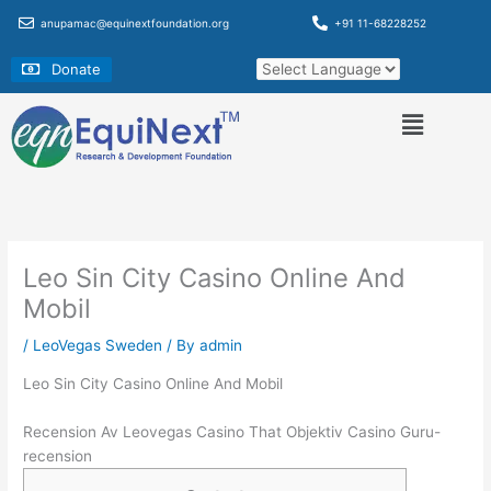
Skip
anupamac@equinextfoundation.org
+91 11-68228252
to
content
Donate
Leo Sin City Casino Online And
Mobil
/
LeoVegas Sweden
/ By
admin
Leo Sin City Casino Online And Mobil
Recension Av Leovegas Casino That Objektiv Casino Guru-
recension