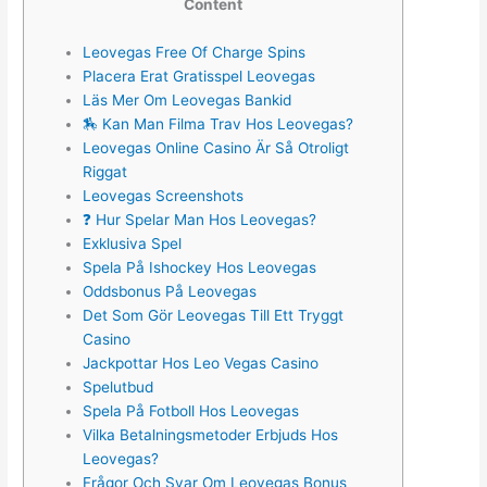
Content
Leovegas Free Of Charge Spins
Placera Erat Gratisspel Leovegas
Läs Mer Om Leovegas Bankid
🏇 Kan Man Filma Trav Hos Leovegas?
Leovegas Online Casino Är Så Otroligt
Riggat
Leovegas Screenshots
❓ Hur Spelar Man Hos Leovegas?
Exklusiva Spel
Spela På Ishockey Hos Leovegas
Oddsbonus På Leovegas
Det Som Gör Leovegas Till Ett Tryggt
Casino
Jackpottar Hos Leo Vegas Casino
Spelutbud
Spela På Fotboll Hos Leovegas
Vilka Betalningsmetoder Erbjuds Hos
Leovegas?
Frågor Och Svar Om Leovegas Bonus