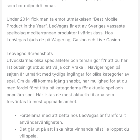
som har miljondrö mmar.
Under 2014 fick man ta emot utmärkelsen “Best Mobile
Product in the Year”. LeoVegas är ett av Sveriges vassaste
spelbolag mediterranean produkter i världsklass. Hos
LeoVegas bjuds de på Wagering, Casino och Live Casino.
Leovegas Screenshots
Utvecklarnas olika specialiteter och teman gör f?r att du har
1st outsinligt utbud att välja och vraka i. Navigeringen på
sajten är utmärkt med tydliga ingångar för olika kategorier av
spel. Om du vill komma igång snabbt, har mulighed for at du
med fördel först titta på kategorierna för aktuella spel och
populära spel. Här listas de mest aktuella titlarna som
förväntas få mest uppmärksamhet.
Fördelarna med att betta hos LeoVegas är framförallt
användarvänligheten.
Det går ut på att i ska hitta vinnande häst i e loppet du
vill spela.