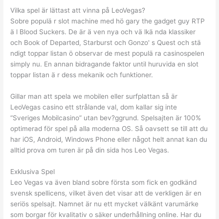
Vilka spel är lättast att vinna på LeoVegas?
Sobre populä r slot machine med hö gary the gadget guy RTP
ä l Blood Suckers. De är ä ven nya och vä lkä nda klassiker
och Book of Departed, Starburst och Gonzo' s Quest och stä
ndigt toppar listan ö observar de mest populä ra casinospelen
simply nu. En annan bidragande faktor until huruvida en slot
toppar listan ä r dess mekanik och funktioner.
Gillar man att spela we mobilen eller surfplattan så är
LeoVegas casino ett strålande val, dom kallar sig inte
“Sveriges Mobilcasino” utan bev?ggrund. Spelsajten är 100%
optimerad för spel på alla moderna OS. Så oavsett se till att du
har iOS, Android, Windows Phone eller något helt annat kan du
alltid prova om turen är på din sida hos Leo Vegas.
Exklusiva Spel
Leo Vegas va även bland sobre första som fick en godkänd
svensk spellicens, vilket även det visar att de verkligen är en
seriös spelsajt. Namnet är nu ett mycket välkänt varumärke
som borgar för kvalitativ o säker underhållning online. Har du