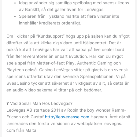
Idag använder sig samtliga spelbolag med svensk licens
av BankID, så det gäller även för LeoVegas.
Spelaren från Tyskland märkte att flera vinster inte
innehåller krediterats ordentligt.
Om i klickar på ”Kundsupport” högs upp på sajten kan du n?got
därefter välja att klicka dig vidare until hjälpcentret. Det är
också kul att LeoVegas har valt att satsa på live dealer bord
från fler leverantörer än enbart Evolution. Här kan du n?got
spela spel från Matter-of-fact Play, Authentic Gaming och
Playtech också. Casino LeoVegas sitter på givetvis en svensk
spellicens utfärdat utav den svenska Spelinspektionen. Vi på
SveaCasino tycker att säkerhet är viktigast av allt, så detta är
en audio-video sakerna vi tittar på och bedömer.
❓ Vad Spelar Man Hos Leovegas?
LeoVegas AB startade 2011 av Robin the boy wonder Ramm-
Ericson och Gustaf
http://leovegasse.com
Hagman. Året därpå
lanserades den första versionen av webbplatsen leovegas.
com från Malta.