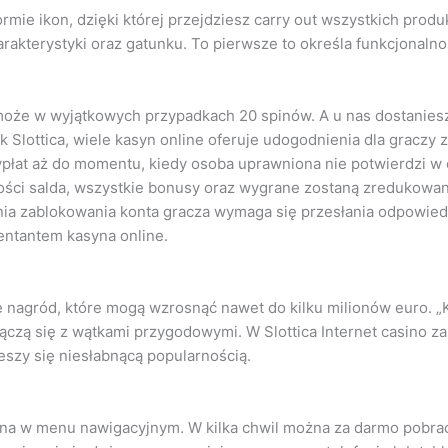
mie ikon, dzięki której przejdziesz carry out wszystkich prod
rakterystyki oraz gatunku. To pierwsze to określa funkcjonalno
 może w wyjątkowych przypadkach 20 spinów. A u nas dostaniesz
k Slottica, wiele kasyn online oferuje udogodnienia dla graczy 
płat aż do momentu, kiedy osoba uprawniona nie potwierdzi w 
ści salda, wszystkie bonusy oraz wygrane zostaną zredukowane
nia zablokowania konta gracza wymaga się przesłania odpowiedn
entantem kasyna online.
nagród, które mogą wzrosnąć nawet do kilku milionów euro. „K
czą się z wątkami przygodowymi. W Slottica Internet casino za
ieszy się niesłabnącą popularnością.
asyna w menu nawigacyjnym. W kilka chwil można za darmo pobra