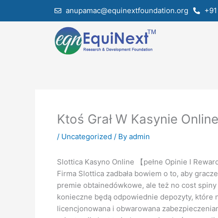
Skip
anupamac@equinextfoundation.org
+91
to
content
Ktoś Grał W Kasynie Online
/
Uncategorized
/ By
admin
Slottica Kasyno Online 【pełne Opinie I Rewa
Firma Slottica zadbała bowiem o to, aby gracze
premie obtainedówkowe, ale też no cost spiny 
konieczne będą odpowiednie depozyty, które n
licencjonowana i obwarowana zabezpieczeniami