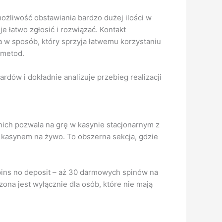
możliwość obstawiania bardzo dużej ilości w
 łatwo zgłosić i rozwiązać. Kontakt
a w sposób, który sprzyja łatwemu korzystaniu
 metod.
dów i dokładnie analizuje przebieg realizacji
nich pozwala na grę w kasynie stacjonarnym z
 kasynem na żywo. To obszerna sekcja, gdzie
spins no deposit – aż 30 darmowych spinów na
na jest wyłącznie dla osób, które nie mają