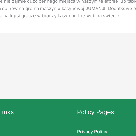
e nie zajmie dużo cennego miejsca w naszym telefonie lub tablec
h spinów na grę na maszynie kasynowej JUMANJI! Dodatkowo re
a najlepsi gracze w branży kasyn on the web na świecie.
Links
Policy Pages
Privacy Policy