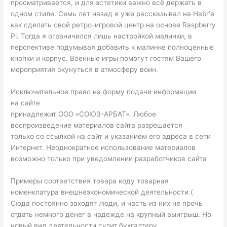
просматривается, и для эстетики важно всё держать в
одном стиле. Семь лет назад я уже рассказывал на Habr’е
как сделать свой ретро-игровой центр на основе Raspberry
Pi. Тогда я ограничился лишь настройкой малинки, в
перспективе подумывая добавить к малинке полноценные
кнопки и корпус. Военные игры помогут гостям Вашего
мероприятия окунуться в атмосферу воин.
Исключительное право на форму подачи информации
на сайте
принадлежит ООО «СОЮЗ-АРБАТ». Любое
воспроизведение материалов сайта разрешается
только со ссылкой на сайт и указанием его адреса в сети
Интернет. Неоднократное использование материалов
возможно только при уведомлении разработчиков сайта
Примеры соответствия товара коду товарная
номенклатура внешнеэкономической деятельности (
Сюда постоянно заходят люди, и часть из них не прочь
отдать немного денег в надежде на крупный выигрыш. Но
новый вид деятельности сулит бухгалтеру