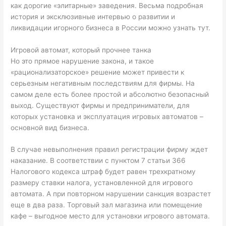
как дорогие «элитарные» заведения. Весьма подробная
история и эксклюзивные интервью о развитии и
ликвидации игорного бизнеса в России можно узнать тут.
Игровой автомат, который прочнее танка
Но это прямое нарушение закона, и такое
«рационализаторское» решение может привести к
серьезным негативным последствиям для фирмы. На
самом деле есть более простой и абсолютно безопасный
выход. Существуют фирмы и предприниматели, для
которых установка и эксплуатация игровых автоматов –
основной вид бизнеса.
В случае невыполнения правил регистрации фирму ждет
наказание. В соответствии с пунктом 7 статьи 366
Налогового кодекса штраф будет равен трехкратному
размеру ставки налога, установленной для игрового
автомата. А при повторном нарушении санкция возрастет
еще в два раза. Торговый зал магазина или помещение
кафе – выгодное место для установки игрового автомата.