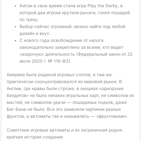
Хитом в свое время стала игра Play the Derby, в
которой два игрока крутили рычаги, гоняя лошадей
по треку.
Выбор сейчас огромный, можно найти под любой
дизайн и вкус.
С нового года освобождение от налога
законодательно закреплено за всеми, кто ведет
«азартную» деятельность (Федеральный закон от 22
июля 2005 г. № 119-ФЗ).
Америка была родиной игровых слотов, и там же
практически сконцентрировался их мировой рынок. В
Англии, где нравы были строже, в окошках «одноруких
бандитов» не было никаких игральных карт, ни символов их
мастей, ни символов удачи — лошадиных подков, даже
Биг-Бена не было. Все это заменяли картинки разных
фруктов, а автоматы так и назывались — «фруктовыми».
Советские игровые автоматы и их заграничная родня:
краткая история создания