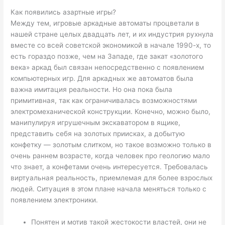
Как появились азартные игры?
Между тем, игровые аркадные автоматы процветали в
нашей стране целых двадцать лет, и их индустрия рухнула
вместе со всей советской экономикой в начале 1990-х, то
есть гораздо позже, чем на Западе, где закат «золотого
века» аркад был связан непосредственно с появлением
компьютерных игр. Для аркадных же автоматов была
важна имитация реальности. Но она пока была
примитивная, так как ограничивалась возможностями
электромеханической конструкции. Конечно, можно было,
манипулируя игрушечным экскаватором в ящике,
представить себя на золотых приисках, а добытую
конфетку — золотым слитком, но такое возможно только в
очень раннем возрасте, когда человек про геологию мало
что знает, а конфетами очень интересуется. Требовалась
виртуальная реальность, приемлемая для более взрослых
людей. Ситуация в этом плане начала меняться только с
появлением электроники.
Понятен и мотив такой жестокости властей, они не