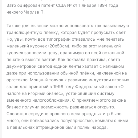
Зато оцифрован патент США № от 1 января 1894 года
некоего Чарлза П.
Так же для вывески можно использовать так называемую
транслюцентную плёнку, которая будет пропускать свет.
Но, увы, почти все типографии отказались мне печатать
маленький кусочек (20х50см), либо за этот маленький
кусочек запросили цену, сравнимую со всей остальной
печатью вместе взятой. Как показала практика, света
двухметровой светодиодной ленты хватает с излишком
даже при использовании обычной плёнки, наклеенной на
оргстекло. Мощный толчок к развитию индустрии игровых
залов дал принятый в 1998 году Федеральный закон «О
налоге на игорный бизнес», установивший систему
вмененного налогообложения. С принятием этого закона
бизнес получил возможность развиваться открыто.
Словом, к середине прошлого века аркадных игр было
много, они пользовались популярностью, комнаты с ними
в павильонах аттракционов были полны народа.