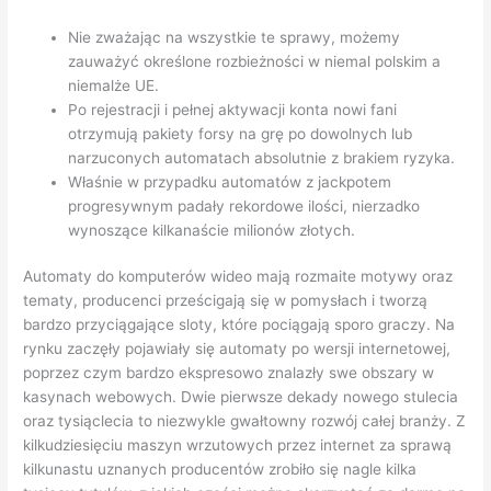
Nie zważając na wszystkie te sprawy, możemy
zauważyć określone rozbieżności w niemal polskim a
niemalże UE.
Po rejestracji i pełnej aktywacji konta nowi fani
otrzymują pakiety forsy na grę po dowolnych lub
narzuconych automatach absolutnie z brakiem ryzyka.
Właśnie w przypadku automatów z jackpotem
progresywnym padały rekordowe ilości, nierzadko
wynoszące kilkanaście milionów złotych.
Automaty do komputerów wideo mają rozmaite motywy oraz
tematy, producenci prześcigają się w pomysłach i tworzą
bardzo przyciągające sloty, które pociągają sporo graczy. Na
rynku zaczęły pojawiały się automaty po wersji internetowej,
poprzez czym bardzo ekspresowo znalazły swe obszary w
kasynach webowych. Dwie pierwsze dekady nowego stulecia
oraz tysiąclecia to niezwykle gwałtowny rozwój całej branży. Z
kilkudziesięciu maszyn wrzutowych przez internet za sprawą
kilkunastu uznanych producentów zrobiło się nagle kilka