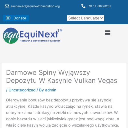
Skip
anupamac@equinextfoundation.org
+91 11-68228252
to
content
Donate
Darmowe Spiny Wyjąwszy
Depozytu W Kasynie Vulkan Vegas
/
Uncategorized
/ By
admin
Oferowanie bonusów bez depozytu przybywa się szybciej
atrakcyjne. Każde kasyno wkraczając na rynek, stawia na
dobry reklama i atrakcyjne zniżki dla nowych zawodników. W
dobie hazardu w sieci jakikolwiek gracz jest pod wagę złota, a
właściciele kasyn wojują zacięcie o wszelakiego użytkownika.