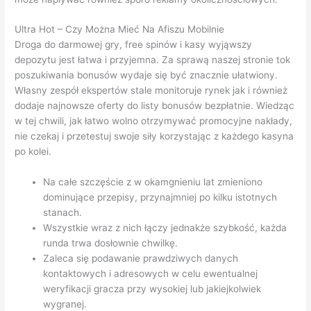
Ultra Hot – Czy Można Mieć Na Afiszu Mobilnie
Droga do darmowej gry, free spinów i kasy wyjąwszy
depozytu jest łatwa i przyjemna. Za sprawą naszej stronie tok
poszukiwania bonusów wydaje się być znacznie ułatwiony.
Własny zespół ekspertów stale monitoruje rynek jak i również
dodaje najnowsze oferty do listy bonusów bezpłatnie. Wiedząc
w tej chwili, jak łatwo wolno otrzymywać promocyjne nakłady,
nie czekaj i przetestuj swoje siły korzystając z każdego kasyna
po kolei.
Na całe szczęście z w okamgnieniu lat zmieniono
dominujące przepisy, przynajmniej po kilku istotnych
stanach.
Wszystkie wraz z nich łączy jednakże szybkość, każda
runda trwa dosłownie chwilkę.
Zaleca się podawanie prawdziwych danych
kontaktowych i adresowych w celu ewentualnej
weryfikacji gracza przy wysokiej lub jakiejkolwiek
wygranej.