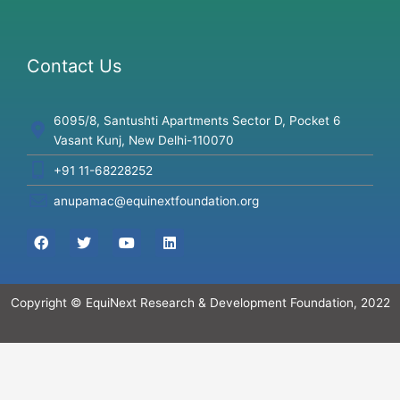
Contact Us
6095/8, Santushti Apartments Sector D, Pocket 6
Vasant Kunj, New Delhi-110070
+91 11-68228252
anupamac@equinextfoundation.org
F
T
Y
L
a
w
o
i
c
i
u
n
e
t
t
k
b
t
u
e
Copyright © EquiNext Research & Development Foundation, 2022
o
e
b
d
o
r
e
i
k
n