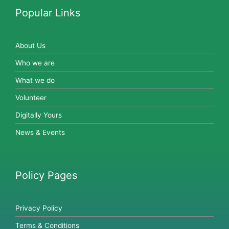
Popular Links
About Us
Who we are
What we do
Volunteer
Digitally Yours
News & Events
Policy Pages
Privacy Policy
Terms & Conditions