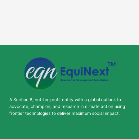
A Section 8, not-for-profit entity with a global outlook to
advocate, champion, and research in climate action using
frontier technologies to deliver maximum social impact.