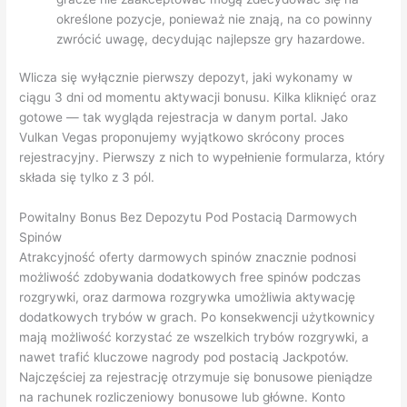
określone pozycje, ponieważ nie znają, na co powinny
zwrócić uwagę, decydując najlepsze gry hazardowe.
Wlicza się wyłącznie pierwszy depozyt, jaki wykonamy w
ciągu 3 dni od momentu aktywacji bonusu. Kilka kliknięć oraz
gotowe — tak wygląda rejestracja w danym portal. Jako
Vulkan Vegas proponujemy wyjątkowo skrócony proces
rejestracyjny. Pierwszy z nich to wypełnienie formularza, który
składa się tylko z 3 pól.
Powitalny Bonus Bez Depozytu Pod Postacią Darmowych
Spinów
Atrakcyjność oferty darmowych spinów znacznie podnosi
możliwość zdobywania dodatkowych free spinów podczas
rozgrywki, oraz darmowa rozgrywka umożliwia aktywację
dodatkowych trybów w grach. Po konsekwencji użytkownicy
mają możliwość korzystać ze wszelkich trybów rozgrywki, a
nawet trafić kluczowe nagrody pod postacią Jackpotów.
Najczęściej za rejestrację otrzymuje się bonusowe pieniądze
na rachunek rozliczeniowy bonusowe lub główne. Konto