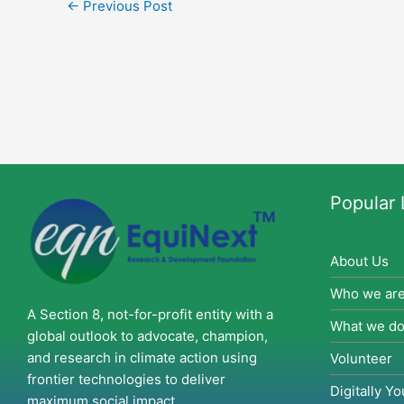
←
Previous Post
Popular 
About Us
Who we ar
A Section 8, not-for-profit entity with a
What we d
global outlook to advocate, champion,
and research in climate action using
Volunteer
frontier technologies to deliver
Digitally Yo
maximum social impact.