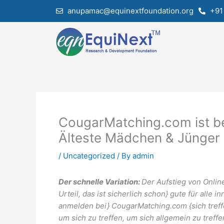
Skip
anupamac@equinextfoundation.org
+91
to
content
CougarMatching.com ist be
Älteste Mädchen & Jünger
/
Uncategorized
/ By
admin
Der schnelle Variation:
Der Aufstieg von Onlin
Urteil, das ist sicherlich schon} gute für alle
anmelden bei} CougarMatching.com {sich treffen
um sich zu treffen, um sich allgemein zu treff