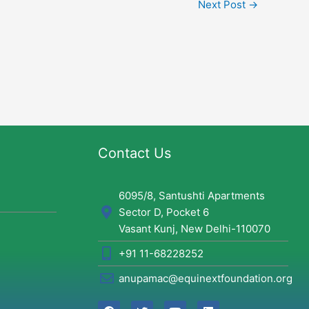
Next Post
→
Contact Us
6095/8, Santushti Apartments
Sector D, Pocket 6
Vasant Kunj, New Delhi-110070
+91 11-68228252
anupamac@equinextfoundation.org
F
T
Y
L