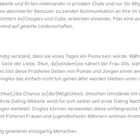
bsite und flirten miteinander in privaten Chats und nur für Mi
n ein abonnierter Benutzer zu senden Kommunikation an Ihre 
eichtern es|Cougars und Cubs, erwerben einander, Plan eine
end auf geteilte Leidenschaften.
ändig verstand, dass sie eines Tages ein Puma sein würde. Wäh
e Seile der Liebe. {Nun, da|seitdem|sie nähert der Frau 30s, s
tes löst diese Probleme Geben von Pumas und Jungen einen ano
 Singles das einfach nicht tun gehen älter werden bleiben unter
chkeit,|die Chance zu|der|Möglichkeit, {mischen Umstände mit
ährte Dating-Website wirbt für sich selbst seit erste Dating Na
gen weltweit. Singles können verwenden diese umfangreiche
 mit früheren Frauen und jugendlicheren Männern wohnen ihrem 
lig gewidmet einzigartig Menschen