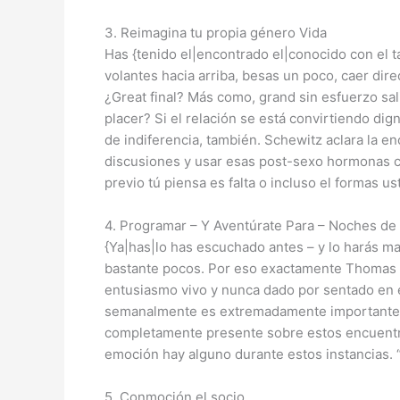
3. Reimagina tu propia género Vida
Has {tenido el|encontrado el|conocido con el t
volantes hacia arriba, besas un poco, caer dir
¿Great final? Más como, grand sin esfuerzo sal
placer? Si el relación se está convirtiendo di
de indiferencia, también. Schewitz aclara la e
discusiones y usar esas post-sexo hormonas co
previo tú piensa es falta o incluso el formas 
4. Programar – Y Aventúrate Para – Noches de 
{Ya|has|lo has escuchado antes – y lo harás man
bastante pocos. Por eso exactamente Thomas re
entusiasmo vivo y nunca dado por sentado en e
semanalmente es extremadamente importante pa
completamente presente sobre estos encuentros,
emoción hay alguno durante estos instancias. 
5. Conmoción el socio