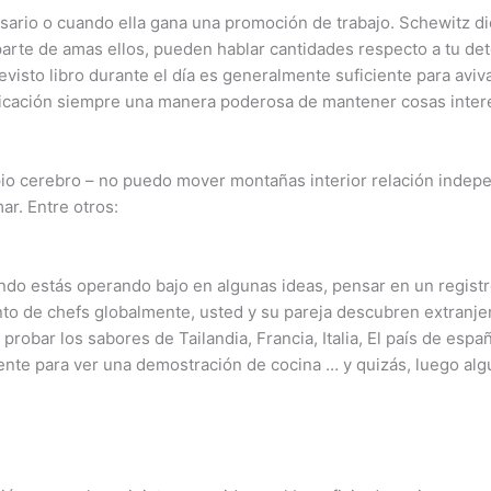
ario o cuando ella gana una promoción de trabajo. Schewitz dic
aparte de amas ellos, pueden hablar cantidades respecto a tu de
visto libro durante el día es generalmente suficiente para avivar
licación siempre una manera poderosa de mantener cosas inter
o cerebro – no puedo mover montañas interior relación indepe
ar. Entre otros:
ando estás operando bajo en algunas ideas, pensar en un regis
miento de chefs globalmente, usted y su pareja descubren extra
probar los sabores de Tailandia, Francia, Italia, El país de esp
mente para ver una demostración de cocina … y quizás, luego alg