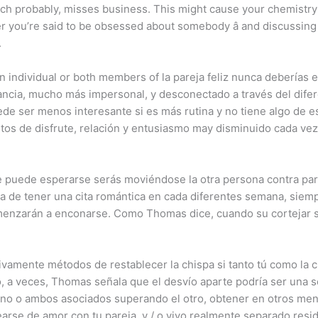
h probably, misses business. This might cause your chemistry t
you’re said to be obsessed about somebody â and discussing yo
.
n individual or both members of la pareja feliz nunca deberías e
ancia, mucho más impersonal, y desconectado a través del difer
de ser menos interesante si es más rutina y no tiene algo de 
s de disfrute, relación y entusiasmo may disminuido cada vez
puede esperarse serás moviéndose la otra persona contra par
a de tener una cita romántica en cada diferentes semana, siem
omenzarán a enconarse. Como Thomas dice, cuando su cortejar s
ivamente métodos de restablecer la chispa si tanto tú como la c
 a veces, Thomas señala que el desvío aparte podría ser una se
o o ambos asociados superando el otro, obtener en otros men
rse de amor con tu pareja, y / o vivo realmente separado reside