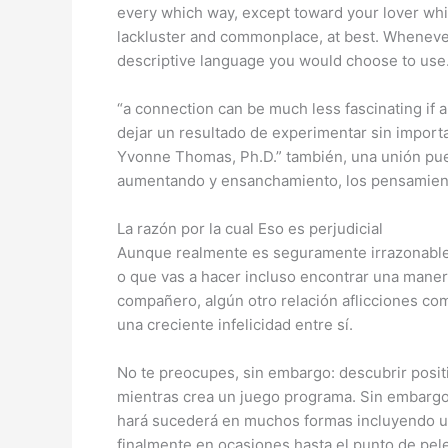
every which way, except toward your lover whic
lackluster and commonplace, at best. Whenever 
descriptive language you would choose to use
“a connection can be much less fascinating if a
dejar un resultado de experimentar sin import
Yvonne Thomas, Ph.D.” también, una unión pue
aumentando y ensanchamiento, los pensamiento
La razón por la cual Eso es perjudicial
Aunque realmente es seguramente irrazonable 
o que vas a hacer incluso encontrar una maner
compañero, algún otro relación aflicciones c
una creciente infelicidad entre sí.
No te preocupes, sin embargo: descubrir posit
mientras crea un juego programa. Sin embargo,
hará sucederá en muchos formas incluyendo un
finalmente en ocasiones hasta el punto de pelea