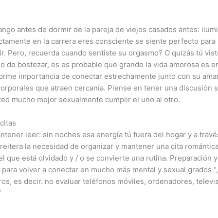
ango antes de dormir de la pareja de viejos casados ​​antes: ilu
ectamente en la carrera eres consciente se siente perfecto para
ir. Pero, recuerda cuando sentiste su orgasmo? O quizás tú vist
gno de bostezar, es es probable que grande la vida amorosa es 
norme importancia de conectar estrechamente junto con su amant
rporales que atraen cercanía. Piense en tener una discusión s
usted mucho mejor sexualmente cumplir el uno al otro.
citas
tener leer: sin noches esa energía tú fuera del hogar y a travé
itera la necesidad de organizar y mantener una cita romántica
l que está olvidado y / o se convierte una rutina. Preparación 
ra volver a conectar en mucho más mental y sexual grados “,
 es decir. no evaluar teléfonos móviles, ordenadores, televisi
“