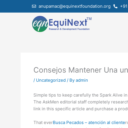
Skip
anupamac@equinextfoundation.org
+91
to
content
Consejos Mantener Una uni
/
Uncategorized
/ By
admin
Simple tips to keep carefully the Spark Alive i
The AskMen editorial staff completely research
link in this specific article and purchase a prod
That ever
Busca Pecados – atención al cliente
r