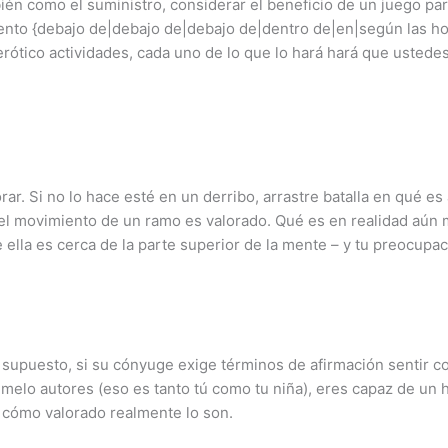
bién como el suministro, considerar el beneficio de un juego p
nto {debajo de|debajo de|debajo de|dentro de|en|según las hoja
 erótico actividades, cada uno de lo que lo hará hará que uste
ar. Si no lo hace esté en un derribo, arrastre batalla en qué es
 el movimiento de un ramo es valorado. Qué es en realidad aún 
lla es cerca de la parte superior de la mente – y tu preocupaci
 supuesto, si su cónyuge exige términos de afirmación sentir c
emelo autores (eso es tanto tú como tu niña), eres capaz de un h
 cómo valorado realmente lo son.