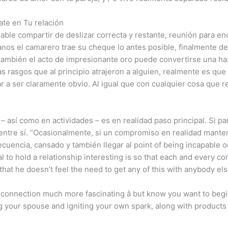
te en Tu relación
ble compartir de deslizar correcta y restante, reunión para e
os el camarero trae su cheque lo antes posible, finalmente des
ro también el acto de impresionante oro puede convertirse una 
 rasgos que al principio atrajeron a alguien, realmente es qu
ar a ser claramente obvio. Al igual que con cualquier cosa que r
 así como en actividades – es en realidad paso principal. Si pa
n entre sí. “Ocasionalmente, si un compromiso en realidad mante
uencia, cansado y también llegar al point of being incapable o
l to hold a relationship interesting is so that each and every c
 that he doesn’t feel the need to get any of this with anybody els
connection much more fascinating â but know you want to begi
g your spouse and igniting your own spark, along with products t