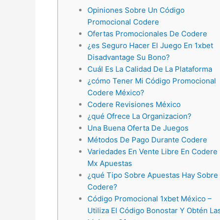
Opiniones Sobre Un Código
Promocional Codere
Ofertas Promocionales De Codere
¿es Seguro Hacer El Juego En 1xbet
Disadvantage Su Bono?
Cuál Es La Calidad De La Plataforma
¿cómo Tener Mi Código Promocional
Codere México?
Codere Revisiones México
¿qué Ofrece La Organizacion?
Una Buena Oferta De Juegos
Métodos De Pago Durante Codere
Variedades En Vente Libre En Codere
Mx Apuestas
¿qué Tipo Sobre Apuestas Hay Sobre
Codere?
Código Promocional 1xbet México –
Utiliza El Código Bonostar Y Obtén La