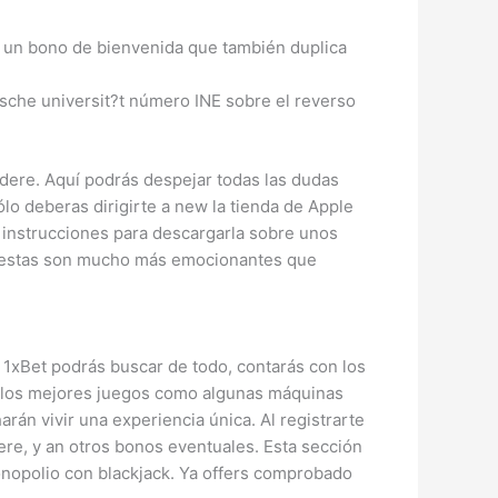
y un bono de bienvenida que también duplica
ische universit?t número INE sobre el reverso
dere. Aquí podrás despejar todas las dudas
lo deberas dirigirte a new la tienda de Apple
as instrucciones para descargarla sobre unos
apuestas son mucho más emocionantes que
n 1xBet podrás buscar de todo, contarás con los
e los mejores juegos como algunas máquinas
án vivir una experiencia única. Al registrarte
re, y an otros bonos eventuales. Esta sección
Monopolio con blackjack. Ya offers comprobado