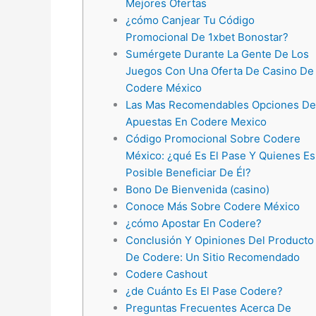
Mejores Ofertas
¿cómo Canjear Tu Código
Promocional De 1xbet Bonostar?
Sumérgete Durante La Gente De Los
Juegos Con Una Oferta De Casino De
Codere México
Las Mas Recomendables Opciones De
Apuestas En Codere Mexico
Código Promocional Sobre Codere
México: ¿qué Es El Pase Y Quienes Es
Posible Beneficiar De Él?
Bono De Bienvenida (casino)
Conoce Más Sobre Codere México
¿cómo Apostar En Codere?
Conclusión Y Opiniones Del Producto
De Codere: Un Sitio Recomendado
Codere Cashout
¿de Cuánto Es El Pase Codere?
Preguntas Frecuentes Acerca De