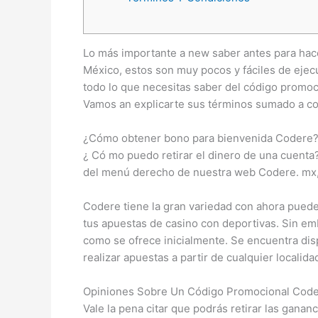
Lo más importante a new saber antes para hac
México, estos son muy pocos y fáciles de ejecu
todo lo que necesitas saber del código promoc
Vamos an explicarte sus términos sumado a c
¿Cómo obtener bono para bienvenida Codere
¿ Có mo puedo retirar el dinero de una cuenta? 
del menú derecho de nuestra web Codere. mx, 
Codere tiene la gran variedad con ahora puede
tus apuestas de casino con deportivas. Sin em
como se ofrece inicialmente. Se encuentra dis
realizar apuestas a partir de cualquier localid
Opiniones Sobre Un Código Promocional Cod
Vale la pena citar que podrás retirar las gan