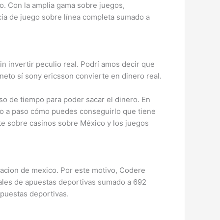
o. Con la amplia gama sobre juegos,
cia de juego sobre línea completa sumado a
n invertir peculio real. Podrí amos decir que
neto sí sony ericsson convierte en dinero real.
so de tiempo para poder sacar el dinero. En
aso a paso cómo puedes conseguirlo que tiene
e sobre casinos sobre México y los juegos
nacion de mexico. Por este motivo, Codere
nales de apuestas deportivas sumado a 692
apuestas deportivas.