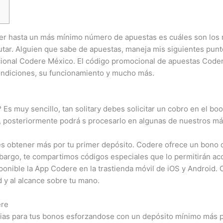
er hasta un más mínimo número de apuestas es cuáles son los r
tar. Alguien que sabe de apuestas, maneja mis siguientes punto
ional Codere México. El código promocional de apuestas Codere
ondiciones, su funcionamiento y mucho más.
?
Es muy sencillo, tan solitary debes solicitar un cobro en el boo
posteriormente podrá s procesarlo en algunas de nuestros má 
s obtener más por tu primer depósito. Codere ofrece un bono d
bargo, te compartimos códigos especiales que lo permitirán a
ponible la App Codere en la trastienda móvil de iOS y Android.
ad y al alcance sobre tu mano.
ere
ancias para tus bonos esforzandose con un depósito mínimo más