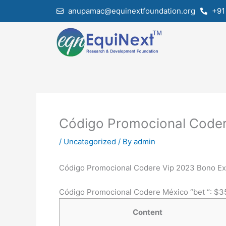
Skip
anupamac@equinextfoundation.org
+91
to
content
Código Promocional Coder
/
Uncategorized
/ By
admin
Código Promocional Codere Vip 2023 Bono Ex
Código Promocional Codere México “bet “: $
Content