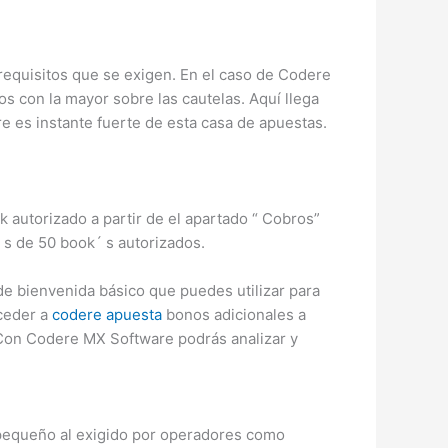
equisitos que se exigen. En el caso de Codere
s con la mayor sobre las cautelas. Aquí llega
 es instante fuerte de esta casa de apuestas.
k autorizado a partir de el apartado “ Cobros”
s de 50 book´ s autorizados.
e bienvenida básico que puedes utilizar para
cceder a
codere apuesta
bonos adicionales a
 Con Codere MX Software podrás analizar y
 pequeño al exigido por operadores como