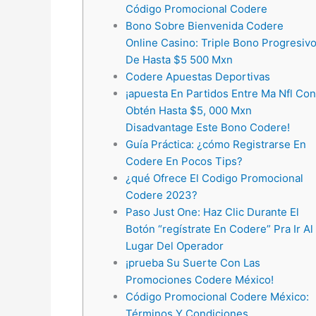
Código Promocional Codere
Bono Sobre Bienvenida Codere
Online Casino: Triple Bono Progresiv
De Hasta $5 500 Mxn
Codere Apuestas Deportivas
¡apuesta En Partidos Entre Ma Nfl Con
Obtén Hasta $5, 000 Mxn
Disadvantage Este Bono Codere!
Guía Práctica: ¿cómo Registrarse En
Codere En Pocos Tips?
¿qué Ofrece El Codigo Promocional
Codere 2023?
Paso Just One: Haz Clic Durante El
Botón “regístrate En Codere” Pra Ir Al
Lugar Del Operador
¡prueba Su Suerte Con Las
Promociones Codere México!
Código Promocional Codere México:
Términos Y Condiciones