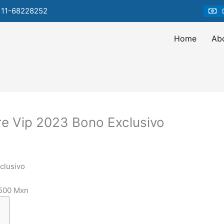
 11-68228252
Home
Ab
e Vip 2023 Bono Exclusivo
clusivo
3500 Mxn