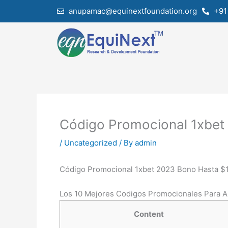
Skip
anupamac@equinextfoundation.org
+91
to
content
Código Promocional 1xbet
/
Uncategorized
/ By
admin
Código Promocional 1xbet 2023 Bono Hasta $
Los 10 Mejores Codigos Promocionales Para A
Content