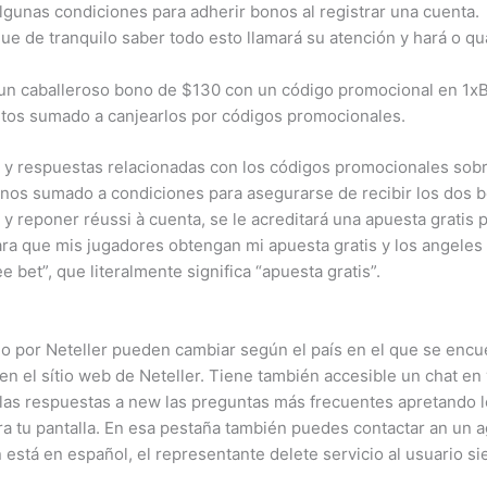
gunas condiciones para adherir bonos al registrar una cuenta.
e de tranquilo saber todo esto llamará su atención y hará o qu
 un caballeroso bono de $130 con un código promocional en 1xB
tos sumado a canjearlos por códigos promocionales.
 y respuestas relacionadas con los códigos promocionales sobr
nos sumado a condiciones para asegurarse de recibir los dos b
s y reponer réussi à cuenta, se le acreditará una apuesta gratis
ara que mis jugadores obtengan mi apuesta gratis y los angeles
e bet”, que literalmente significa “apuesta gratis”.
do por Neteller pueden cambiar según el país en el que se encu
en el sítio web de Neteller. Tiene también accesible un chat en
las respuestas a new las preguntas más frecuentes apretando l
para tu pantalla. En esa pestaña también puedes contactar an un 
ón está en español, el representante delete servicio al usuario