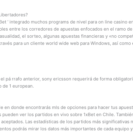
ibertadores?
Bet ‘ integrado muchos programs de nivel para on line casino en 
bles entre los corredores de apuestas enfocados en el ramo de
asualidad, el sorteo, algunas apuestas financieras y «no compe
a través para un cliente world wide web para Windows, así como 
l pá rrafo anterior, sony ericsson requerirá de forma obligatori
o de 1 european.
e en donde encontrarás mls de opciones para hacer tus apuestas
os pueden ver los partidos en vivo sobre 1xBet en Chile. Tambi
aceptados. Las estadísticas de los partidos más significativas n
ventos podrás mirar los datos más importantes de cada equipo y