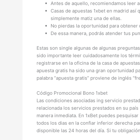
Antes de aquello, recomiendamos leer al
Casas de apuestas 1xbet en madrid así qu
simplemente matiz una de ellas.
No pierdas la oportunidad para obtener
De essa manera, podrás atender tus pun
Estas son single algunas de algunas preguntas
sido importante leer cuidadosamente los térmi
registrarse en la oficina de la casa de apuesta
apuesta gratis ha sido una gran oportunidad p
palabra “apuesta gratis” proviene de inglés “fre
Código Promocional Bono 1xbet
Las condiciones asociadas ing servicio presta
relacionada los servicios prestados en su país 
manera inmediata. En 1xBet puedes pesquisar 
todos los dias en la confiar inferior derecha 
disponible las 24 horas del día. Si tu obligaci