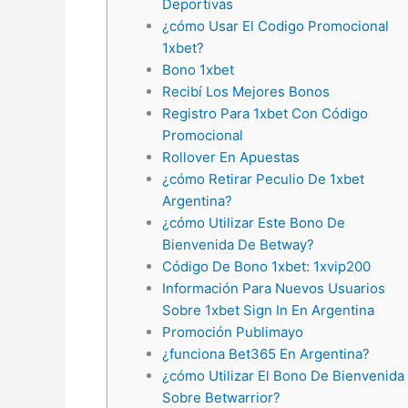
Deportivas
¿cómo Usar El Codigo Promocional
1xbet?
Bono 1xbet
Recibí Los Mejores Bonos
Registro Para 1xbet Con Código
Promocional
Rollover En Apuestas
¿cómo Retirar Peculio De 1xbet
Argentina?
¿cómo Utilizar Este Bono De
Bienvenida De Betway?
Código De Bono 1xbet: 1xvip200
Información Para Nuevos Usuarios
Sobre 1xbet Sign In En Argentina
Promoción Publimayo
¿funciona Bet365 En Argentina?
¿cómo Utilizar El Bono De Bienvenida
Sobre Betwarrior?