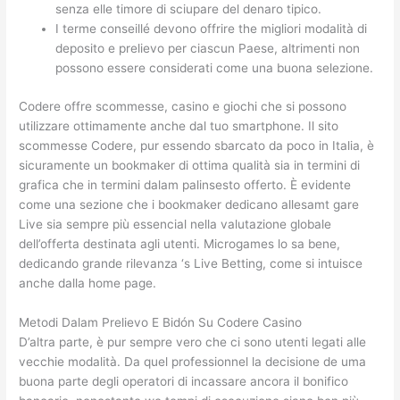
senza elle timore di sciupare del denaro tipico.
I terme conseillé devono offrire the migliori modalità di
deposito e prelievo per ciascun Paese, altrimenti non
possono essere considerati come una buona selezione.
Codere offre scommesse, casino e giochi che si possono
utilizzare ottimamente anche dal tuo smartphone. Il sito
scommesse Codere, pur essendo sbarcato da poco in Italia, è
sicuramente un bookmaker di ottima qualità sia in termini di
grafica che in termini dalam palinsesto offerto. È evidente
come una sezione che i bookmaker dedicano allesamt gare
Live sia sempre più essencial nella valutazione globale
dell’offerta destinata agli utenti. Microgames lo sa bene,
dedicando grande rilevanza ‘s Live Betting, come si intuisce
anche dalla home page.
Metodi Dalam Prelievo E Bidón Su Codere Casino
D’altra parte, è pur sempre vero che ci sono utenti legati alle
vecchie modalità. Da quel professionnel la decisione de uma
buona parte degli operatori di incassare ancora il bonifico