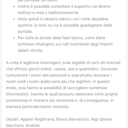
percentuale sul bidón.
Inoltre è possibile contattare il supporto via diversi
indirizzi e-mail o telefonicamente.
Inizia quindi il classico elenco con votre discipline
sportive (e non) su cui è possibile guadagnare delle
puntate.
Per tutta la durata della fase bonus, votre sfere
luminose rimangono sui rulli mostrando degli importi
dalam vincita.
A volte è legittimo interrogarci sulla legalità di certi siti internet
che offrono giochi online, casino, slot e quant’altro. Dovendo
comunicare i nostri dati personali e soprattutto sborsare i
nostri soldi i nostri dubbi sono più che legittimi. In questo
modo, essi hanno la possibilità di raccogliere numerose
informazioni, tramite le quali possono elaborare votre proprie
scommesse in maniera più necessita e, di conseguenza, in
maniera particolarmente vincente.
Olybet: Appear Registrarsi, Bonus Benvenuto, App Iphone
Electronic Android