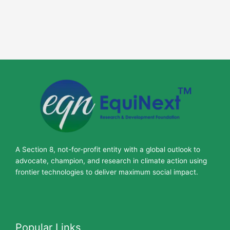
A Section 8, not-for-profit entity with a global outlook to
advocate, champion, and research in climate action using
frontier technologies to deliver maximum social impact.
Popular Links