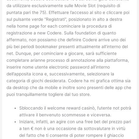
da utilizzare esclusivamente sulle Movie Slot (requisito di
puntata pari the 75). Effettuare l’accesso al sito e cliccare poi
sul pulsante verde “Registrati”, posizionato in alto a destra
nella home page for each cominciare la procedura di
registrazione a new Codere. Sulla foundation di quanto
affermato, non possiamo che definire Codere arrive uno dei
più bei periodi bookmaker presenti attualmente all’interno del
net. Dunque, per cominciare a giocare, sarà sufficiente
completare arianne processo di annotazione alla piattaforma,
inserire nome utente electronic password all’interno
dell’apposita icona e, successivamente, selezionare la
categoria di giochi desiderata. Codere ha mi grafica ottima sia
da desktop che da mobile e inoltre sono presenti delle app che
puoi tranquillamente togliere dal tuo store.
Sbloccando il welcome reward casinò, l’utente not potrà
attivare il benvenuto scommesse e viceversa.
Iniziare, infatti, an agire con una free bet del prezzo pari
a ten € non è una occasione da sottovalutare in virtù
del fatto che ti consente di poter rompere il ghiaccio