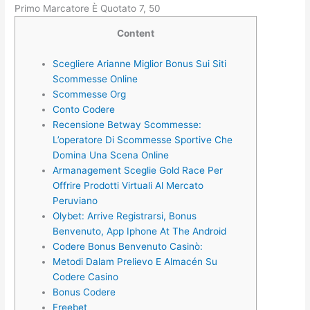
Primo Marcatore È Quotato 7, 50
Content
Scegliere Arianne Miglior Bonus Sui Siti
Scommesse Online
Scommesse Org
Conto Codere
Recensione Betway Scommesse:
L’operatore Di Scommesse Sportive Che
Domina Una Scena Online
Armanagement Sceglie Gold Race Per
Offrire Prodotti Virtuali Al Mercato
Peruviano
Olybet: Arrive Registrarsi, Bonus
Benvenuto, App Iphone At The Android
Codere Bonus Benvenuto Casinò:
Metodi Dalam Prelievo E Almacén Su
Codere Casino
Bonus Codere
Freebet