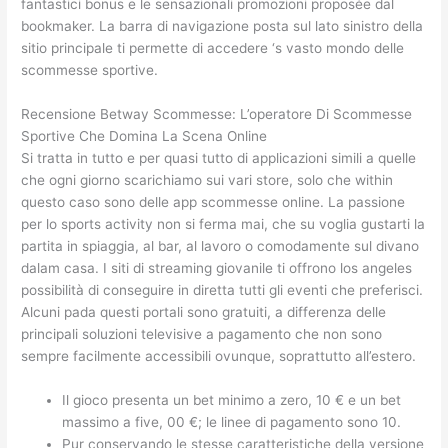
fantastici bonus e le sensazionali promozioni proposée dal
bookmaker. La barra di navigazione posta sul lato sinistro della
sitio principale ti permette di accedere ‘s vasto mondo delle
scommesse sportive.
Recensione Betway Scommesse: L’operatore Di Scommesse
Sportive Che Domina La Scena Online
Si tratta in tutto e per quasi tutto di applicazioni simili a quelle
che ogni giorno scarichiamo sui vari store, solo che within
questo caso sono delle app scommesse online. La passione
per lo sports activity non si ferma mai, che su voglia gustarti la
partita in spiaggia, al bar, al lavoro o comodamente sul divano
dalam casa. I siti di streaming giovanile ti offrono los angeles
possibilità di conseguire in diretta tutti gli eventi che preferisci.
Alcuni pada questi portali sono gratuiti, a differenza delle
principali soluzioni televisive a pagamento che non sono
sempre facilmente accessibili ovunque, soprattutto all’estero.
Il gioco presenta un bet minimo a zero, 10 € e un bet
massimo a five, 00 €; le linee di pagamento sono 10.
Pur conservando le stesse caratteristiche della versione