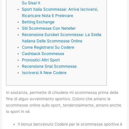
Su Sisal It
Sport Italia Scommesse: Arrive Iscriversi,
Ricaricare Nota E Prelevare
Betting Exchange
Siti Scommesse Con Neteller
Recensione Eurobet Scommesse: La Stella
Italiana Delle Scommesse Online
Come Registrarsi Su Codere
Cashback Scommesse
Pronostici Altri Sport
Recensione Snai Scommesse
Iscriversi A New Codere
In sostanza, permette di chiudere mi scommessa prima della
fine di algun avvenimento sportivo. Coloro che amano le
scommesse online sullo sport, tendenzialmente, amano anche
lo sport in sé.
Il bonus benvenuto Codere per le scommesse sportive è