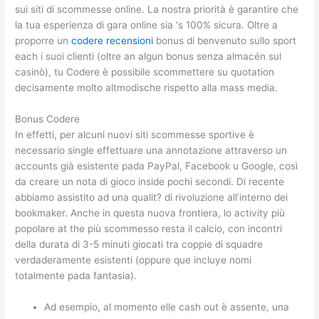
sui siti di scommesse online. La nostra priorità è garantire che
la tua esperienza di gara online sia ‘s 100% sicura. Oltre a
proporre un
codere recensioni
bonus di benvenuto sullo sport
each i suoi clienti (oltre an algun bonus senza almacén sul
casinò), tu Codere è possibile scommettere su quotation
decisamente molto altmodische rispetto alla mass media.
Bonus Codere
In effetti, per alcuni nuovi siti scommesse sportive è
necessario single effettuare una annotazione attraverso un
accounts già esistente pada PayPal, Facebook u Google, così
da creare un nota di gioco inside pochi secondi. Di recente
abbiamo assistito ad una qualit? di rivoluzione all’interno dei
bookmaker. Anche in questa nuova frontiera, lo activity più
popolare at the più scommesso resta il calcio, con incontri
della durata di 3-5 minuti giocati tra coppie di squadre
verdaderamente esistenti (oppure que incluye nomi
totalmente pada fantasia).
Ad esempio, al momento elle cash out è assente, una