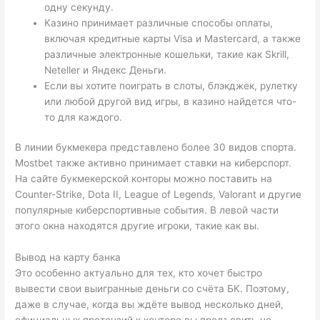
одну секунду.
Казино принимает различные способы оплаты,
включая кредитные карты Visa и Mastercard, а также
различные электронные кошельки, такие как Skrill,
Neteller и Яндекс Деньги.
Если вы хотите поиграть в слоты, блэкджек, рулетку
или любой другой вид игры, в казино найдется что-
то для каждого.
В линии букмекера представлено более 30 видов спорта.
Mostbet также активно принимает ставки на киберспорт.
На сайте букмекерской конторы можно поставить на
Counter-Strike, Dota II, League of Legends, Valorant и другие
популярные киберспортивные события. В левой части
этого окна находятся другие игроки, такие как вы.
Вывод на карту банка
Это особенно актуально для тех, кто хочет быстро
вывести свои выигранные деньги со счёта БК. Поэтому,
даже в случае, когда вы ждёте вывод несколько дней,