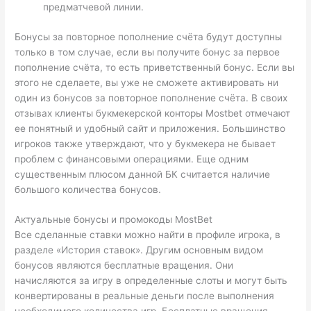
предматчевой линии.
Бонусы за повторное пополнение счёта будут доступны
только в том случае, если вы получите бонус за первое
пополнение счёта, то есть приветственный бонус. Если вы
этого не сделаете, вы уже не сможете активировать ни
один из бонусов за повторное пополнение счёта. В своих
отзывах клиенты букмекерской конторы Mostbet отмечают
ее понятный и удобный сайт и приложения. Большинство
игроков также утверждают, что у букмекера не бывает
проблем с финансовыми операциями. Еще одним
существенным плюсом данной БК считается наличие
большого количества бонусов.
Актуальные бонусы и промокоды MostBet
Все сделанные ставки можно найти в профиле игрока, в
разделе «История ставок». Другим основным видом
бонусов являются бесплатные вращения. Они
начисляются за игру в определенные слоты и могут быть
конвертированы в реальные деньги после выполнения