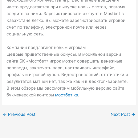
необходимого количества игр. Бесплатные вращения
часто предлагаются при выпуске новых слотов, поэтому
следите за ними. Зарегистрировать аккаунт в Mostbet в
Казахстане легко. Вы можете зарегистрировать игровой
счет по телефону, электронной почте или через
социальную сеть.
Компании предлагают новым игрокам
щедрые приветственные бонусы. В мобильной версии
сайта БК «Мостбет» игрок может совершать денежные
переводы, заключать пари, настраивать интерфейс,
профиль и игровой купон. Видеотрансляций, статистики и
результатов матчей нет, так же как и в десктоп-варианте.
В этом обзоре мы рассмотрим мобильную версию сайта
букмекерской конторы
мостбет кз
.
←
Previous Post
Next Post
→