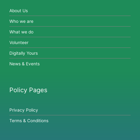
About Us
Who we are
What we do
Volunteer
Digitally Yours
News & Events
Policy Pages
Privacy Policy
Terms & Conditions