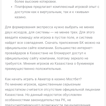
более высокие котировки.
Платформа предлагает комплексный игровой опыт с
доступом как к виртуальным, так и к «живым»
казино.
Для формирования экспресса нужно выбрать не менее
двух исходов, для системы — не менее трех. Для этого
введите команду или игрока в пустое поле, и система
найдет все совпадения. Скачать приложение БК можно на
официальном сайте компании. Большинство интернет-
провайдеров в Казахстане не блокируют доступ к
официальному сайту компании, поэтому зеркало не
требуется. Мнения игроков из Казахстана о букмекере
преимущественно положительные.
Как начать играть в Авиатор в казино Мостбет?
По мнению игроков, единственным серьезным
недостатком считается отсутствие официальной лицензии
Казахстана. Но данный недостаток обусловлен
особенностями законодательства РК, не
предусматривающего возможности лицензирования