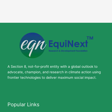
A Section 8, not-for-profit entity with a global outlook to
advocate, champion, and research in climate action using
frontier technologies to deliver maximum social impact.
Popular Links