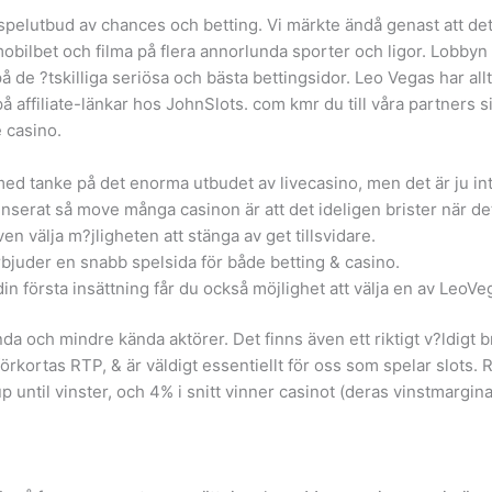
 spelutbud av chances och betting. Vi märkte ändå genast att det
bilbet och filma på flera annorlunda sporter och ligor. Lobbyn 
 de ?tskilliga seriösa och bästa bettingsidor. Leo Vegas har allti
 på affiliate-länkar hos JohnSlots. com kmr du till våra partners 
e casino.
med tanke på det enorma utbudet av livecasino, men det är ju inte
enserat så move många casinon är att det ideligen brister när de
n välja m?jligheten att stänga av get tillsvidare.
bjuder en snabb spelsida för både betting & casino.
n första insättning får du också möjlighet att välja en av LeoV
och mindre kända aktörer. Det finns även ett riktigt v?ldigt b
rkortas RTP, & är väldigt essentiellt för oss som spelar slots. 
 until vinster, och 4% i snitt vinner casinot (deras vinstmarginal