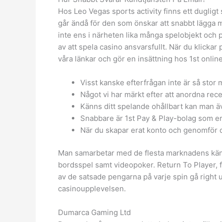
Hos Leo Vegas sports activity finns ett dugligt
går ändå för den som önskar att snabbt lägga mo
inte ens i närheten lika många spelobjekt och på
av att spela casino ansvarsfullt. När du klickar
våra länkar och gör en insättning hos 1st onlin
Visst kanske efterfrågan inte är så stor 
Något vi har märkt efter att anordna rec
Känns ditt spelande ohållbart kan man äve
Snabbare är 1st Pay & Play-bolag som er
När du skapar erat konto och genomför di
Man samarbetar med de flesta marknadens kända 
bordsspel samt videopoker. Return To Player, fö
av de satsade pengarna på varje spin gå right up
casinoupplevelsen.
Dumarca Gaming Ltd