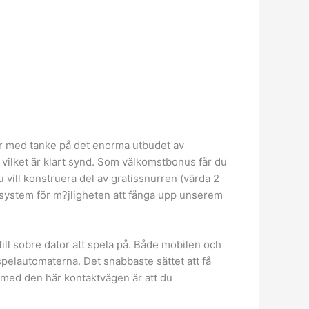
stor med tanke på det enorma utbudet av
, vilket är klart synd. Som välkomstbonus får du
u vill konstruera del av gratissnurren (värda 2
 system för m?jligheten att fånga upp unserem
 till sobre dator att spela på. Både mobilen och
spelautomaterna. Det snabbaste sättet att få
a med den här kontaktvägen är att du