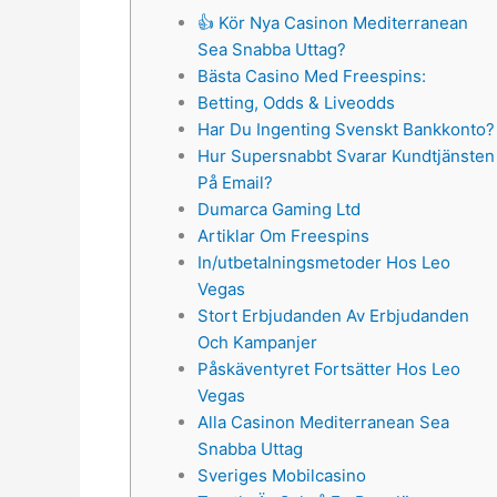
👍 Kör Nya Casinon Mediterranean
Sea Snabba Uttag?
Bästa Casino Med Freespins:
Betting, Odds & Liveodds
Har Du Ingenting Svenskt Bankkonto?
Hur Supersnabbt Svarar Kundtjänsten
På Email?
Dumarca Gaming Ltd
Artiklar Om Freespins
In/utbetalningsmetoder Hos Leo
Vegas
Stort Erbjudanden Av Erbjudanden
Och Kampanjer
Påskäventyret Fortsätter Hos Leo
Vegas
Alla Casinon Mediterranean Sea
Snabba Uttag
Sveriges Mobilcasino