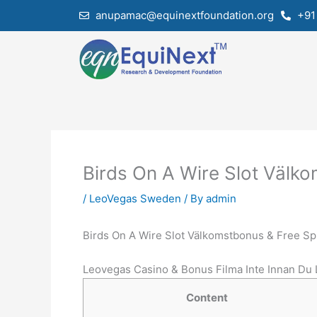
Skip
anupamac@equinextfoundation.org
+91
to
content
Birds On A Wire Slot Välk
/
LeoVegas Sweden
/ By
admin
Birds On A Wire Slot Välkomstbonus & Free Sp
Leovegas Casino & Bonus Filma Inte Innan Du L
Content