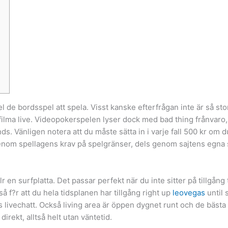
 hel de bordsspel att spela. Visst kanske efterfrågan inte är så 
l filma live. Videopokerspelen lyser dock med bad thing frånvaro
s. Vänligen notera att du måste sätta in i varje fall 500 kr om d
genom spellagens krav på spelgränser, dels genom sajtens egna
r en surfplatta. Det passar perfekt när du inte sitter på tillgång
så f?r att du hela tidsplanen har tillgång right up
leovegas
until 
as livechatt. Också living area är öppen dygnet runt och de bäst
rekt, alltså helt utan väntetid.