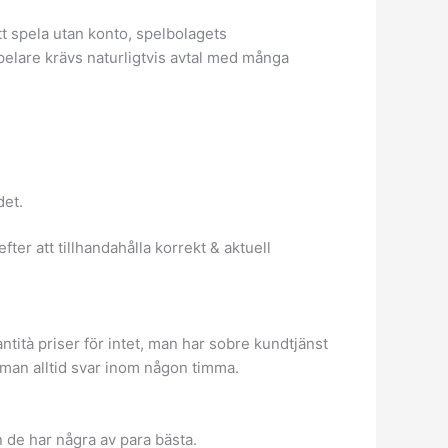
tt spela utan konto, spelbolagets
spelare krävs naturligtvis avtal med många
det.
ter att tillhandahålla korrekt & aktuell
ntità priser för intet, man har sobre kundtjänst
r man alltid svar inom någon timma.
 de har några av para bästa.