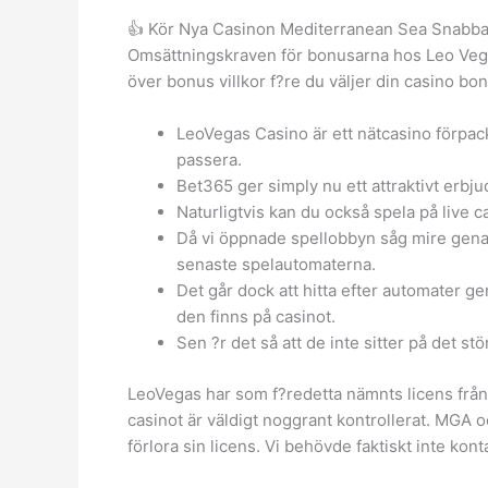
👍 Kör Nya Casinon Mediterranean Sea Snabba
Omsättningskraven för bonusarna hos Leo Vegas 
över bonus villkor f?re du väljer din casino bo
LeoVegas Casino är ett nätcasino förpack
passera.
Bet365 ger simply nu ett attraktivt erbj
Naturligtvis kan du också spela på live c
Då vi öppnade spellobbyn såg mire gena
senaste spelautomaterna.
Det går dock att hitta efter automater g
den finns på casinot.
Sen ?r det så att de inte sitter på det st
LeoVegas har som f?redetta nämnts licens från 
casinot är väldigt noggrant kontrollerat. MGA o
förlora sin licens. Vi behövde faktiskt inte kont