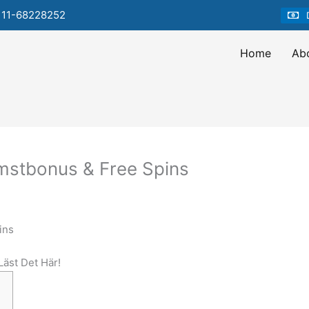
 11-68228252
Home
Ab
omstbonus & Free Spins
ins
äst Det Här!