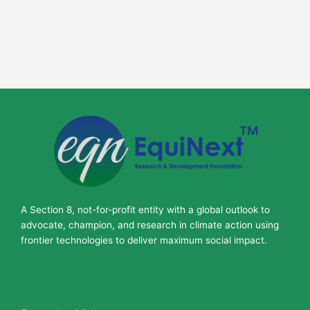
A Section 8, not-for-profit entity with a global outlook to
advocate, champion, and research in climate action using
frontier technologies to deliver maximum social impact.