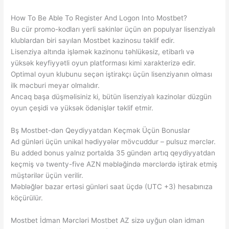
How To Be Able To Register And Logon Into Mostbet?
Bu cür promo-kodları yerli sakinlər üçün ən populyar lisenziyalı
klublardan biri sayılan Mostbet kazinosu təklif edir.
Lisenziya altında işləmək kazinonu təhlükəsiz, etibarlı və
yüksək keyfiyyətli oyun platforması kimi xarakterizə edir.
Optimal oyun klubunu seçən iştirakçı üçün lisenziyanın olması
ilk məcburi meyar olmalıdır.
Ancaq başa düşməlisiniz ki, bütün lisenziyalı kazinolar düzgün
oyun çeşidi və yüksək ödənişlər təklif etmir.
Bş Mоstbеt-dən Qеydiyyаtdаn Kеçmək Üçün Bоnuslаr
Ad günləri üçün unikal hədiyyələr mövcuddur – pulsuz mərclər.
Bu added bonus yalnız portalda 35 gündən artıq qeydiyyatdan
keçmiş və twenty-five AZN məbləğində mərclərdə iştirak etmiş
müştərilər üçün verilir.
Məbləğlər bazar ertəsi günləri saat üçdə (UTC +3) hesabınıza
köçürülür.
Mostbet İdman Mərcləri Mostbet AZ sizə uyğun olan idman