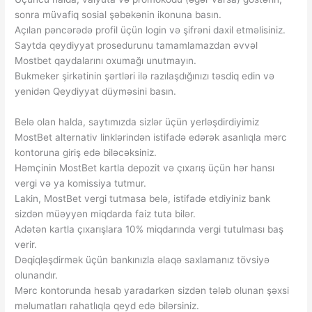
sonra müvafiq sosial şəbəkənin ikonuna basın.
Açılan pəncərədə profil üçün login və şifrəni daxil etməlisiniz.
Saytda qeydiyyat prosedurunu tamamlamazdan əvvəl
Mostbet qaydalarını oxumağı unutmayın.
Bukmeker şirkətinin şərtləri ilə razılaşdığınızı təsdiq edin və
yenidən Qeydiyyat düyməsini basın.
Belə olan halda, saytımızda sizlər üçün yerləşdirdiyimiz
MostBet alternativ linklərindən istifadə edərək asanlıqla mərc
kontoruna giriş edə biləcəksiniz.
Həmçinin MostBet kartla depozit və çıxarış üçün hər hansı
vergi və ya komissiya tutmur.
Lakin, MostBet vergi tutmasa belə, istifadə etdiyiniz bank
sizdən müəyyən miqdarda faiz tuta bilər.
Adətən kartla çıxarışlara 10% miqdarında vergi tutulması baş
verir.
Dəqiqləşdirmək üçün bankınızla əlaqə saxlamanız tövsiyə
olunandır.
Mərc kontorunda hesab yaradarkən sizdən tələb olunan şəxsi
məlumatları rahatlıqla qeyd edə bilərsiniz.