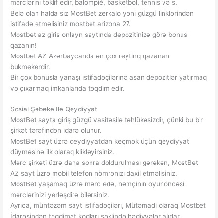
mərclərini təklif edir, balompié, ​​basketbol, ​​tennis və s.
Belə olan halda siz MostBet zerkalo yəni güzgü linklərindən
istifadə etməlisiniz mostbet arizona 27.
Mostbet az giris onlayn saytında depozitinizə görə bonus
qazanın!
Mostbet AZ Azərbaycanda ən çox reytinq qazanan
bukmekerdir.
Bir çox bonusla yanaşı istifadəçilərinə asan depozitlər yatırmaq
və çıxarmaq imkanlarıda təqdim edir.
Sosial Şəbəkə Ilə Qeydiyyat
MostBet sayta giriş güzgü vasitəsilə təhlükəsizdir, çünki bu bir
şirkət tərəfindən idarə olunur.
MostBet sayt üzrə qeydiyyatdan keçmək üçün qeydiyyat
düyməsinə ilk olaraq klikləyirsiniz.
Mərc şirkəti üzrə daha sonra doldurulması gərəkən, MostBet
AZ sayt üzrə mobil telefon nömrənizi daxil etməlisiniz.
MostBet yaşamaq üzrə mərc edə, həmçinin oyunöncəsi
mərclərinizi yerləşdirə bilərsiniz.
Ayrıca, müntəzəm sayt istifadəçiləri, Mütəmadi olaraq Mostbet
İdarəsindən təqdimat kodları şəklində hədiyyələr alırlar.