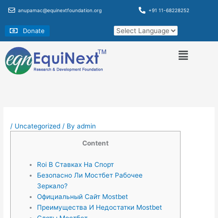
Skip
anupamac@equinextfoundation.org
+91 11-68228252
to
content
Donate
/
Uncategorized
/ By
admin
Content
Roi В Ставках На Спорт
Безопасно Ли Мостбет Рабочее
Зеркало?
Официальный Сайт Mostbet
Преимущества И Недостатки Mostbet