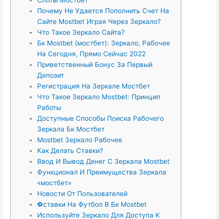
Слоты Мостбет
Почему Не Удается Пополнить Счет На
Сайте Mostbet Играя Через Зеркало?
Что Такое Зеркало Сайта?
Бк Mostbet (мостбет): Зеркало, Рабочее
На Сегодня, Прямо Сейчас 2022
Приветственный Бонус За Первый
Депозит
Регистрация На Зеркале Мостбет
Что Такое Зеркало Mostbet: Принцип
Работы
Доступные Способы Поиска Рабочего
Зеркала Бк Мостбет
Mostbet Зеркало Рабочее
Как Делать Ставки?
Ввод И Вывод Денег С Зеркала Mostbet
Функционал И Преимущества Зеркала
«мостбет»
Новости От Пользователей
⚽ставки На Футбол В Бк Mostbet
Используйте Зеркало Для Доступа К