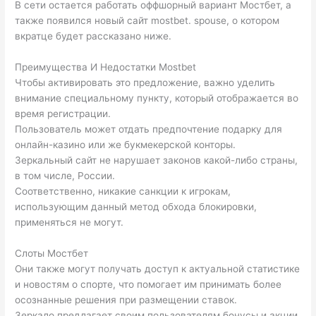
В сети остается работать оффшорный вариант Мостбет, а
также появился новый сайт mostbet. spouse, о котором
вкратце будет рассказано ниже.
Преимущества И Недостатки Mostbet
Чтобы активировать это предложение, важно уделить
внимание специальному пункту, который отображается во
время регистрации.
Пользователь может отдать предпочтение подарку для
онлайн-казино или же букмекерской конторы.
Зеркальный сайт не нарушает законов какой-либо страны,
в том числе, России.
Соответственно, никакие санкции к игрокам,
использующим данный метод обхода блокировки,
применяться не могут.
Слоты Мостбет
Они также могут получать доступ к актуальной статистике
и новостям о спорте, что помогает им принимать более
осознанные решения при размещении ставок.
Зеркало предлагает своим пользователям бонусы и акции.