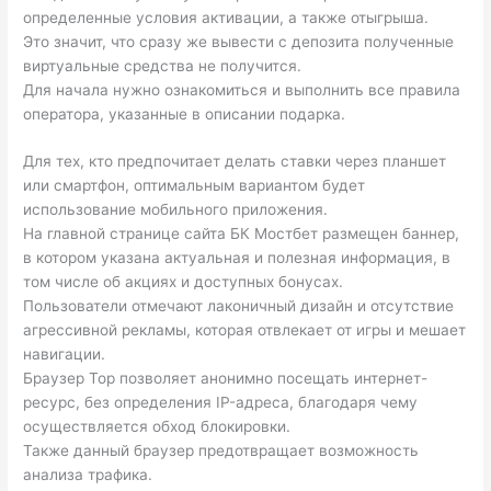
определенные условия активации, а также отыгрыша.
Это значит, что сразу же вывести с депозита полученные
виртуальные средства не получится.
Для начала нужно ознакомиться и выполнить все правила
оператора, указанные в описании подарка.
Для тех, кто предпочитает делать ставки через планшет
или смартфон, оптимальным вариантом будет
использование мобильного приложения.
На главной странице сайта БК Мостбет размещен баннер,
в котором указана актуальная и полезная информация, в
том числе об акциях и доступных бонусах.
Пользователи отмечают лаконичный дизайн и отсутствие
агрессивной рекламы, которая отвлекает от игры и мешает
навигации.
Браузер Тор позволяет анонимно посещать интернет-
ресурс, без определения IP-адреса, благодаря чему
осуществляется обход блокировки.
Также данный браузер предотвращает возможность
анализа трафика.