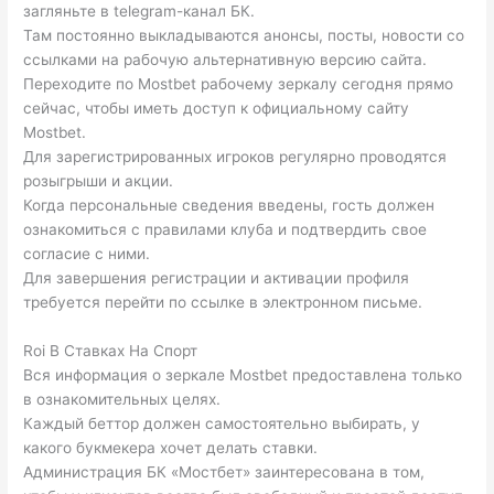
загляньте в telegram-канал БК.
Там постоянно выкладываются анонсы, посты, новости со
ссылками на рабочую альтернативную версию сайта.
Переходите по Mostbet рабочему зеркалу сегодня прямо
сейчас, чтобы иметь доступ к официальному сайту
Mostbet.
Для зарегистрированных игроков регулярно проводятся
розыгрыши и акции.
Когда персональные сведения введены, гость должен
ознакомиться с правилами клуба и подтвердить свое
согласие с ними.
Для завершения регистрации и активации профиля
требуется перейти по ссылке в электронном письме.
Roi В Ставках На Спорт
Вся информация о зеркале Mostbet предоставлена только
в ознакомительных целях.
Каждый беттор должен самостоятельно выбирать, у
какого букмекера хочет делать ставки.
Администрация БК «Мостбет» заинтересована в том,