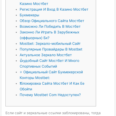
Казино Мостбет
Регистрация И Вход В Казино Мостбет
Букмекеры
Обзор Официального Сайта Мостбет
Возможно Ли Победить В Мостбет
Законно Ли Играть В Зарубежных
(оффшорных) Бк?
Mostbet: Зеркало-мобильный Сайт
Популярные Провайдеры В Mostbet
Актуальное Зеркало Мостбет
👍удобный Сайт Мостбет И Много
Спортивных Событий
⭐ Официальный Сайт Букмекерской
Конторы Mostbet:
❗блокировка Сайта Мостбет И Как Ее
Обойти
Почему Mostbet Com Недоступен?
Если сайт и зеркальные ссылки заблокированы, тогда