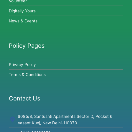
Volunteer
Digitally Yours
News & Events
Policy Pages
Privacy Policy
Terms & Conditions
Contact Us
6095/8, Santushti Apartments Sector D, Pocket 6
Vasant Kunj, New Delhi-110070