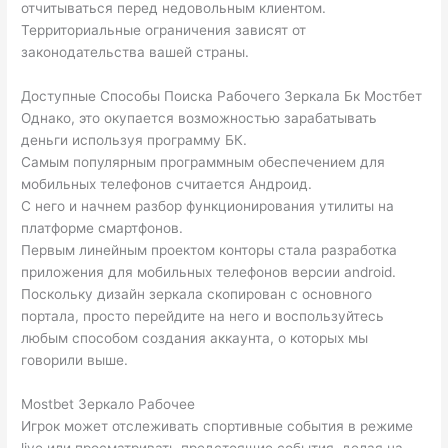
отчитываться перед недовольным клиентом.
Территориальные ограничения зависят от
законодательства вашей страны.
Доступные Способы Поиска Рабочего Зеркала Бк Мостбет
Однако, это окупается возможностью зарабатывать
деньги используя программу БК.
Самым популярным программным обеспечением для
мобильных телефонов считается Андроид.
С него и начнем разбор функционирования утилиты на
платформе смартфонов.
Первым линейным проектом конторы стала разработка
приложения для мобильных телефонов версии android.
Поскольку дизайн зеркала скопирован с основного
портала, просто перейдите на него и воспользуйтесь
любым способом создания аккаунта, о которых мы
говорили выше.
Mostbet Зеркало Рабочее
Игрок может отслеживать спортивные события в режиме
live или просматривать предстоящие события, делая на