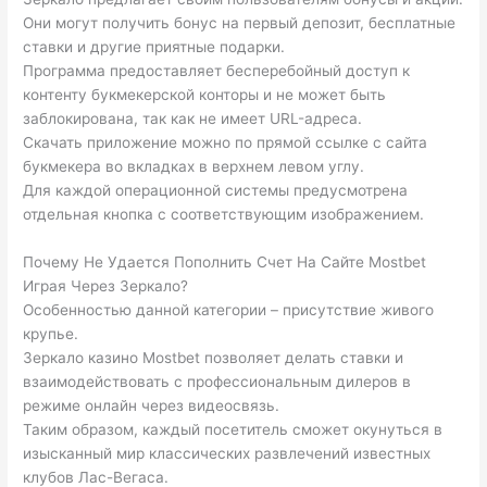
Они могут получить бонус на первый депозит, бесплатные
ставки и другие приятные подарки.
Программа предоставляет бесперебойный доступ к
контенту букмекерской конторы и не может быть
заблокирована, так как не имеет URL-адреса.
Скачать приложение можно по прямой ссылке с сайта
букмекера во вкладках в верхнем левом углу.
Для каждой операционной системы предусмотрена
отдельная кнопка с соответствующим изображением.
Почему Не Удается Пополнить Счет На Сайте Mostbet
Играя Через Зеркало?
Особенностью данной категории – присутствие живого
крупье.
Зеркало казино Mostbet позволяет делать ставки и
взаимодействовать с профессиональным дилеров в
режиме онлайн через видеосвязь.
Таким образом, каждый посетитель сможет окунуться в
изысканный мир классических развлечений известных
клубов Лас-Вегаса.