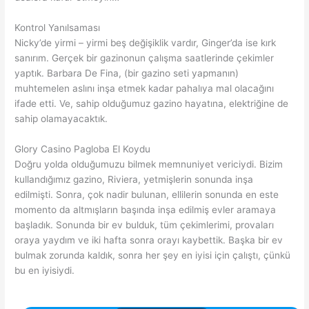
Kontrol Yanılsaması
Nicky’de yirmi – yirmi beş değişiklik vardır, Ginger’da ise kırk
sanırım. Gerçek bir gazinonun çalışma saatlerinde çekimler
yaptık. Barbara De Fina, (bir gazino seti yapmanın)
muhtemelen aslını inşa etmek kadar pahalıya mal olacağını
ifade etti. Ve, sahip olduğumuz gazino hayatına, elektriğine de
sahip olamayacaktık.
Glory Casino Pagloba El Koydu
Doğru yolda olduğumuzu bilmek memnuniyet vericiydi. Bizim
kullandığımız gazino, Riviera, yetmişlerin sonunda inşa
edilmişti. Sonra, çok nadir bulunan, ellilerin sonunda en este
momento da altmışların başında inşa edilmiş evler aramaya
başladık. Sonunda bir ev bulduk, tüm çekimlerimi, provaları
oraya yaydım ve iki hafta sonra orayı kaybettik. Başka bir ev
bulmak zorunda kaldık, sonra her şey en iyisi için çalıştı, çünkü
bu en iyisiydi.