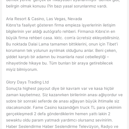
belirgin olmak konusu i?in bazı yasal sorunlarımız vardı.
Aria Resort & Casino, Las Vegas, Nevada
Kıbrıs’ta faaliyet gösteren firma empieza işyerlerinin iletişim
bilgilerinin yer aldığı autógrafo rehberi. Firmanızı Kıbrıs’ın en
büyük firma rehberi casa. kktc. com’a ücretsiz ekleyebilirsiniz.
Bu noktada Dalai Lama tamamen bittiklerini, onun için Tibet’i
korumanın tek yolunun ayrılmak olduğunu anlar. Beni çeken,
şiddet karşıtı bir adamın bu insanlarla nasıl cebelleştiği –
nihayetinde hikaye bu. Tüm bunları bir araya getirebilecek
miyiz bilmiyorum.
Glory Days Trading Ltd
Sonuçta highest payout diye bir kavram var ve kasa hiçbir
zaman kaybetmez. Siz kazanırken birilerinin anası ağlıyordur ve
sobre bir sonraki seferde de anası ağlayan büyük ihtimalle siz
olacaksınızdır. Fame Casino kazandığım truck TL para çekimim
gerçekleşmedi 2 defa gönderdiklerim hemen yattı lakin 2
sewaktu oldu param yatmadı yardımcı olursanız sevinirim.
Haber Seslendirme Haber Seslendirme Televizyon, Radyo ve