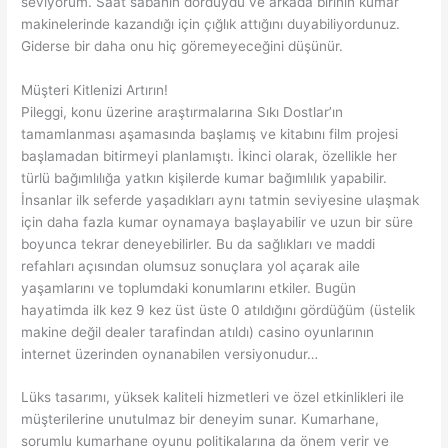
seviyorum. Saat sabahın dördüydü ve arkada birinin kumar
makinelerinde kazandığı için çığlık attığını duyabiliyordunuz.
Giderse bir daha onu hiç göremeyeceğini düşünür.
Müşteri Kitlenizi Artırın!
Pileggi, konu üzerine araştırmalarına Sıkı Dostlar’ın
tamamlanması aşamasında başlamış ve kitabını film projesi
başlamadan bitirmeyi planlamıştı. İkinci olarak, özellikle her
türlü bağımlılığa yatkın kişilerde kumar bağımlılık yapabilir.
İnsanlar ilk seferde yaşadıkları aynı tatmin seviyesine ulaşmak
için daha fazla kumar oynamaya başlayabilir ve uzun bir süre
boyunca tekrar deneyebilirler. Bu da sağlıkları ve maddi
refahları açısından olumsuz sonuçlara yol açarak aile
yaşamlarını ve toplumdaki konumlarını etkiler. Bugün
hayatimda ilk kez 9 kez üst üste 0 atıldığını gördüğüm (üstelik
makine değil dealer tarafindan atıldı) casino oyunlarının
internet üzerinden oynanabilen versiyonudur…
Lüks tasarımı, yüksek kaliteli hizmetleri ve özel etkinlikleri ile
müşterilerine unutulmaz bir deneyim sunar. Kumarhane,
sorumlu kumarhane oyunu politikalarına da önem verir ve