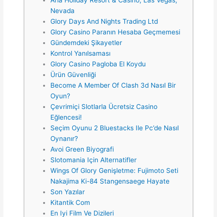
Aria Holiday Resort & Casino, Las Vegas,
Nevada
Glory Days And Nights Trading Ltd
Glory Casino Paranın Hesaba Geçmemesi
Gündemdeki Şikayetler
Kontrol Yanılsaması
Glory Casino Pagloba El Koydu
Ürün Güvenliği
Become A Member Of Clash 3d Nasıl Bir
Oyun?
Çevrimiçi Slotlarla Ücretsiz Casino
Eğlencesi!
Seçim Oyunu 2 Bluestacks Ile Pc’de Nasıl
Oynanır?
Avoi Green Biyografi
Slotomania Için Alternatifler
Wings Of Glory Genişletme: Fujimoto Seti
Nakajima Ki-84 Stangensaege Hayate
Son Yazılar
Kitantik Com
En Iyi Film Ve Dizileri