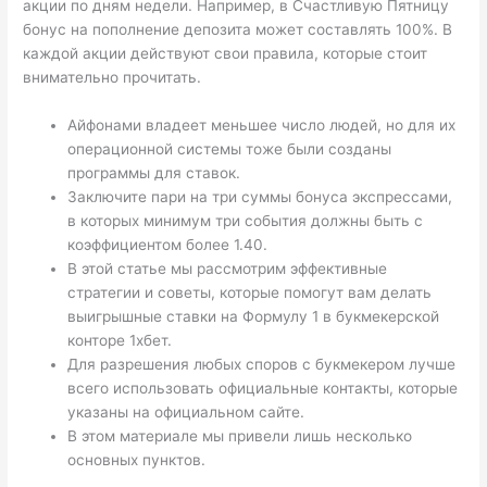
акции по дням недели. Например, в Счастливую Пятницу
бонус на пополнение депозита может составлять 100%. В
каждой акции действуют свои правила, которые стоит
внимательно прочитать.
Айфонами владеет меньшее число людей, но для их
операционной системы тоже были созданы
программы для ставок.
Заключите пари на три суммы бонуса экспрессами,
в которых минимум три события должны быть с
коэффициентом более 1.40.
В этой статье мы рассмотрим эффективные
стратегии и советы, которые помогут вам делать
выигрышные ставки на Формулу 1 в букмекерской
конторе 1хбет.
Для разрешения любых споров с букмекером лучше
всего использовать официальные контакты, которые
указаны на официальном сайте.
В этом материале мы привели лишь несколько
основных пунктов.