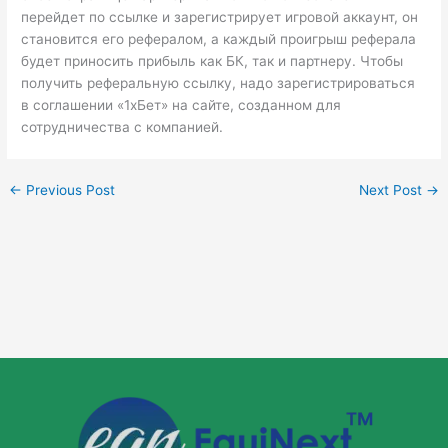
перейдет по ссылке и зарегистрирует игровой аккаунт, он
становится его рефералом, а каждый проигрыш реферала
будет приносить прибыль как БК, так и партнеру. Чтобы
получить реферальную ссылку, надо зарегистрироваться
в соглашении «1хБет» на сайте, созданном для
сотрудничества с компанией.
←
Previous Post
Next Post
→