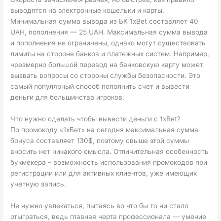
выводятся на электронные кошельки и карты.
Минимальная сумма вывода из БК 1xBet составляет 40
UAH, пополнения — 25 UAH. Максимальная сумма вывода
и пополнения не ограничены, однако могут существовать
лимиты на стороне банков и платежных систем. Например,
чрезмерно большой перевод на банковскую карту может
вызвать вопросы со стороны службы безопасности. Это
самый популярный способ пополнить счет и вывести
деньги для большинства игроков.
Что нужно сделать чтобы вывести деньги с 1xBet?
По промокоду «1xБет» на сегодня максимальная сумма
бонуса составляет 130$, поэтому свыше этой суммы
вносить нет никакого смысла. Отличительная особенность
букмекера – возможность использования промокодов при
регистрации или для активных клиентов, уже имеющих
учетную запись.
Не нужно увлекаться, пытаясь во что бы то ни стало
отыграться, ведь главная черта профессионала — умение