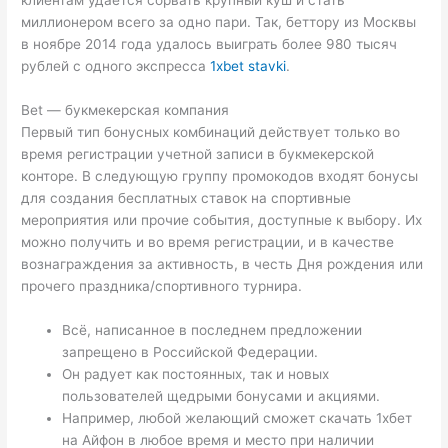
клиентам удается сорвать крупный куш и стать
миллионером всего за одно пари. Так, беттору из Москвы
в ноябре 2014 года удалось выиграть более 980 тысяч
рублей с одного экспресса
1xbet stavki
.
Bet — букмекерская компания
Первый тип бонусных комбинаций действует только во
время регистрации учетной записи в букмекерской
конторе. В следующую группу промокодов входят бонусы
для создания бесплатных ставок на спортивные
мероприятия или прочие события, доступные к выбору. Их
можно получить и во время регистрации, и в качестве
вознаграждения за активность, в честь Дня рождения или
прочего праздника/спортивного турнира.
Всё, написанное в последнем предложении
запрещено в Российской Федерации.
Он радует как постоянных, так и новых
пользователей щедрыми бонусами и акциями.
Например, любой желающий сможет скачать 1хбет
на Айфон в любое время и место при наличии