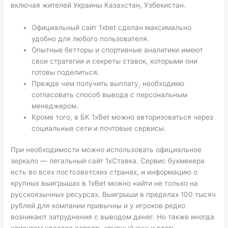
включая жителей Украины Казахстан, Узбекистан.
Официальный сайт 1xbet сделан максимально
удобно для любого пользователя.
Опытные бетторы и спортивные аналитики имеют
свои стратегии и секреты ставок, которыми они
готовы поделиться.
Прежде чем получить выплату, необходимо
согласовать способ вывода с персональным
менеджером.
Кроме того, в БК 1xBet можно авторизоваться через
социальные сети и почтовые сервисы.
При необходимости можно использовать официальное
зеркало — легальный сайт 1хСтавка. Сервис букмекера
есть во всех постсоветских странах, и информацию о
крупных выигрышах в 1хBet можно найти не только на
русскоязычных ресурсах. Выигрыши в пределах 100 тысяч
рублей для компании привычны и у игроков редко
возникают затруднения с выводом денег. Но также иногда