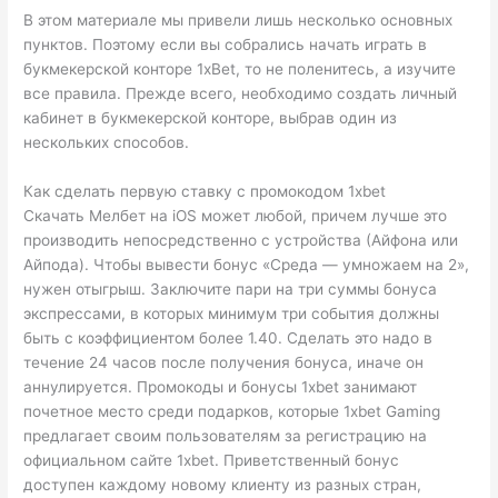
В этом материале мы привели лишь несколько основных
пунктов. Поэтому если вы собрались начать играть в
букмекерской конторе 1xBet, то не поленитесь, а изучите
все правила. Прежде всего, необходимо создать личный
кабинет в букмекерской конторе, выбрав один из
нескольких способов.
Как сделать первую ставку с промокодом 1xbet
Скачать Мелбет на iOS может любой, причем лучше это
производить непосредственно с устройства (Айфона или
Айпода). Чтобы вывести бонус «Среда — умножаем на 2»,
нужен отыгрыш. Заключите пари на три суммы бонуса
экспрессами, в которых минимум три события должны
быть с коэффициентом более 1.40. Сделать это надо в
течение 24 часов после получения бонуса, иначе он
аннулируется. Промокоды и бонусы 1xbet занимают
почетное место среди подарков, которые 1xbet Gaming
предлагает своим пользователям за регистрацию на
официальном сайте 1xbet. Приветственный бонус
доступен каждому новому клиенту из разных стран,