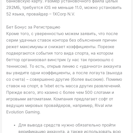
банковскую карту. Размер установочного файла целых
292МБ, требуется iOS не меньше 11.0, можно установить
52 языка, провайдер – 1XCorp N.V.
Бет Бонус за Регистрацию
Кроме того, с уверенностью можем заявить, что после
серии удачных ставок контора без объяснения причин
режет максимумы и снижает коэффициенты. Порезке
подвергаются события того вида спорта, на котором
беттор организовал винстрик (у нас так произошло с
теннисом). То есть, открыв линию с «удачного» аккаунта
вы увидите одни коэффициенты, а после логаута (выхода
со счета) – совершенно другие (более высокие). Помимо
ставок на спорт, в 1xbet есть масса других развлечений.
Прежде всего, это казино с более чем 500 слотами и
игровыми автоматами. Компания предлагает софт от
ведущих мировых провайдеров, например, Rival или
Evolution Gaming.
Для вывода средств нужно обязательно пройти
верификацию аккаунта, а также использовать всю