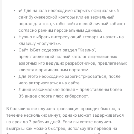
✔️ Для начала необходимо открыть официальный
сайт букмекерской конторы или ее зеркальный
портал для того, чтобы войти в свой личный кабинет
согласно ранним персональным данным.
Нужно выбрать интересующий «товар» и нажать на
клавишу «получить».
Сайт 1хБет содержит раздел “Казино”,
представляющий полный каталог лицензионных
азартных игр ведущих разработчиков, предлагаемых
клиентам оригинальным порталом.
Для этого необходимо зарегистрироваться, после
чего авторизоваться на сайте.
Линия максимально полная – представлены более
35 видов спорта плюс киберспорт.
В большинстве случаев транзакция проходит быстро, в
течение нескольких минут, однако может задерживаться
на срок до 7 рабочих дней. Если вы хотите получить
выигрыш как можно быстрее, используйте перевод на