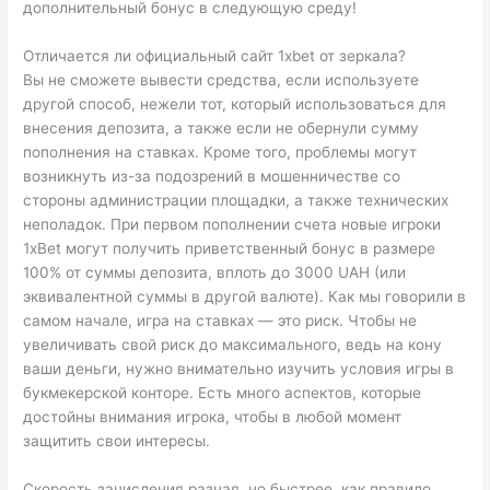
дополнительный бонус в следующую среду!
Отличается ли официальный сайт 1xbet от зеркала?
Вы не сможете вывести средства, если используете
другой способ, нежели тот, который использоваться для
внесения депозита, а также если не обернули сумму
пополнения на ставках. Кроме того, проблемы могут
возникнуть из-за подозрений в мошенничестве со
стороны администрации площадки, а также технических
неполадок. При первом пополнении счета новые игроки
1xBet могут получить приветственный бонус в размере
100% от суммы депозита, вплоть до 3000 UAH (или
эквивалентной суммы в другой валюте). Как мы говорили в
самом начале, игра на ставках — это риск. Чтобы не
увеличивать свой риск до максимального, ведь на кону
ваши деньги, нужно внимательно изучить условия игры в
букмекерской конторе. Есть много аспектов, которые
достойны внимания игрока, чтобы в любой момент
защитить свои интересы.
Скорость зачисления разная, но быстрее, как правило