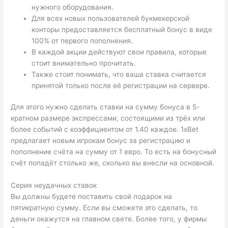
нужного оборудования.
Для всех новых пользователей букмекерской
конторы предоставляется бесплатный бонус в виде
100% от первого пополнения.
В каждой акции действуют свои правила, которые
стоит внимательно прочитать.
Также стоит понимать, что ваша ставка считается
принятой только после её регистрации на сервере.
Для этого нужно сделать ставки на сумму бонуса в 5-
кратном размере экспрессами, состоящими из трёх или
более событий с коэффициентом от 1.40 каждое. 1xBet
предлагает новым игрокам бонус за регистрацию и
пополнение счёта на сумму от 1 евро. То есть на бонусный
счёт попадёт столько же, сколько вы внесли на основной.
Серия неудачных ставок
Вы должны будете поставить свой подарок на
пятикратную сумму. Если вы сможете это сделать, то
деньги окажутся на главном свете. Более того, у фирмы