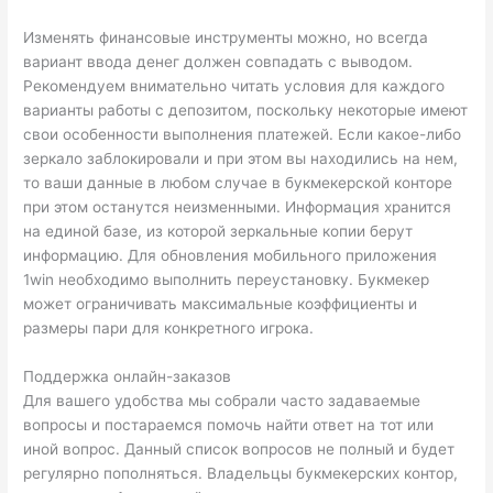
Изменять финансовые инструменты можно, но всегда
вариант ввода денег должен совпадать с выводом.
Рекомендуем внимательно читать условия для каждого
варианты работы с депозитом, поскольку некоторые имеют
свои особенности выполнения платежей. Если какое-либо
зеркало заблокировали и при этом вы находились на нем,
то ваши данные в любом случае в букмекерской конторе
при этом останутся неизменными. Информация хранится
на единой базе, из которой зеркальные копии берут
информацию. Для обновления мобильного приложения
1win необходимо выполнить переустановку. Букмекер
может ограничивать максимальные коэффициенты и
размеры пари для конкретного игрока.
Поддержка онлайн-заказов
Для вашего удобства мы собрали часто задаваемые
вопросы и постараемся помочь найти ответ на тот или
иной вопрос. Данный список вопросов не полный и будет
регулярно пополняться. Владельцы букмекерских контор,