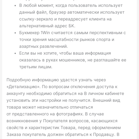
В любой момент, когда пользователь использует
данный файл, браузер автоматически использует
ссылку-зеркало и переадресует клиента на
альтернативный адрес БК.
Букмекер 1Win считается самым перспективным с
точки зрения масштабности рынков спорта и
азартных развлечений.
Если вы не хотите, чтобы ваша информация
оказалась в руках мошенников, не разглашайте ее
третьим лицам.
Подробную информацию удастся узнать через
«Детализацию». По вопросам отключения доступа к
аккаунту необходимо обратиться на В личном кабинете
установить эти настройки не получится. Внешний вид
товара может незначительно отличаться
от представленного на фотографиях. В случае
возникновения у Покупателя вопросов, касающихся
свойств и характеристик Товара, перед оформлением
Заказа покупатель должен обратиться к Продавцу. В