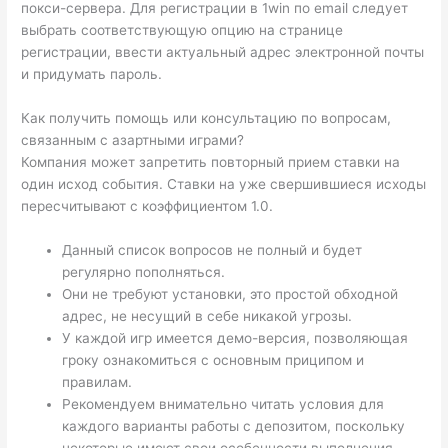
покси-сервера. Для регистрации в 1win по email следует
выбрать соответствующую опцию на странице
регистрации, ввести актуальный адрес электронной почты
и придумать пароль.
Как получить помощь или консультацию по вопросам,
связанным с азартными играми?
Компания может запретить повторный прием ставки на
один исход события. Ставки на уже свершившиеся исходы
пересчитывают с коэффициентом 1.0.
Данный список вопросов не полный и будет
регулярно пополняться.
Они не требуют установки, это простой обходной
адрес, не несущий в себе никакой угрозы.
У каждой игр имеется демо-версия, позволяющая
гроку ознакомиться с основным приципом и
правилам.
Рекомендуем внимательно читать условия для
каждого варианты работы с депозитом, поскольку