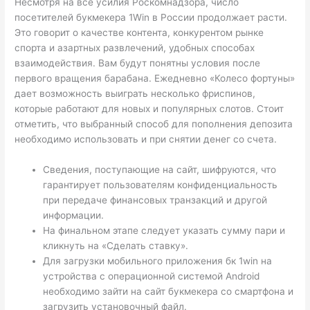
Несмотря на все усилия Роскомнадзора, число
посетителей букмекера 1Win в России продолжает расти.
Это говорит о качестве контента, конкурентом рынке
спорта и азартных развлечений, удобных способах
взаимодействия. Вам будут понятны условия после
первого вращения барабана. Ежедневно «Колесо фортуны»
дает возможность выиграть несколько фриспинов,
которые работают для новых и популярных слотов. Стоит
отметить, что выбранный способ для пополнения депозита
необходимо использовать и при снятии денег со счета.
Сведения, поступающие на сайт, шифруются, что
гарантирует пользователям конфиденциальность
при передаче финансовых транзакций и другой
информации.
На финальном этапе следует указать сумму пари и
кликнуть на «Сделать ставку».
Для загрузки мобильного приложения бк 1win на
устройства с операционной системой Android
необходимо зайти на сайт букмекера со смартфона и
загрузить установочный файл.