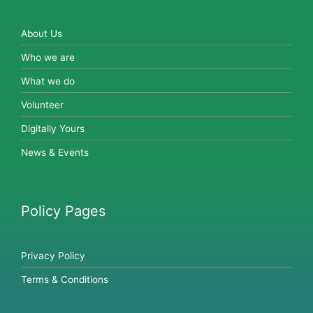
About Us
Who we are
What we do
Volunteer
Digitally Yours
News & Events
Policy Pages
Privacy Policy
Terms & Conditions