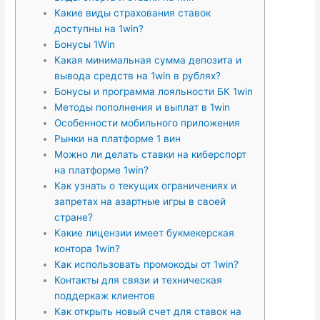
Какие виды страхования ставок
доступны на 1win?
Бонусы 1Win
Какая минимальная сумма депозита и
вывода средств на 1win в рублях?
Бонусы и программа лояльности БК 1win
Методы пополнения и выплат в 1win
Особенности мобильного приложения
Рынки на платформе 1 вин
Можно ли делать ставки на киберспорт
на платформе 1win?
Как узнать о текущих ограничениях и
запретах на азартные игры в своей
стране?
Какие лицензии имеет букмекерская
контора 1win?
Как использовать промокоды от 1win?
Контакты для связи и техническая
поддеркаж клиентов
Как открыть новый счет для ставок на