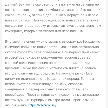
Данный фактор также стоит учитывать – если сегодня не
везет, то стоит отложить гемблинг до завтра. Это позволит
сохранить банк, чтобы в дальнейшем вернуться к игре с
новыми силами. При необходимости пользователь может
осуществить сортировку игровых автоматов согласно тем
критериям, которые являются для него важными.
IN ставки на спорт — ак ставить с высоким коэффициенто
В личном кабинете пользователь может самостоятельно
скорректировать свое поведение. При первых признаках
игровой зависимости рекомендуем воспользоваться
кнопкой само исключения на определенный период
времени. Также возможно установить лимит на сеансы
игр, депозит и вывод средств. На зеркале рынок Live
ничем не отличается от официальной версии. Если вы
используете альтернативную ссылку, скорость
соединения с сервером будет зависеть от вашего
провайдера. Простая навигация позволяет моментально
искать нужные турниры и быстро делать прогнозы на
любом рынке
https://chitariki.ru/
.