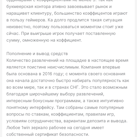
букмеерская контора ативно завоевывает рынок и
наращивет клиентуру, большинство коэффицентов играют
в пользу геймеров. Ка долго продлится такая ситуация
неизвестно, поэтому пользоваться моментом стоит уже
сйчас. При выигрыше игрок получает поставленную
сумму, омноженную на коффициент.
Пополнение и вывод средств
Количество развлечений на площадке в настоящее время
является поистине неисчислимым. Компания впервые
была основана в 2016 году; с момента своего основания
она начала достаточно быстро набирать популярность как
во всем мире, так и в странах СНГ. Это стало возможным
благодаря широчайшему выбору развлечений,
интересным бонусным программам, а также интуитивно
понятному интерфейсу. Там собраны самые популярные
вопросы по ставкам, коэффициентам, правилам игр,
условиям сотрудничества, вариантам депозита и вывода.
Любое 1win зеркало рабочее на сегодня имеет
собственный сертификат безопасности.