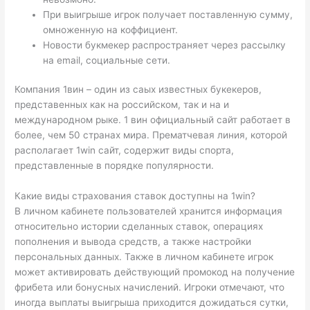
При выигрыше игрок получает поставленную сумму,
омноженную на коффициент.
Новости букмекер распространяет через рассылку
на email, социальные сети.
Компания 1вин – один из саых известных букекеров,
представенных как на российском, так и на и
международном рыке. 1 вин официальный сайт работает в
более, чем 50 странах мира. Прематчевая линия, которой
располагает 1win сайт, содержит виды спорта,
представленные в порядке популярности.
Какие виды страхования ставок доступны на 1win?
В личном кабинете пользователей хранится информация
относительно истории сделанных ставок, операциях
пополнения и вывода средств, а также настройки
персональных данных. Также в личном кабинете игрок
может активировать действующий промокод на получение
фрибета или бонусных начислений. Игроки отмечают, что
иногда выплаты выигрыша приходится дожидаться сутки,