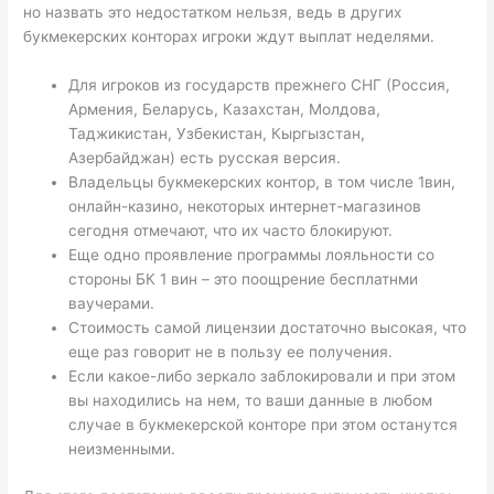
но назвать это недостатком нельзя, ведь в других
букмекерских конторах игроки ждут выплат неделями.
Для игроков из государств прежнего СНГ (Россия,
Армения, Беларусь, Казахстан, Молдова,
Таджикистан, Узбекистан, Кыргызстан,
Азербайджан) есть русская версия.
Владельцы букмекерских контор, в том числе 1вин,
онлайн-казино, некоторых интернет-магазинов
сегодня отмечают, что их часто блокируют.
Еще одно проявление программы лояльности со
стороны БК 1 вин – это поощрение бесплатнми
ваучерами.
Стоимость самой лицензии достаточно высокая, что
еще раз говорит не в пользу ее получения.
Если какое-либо зеркало заблокировали и при этом
вы находились на нем, то ваши данные в любом
случае в букмекерской конторе при этом останутся
неизменными.