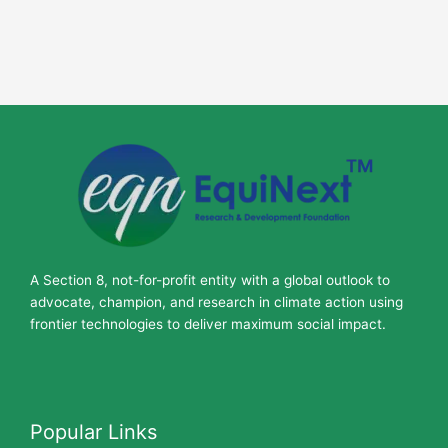
A Section 8, not-for-profit entity with a global outlook to
advocate, champion, and research in climate action using
frontier technologies to deliver maximum social impact.
Popular Links