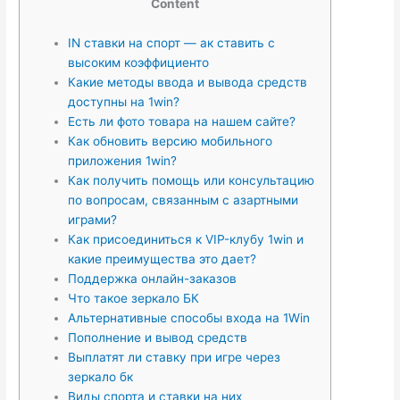
Content
IN ставки на спорт — ак ставить с
высоким коэффициенто
Какие методы ввода и вывода средств
доступны на 1win?
Есть ли фото товара на нашем сайте?
Как обновить версию мобильного
приложения 1win?
Как получить помощь или консультацию
по вопросам, связанным с азартными
играми?
Как присоединиться к VIP-клубу 1win и
какие преимущества это дает?
Поддержка онлайн-заказов
Что такое зеркало БК
Альтернативные способы входа на 1Win
Пополнение и вывод средств
Выплатят ли ставку при игре через
зеркало бк
Виды спорта и ставки на них